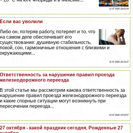
12 07 2026 18:43:54
Если вас уволили
Либо он, потеряв работу, потеряет и то, что
на самом деле обеспечивает его
существование: душевную стабильность,
покой, сон, гармоничные отношения с близкими и
окружающими...
11 07 2026 18:15:27
Ответственность за нарушение правил проезда
железнодорожного переезда
В этой статье мы рассмотрим какова ответственность за
нарушение правил проезда железнодорожного переезда
и какие спopные ситуации могут возникнуть при
пересечении переезда...
10 07 2026 19:53:57
27 октября - какой праздник сегодня, Рожденные 27