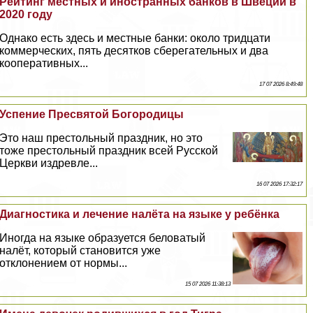
Рейтинг местных и иностранных банков в Швеции в
2020 году
Однако есть здесь и местные банки: около тридцати
коммерческих, пять десятков сберегательных и два
кооперативных...
17 07 2026 8:49:48
Успение Пресвятой Богородицы
Это наш престольный праздник, но это
тоже престольный праздник всей Русской
Церкви издревле...
16 07 2026 17:32:17
Диагностика и лечение налёта на языке у ребёнка
Иногда на языке образуется беловатый
налёт, который становится уже
отклонением от нормы...
15 07 2026 11:38:13