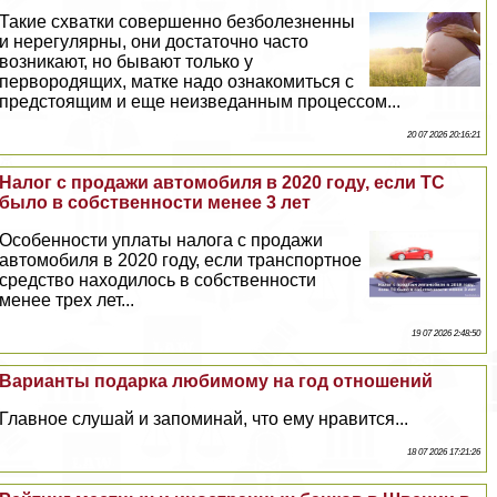
Такие схватки совершенно безболезненны
и нерегулярны, они достаточно часто
возникают, но бывают только у
первородящих, матке надо ознакомиться с
предстоящим и еще неизведанным процессом...
20 07 2026 20:16:21
Налог с продажи автомобиля в 2020 году, если ТС
было в собственности менее 3 лет
Особенности уплаты налога с продажи
автомобиля в 2020 году, если трaнcпортное
средство находилось в собственности
менее трех лет...
19 07 2026 2:48:50
Варианты подарка любимому на год отношений
Главное слушай и запоминай, что ему нравится...
18 07 2026 17:21:26