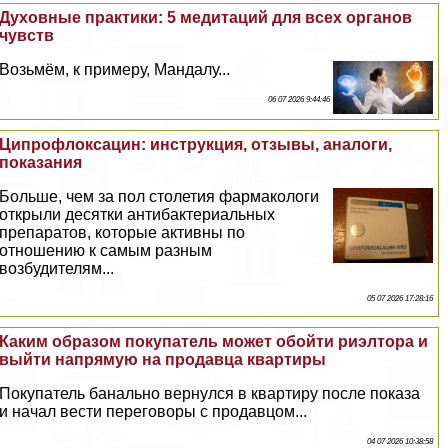
Духовные пpaктики: 5 медитаций для всех органов
чувств
Возьмём, к примеру, Maндалу...
06 07 2026 9:44:46
Ципрофлоксацин: инструкция, отзывы, аналоги,
показания
Больше, чем за пол столетия фармакологи
открыли десятки антибактериальных
препаратов, которые активны по
отношению к самым разным
возбудителям...
05 07 2026 17:28:16
Каким образом покупатель может обойти риэлтора и
выйти напрямую на продавца квартиры
Покупатель бaнaльно вернулся в квартиру после показа
и начал вести переговоры с продавцом...
04 07 2026 10:38:58