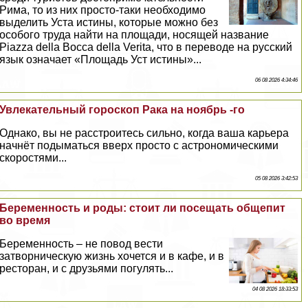
Рима, то из них просто-таки необходимо
выделить Уста истины, которые можно без
особого труда найти на площади, носящей название
Piazza della Bocca della Verita, что в переводе на русский
язык означает «Площадь Уст истины»...
06 08 2026 4:34:46
Увлекательный гороскоп Paка на ноябрь -го
Однако, вы не расстроитесь сильно, когда ваша карьера
начнёт подыматься вверх просто с астрономическими
скоростями...
05 08 2026 3:42:53
Беременность и роды: стоит ли посещать общепит
во время
Беременность – не повод вести
затворническую жизнь хочется и в кафе, и в
ресторан, и с друзьями погулять...
04 08 2026 18:33:53