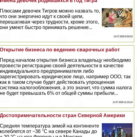
Имена девочек родившихся в год Тигра
Плюсами девочек Тигров можно назвать то,
что они энергично идут к своей цели,
перешагивая через трудности, кроме этого,
они умеют быстро принимать решение...
14 07 2026 8:50:53
Открытие бизнеса по ведению сварочных работ
Перед началом открытия бизнеса владельцу необходимо
провести регистрацию своей деятельности в качестве
индивидуального предпринимателя либо
зарегистрировать юридическое лицо, например ООО, так
как в таком случае будет действовать упрощенная
система налогообложения, а это значит, что сумма налога
не будет превышать 6% от общей суммы прибыли...
13 07 2026 11:33:14
Достопримечательности стран Северной Америки
Средняя температура зимой на континенте
колeблется от −36 °C на севере Канады до
+ 20 °C на юге Флориды и в Мексике...