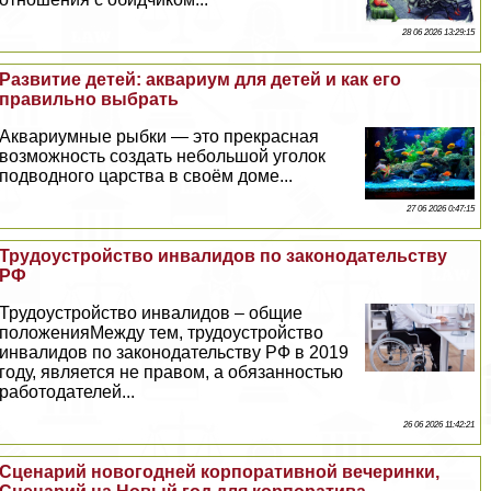
28 06 2026 13:29:15
Развитие детей: аквариум для детей и как его
правильно выбрать
Аквариумные рыбки — это прекрасная
возможность создать небольшой уголок
подводного царства в своём доме...
27 06 2026 0:47:15
Трудоустройство инвалидов по законодательству
РФ
Трудоустройство инвалидов – общие
положенияМежду тем, трудоустройство
инвалидов по законодательству РФ в 2019
году, является не правом, а обязанностью
работодателей...
26 06 2026 11:42:21
Сценарий новогодней корпоративной вечеринки,