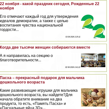
22 ноября - какой праздник сегодня, Рожденные 22
ноября
Его отмечают каждый год для утверждения
идеалов демократии, а также с целью
воспитания чувства национальной
гордости...
03 08 2026 2:25:11
Когда две тысячи женщин собираются вместе
А я направилась на секцию о
благотворительности...
02 08 2026 2:41:22
Пасха – прекрасный подарок для мальчика
дошкольного возраста
Какие развивающие игрушки для мальчика
дошкольного возраста, вы найдете?Для
начала обратите внимание на два
продукта, то есть, «Память Пасха» и
«Пасхальные яйца 3D»...