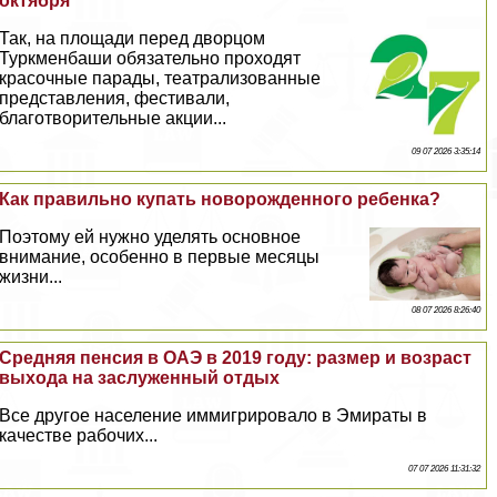
октября
Так, на площади перед дворцом
Туркменбаши обязательно проходят
красочные парады, театрализованные
представления, фестивали,
благотворительные акции...
09 07 2026 3:35:14
Как правильно купать новорожденного ребенка?
Поэтому ей нужно уделять основное
внимание, особенно в первые месяцы
жизни...
08 07 2026 8:26:40
Средняя пенсия в ОАЭ в 2019 году: размер и возраст
выхода на заслуженный отдых
Все другое население иммигрировало в Эмираты в
качестве рабочих...
07 07 2026 11:31:32