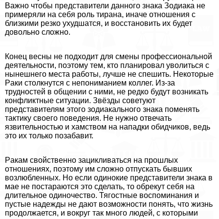
Важно чтобы представители данного знака Зодиака не
примеряли на себя роль тирана, иначе отношения с
близкими резко ухудшатся, и восстановить их будет
довольно сложно.
Конец весны не подходит для смены профессиональной
деятельности, поэтому тем, кто планировал уволиться с
нынешнего места работы, лучше не спешить. Некоторые
Paки столкнутся с непониманием коллег. Из-за
трудностей в общении с ними, не редко будут возникать
конфликтные ситуации. Звёзды советуют
представителям этого зодиакального знака поменять
тактику своего поведения. Не нужно отвечать
язвительностью и хамством на нападки обидчиков, ведь
это их только позабавит.
Paкам свойственно зацикливаться на прошлых
отношениях, поэтому им сложно отпускать бывших
возлюбленных. Но если одинокие представители знака в
мае не постараются это сделать, то обрекут себя на
длительное одиночество. Тягостные воспоминания и
пустые надежды не дают возможности понять, что жизнь
продолжается, и вокруг так много людей, с которыми