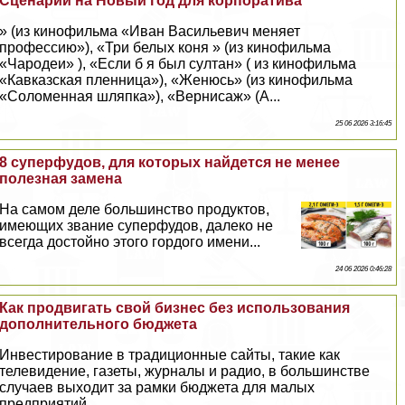
Сценарий на Новый год для корпоратива
» (из кинофильма «Иван Васильевич меняет
профессию»), «Три белых коня » (из кинофильма
«Чародеи» ), «Если б я был султан» ( из кинофильма
«Кавказская пленница»), «Женюсь» (из кинофильма
«Соломенная шляпка»), «Вернисаж» (А...
25 06 2026 3:16:45
8 суперфудов, для которых найдется не менее
полезная замена
На самом деле большинство продуктов,
имеющих звание суперфудов, далеко не
всегда достойно этого гордого имени...
24 06 2026 0:46:28
Как продвигать свой бизнес без использования
дополнительного бюджета
Инвестирование в традиционные сайты, такие как
телевидение, газеты, журналы и радио, в большинстве
случаев выходит за рамки бюджета для малых
предприятий...