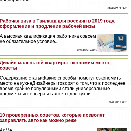
23 06 2026 19:15:41
Рабочая виза в Таиланд для россиян в 2019 году,
оформление и продление рабочей визы
А высокая квалификация работника совсем
не обязательное условие...
22 06 2026 15:33:55
Дизайн маленькой квартиры: экономим место,
советы
Содержание статьи:Какие способы помогут сэкономить
место на кухнеДизайнеры говорят о том, что в последнее
время крайне популярными стали универсальные
предметы интерьера и гаджеты для кухни...
21 06 2026 1:58:31
10 проверенных советов, которые позволят
заправлять авто как можно реже
AdMe...