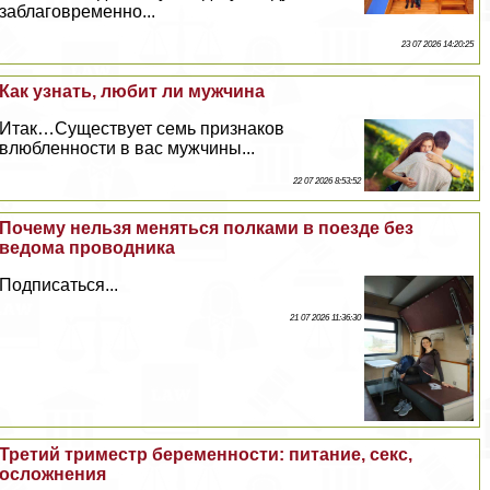
заблаговременно...
23 07 2026 14:20:25
Как узнать, любит ли мужчина
Итак…Существует семь признаков
влюбленности в вас мужчины...
22 07 2026 8:53:52
Почему нельзя меняться полками в поезде без
ведома проводника
Подписаться...
21 07 2026 11:36:30
Третий триместр беременности: питание, ceкc,
осложнения