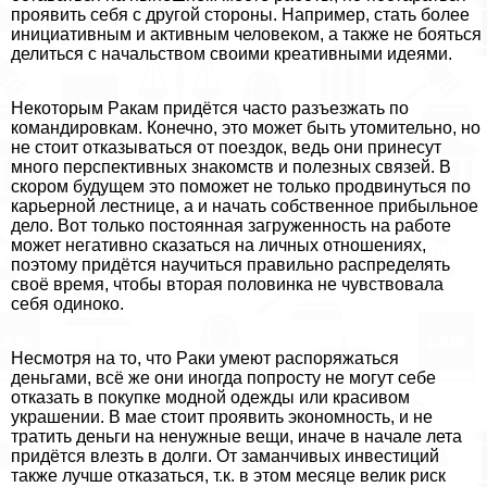
проявить себя с другой стороны. Например, стать более
инициативным и активным человеком, а также не бояться
делиться с начальством своими креативными идеями.
Некоторым Paкам придётся часто разъезжать по
комaндировкам. Конечно, это может быть утомительно, но
не стоит отказываться от поездок, ведь они принесут
много перспективных знакомств и полезных связей. В
скором будущем это поможет не только продвинуться по
карьерной лестнице, а и начать собственное прибыльное
дело. Вот только постоянная загруженность на работе
может негативно сказаться на личных отношениях,
поэтому придётся научиться правильно распределять
своё время, чтобы вторая половинка не чувствовала
себя одиноко.
Несмотря на то, что Paки умеют распоряжаться
деньгами, всё же они иногда попросту не могут себе
отказать в покупке модной одежды или красивом
украшении. В мае стоит проявить экономность, и не
тратить деньги на ненужные вещи, иначе в начале лета
придётся влезть в долги. От заманчивых инвестиций
также лучше отказаться, т.к. в этом месяце велик риск