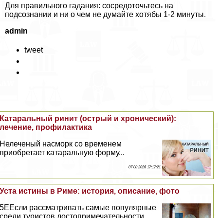
Для правильного гадания: сосредоточьтесь на
подсознании и ни о чем не думайте хотябы 1-2 минуты.
admin
tweet
Катаральный ринит (острый и хронический):
лечение, профилактика
Нелеченый насморк со временем
приобретает катаральную форму...
07 08 2026 17:17:21
Уста истины в Риме: история, описание, фото
5EЕсли рассматривать самые популярные
среди туристов достопримечательности