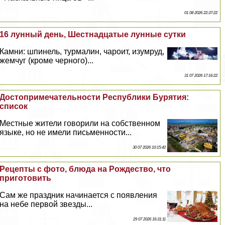
01 08 2026 22:37:22
16 лунный день, Шестнадцатые лунные сутки
Камни: шпинель, турмалин, чароит, изумруд,
жемчуг (кроме черного)...
31 07 2026 17:16:22
Достопримечательности Республики Бурятия:
список
Местные жители говорили на собственном
языке, но не имели письменности...
30 07 2026 10:15:42
Рецепты с фото, блюда на Рождество, что
приготовить
Сам же праздник начинается с появления
на небе первой звезды...
29 07 2026 16:31:11