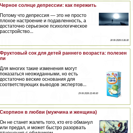
Черное солнце депрессии: как пережить
Потому что депрессия — это не просто
плохое настроение и подавленность, а
достаточно серьезное психологическое
расстройство...
30 06 2026 0:36:30
Фруктовый сок для детей раннего возраста: полезен
ли
Для многих такие изменения могут
показаться неожиданными, но есть
достаточно веские основания для
соответствующих выводов экспертов...
29 06 2026 22:49:30
Скорпион в любви (мужчина и женщина)
Он не станет жалеть того, кто его обманул
или предал, и может быстро разорвать
отношения с обидчиком...