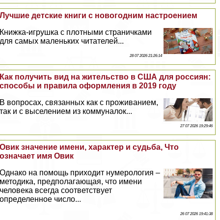
Лучшие детские книги с новогодним настроением
Книжка-игрушка с плотными страничками
для самых маленьких читателей...
28 07 2026 21:26:14
Как получить вид на жительство в США для россиян:
способы и правила оформления в 2019 году
В вопросах, связанных как с проживанием,
так и с выселением из коммуналок...
27 07 2026 19:29:46
Овик значение имени, хаpaктер и судьба, Что
означает имя Овик
Однако на помощь приходит нумерология –
методика, предполагающая, что имени
человека всегда соответствует
определенное число...
26 07 2026 19:41:38