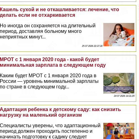
Кашель сухой и не откашливается: лечение, что
делать если не отхаркивается
Но иногда он сохраняется на длительный
период, доставляя больному много
неприятных минут...
25 07 2026 22:37:30
МРОТ с 1 января 2020 года - какой будет
минимальная зарплата в следующем году
Каким будет МРОТ с 1 января 2020 года в
России — уровень минимальной зарплаты
по стране в следующем году...
24 07 2026 14:31:29
Адаптация ребенка к детскому саду: как снизить
нагрузку на маленький организм
Специалисты уверены, что адаптационный
период должен проходить постепенно и
начинать подготовку к садику следует