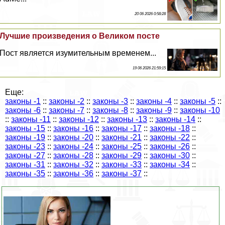
20 06 2026 0:58:28
Лучшие произведения о Великом посте
Пост является изумительным временем...
19 06 2026 21:59:15
Еще:
законы -1
::
законы -2
::
законы -3
::
законы -4
::
законы -5
::
законы -6
::
законы -7
::
законы -8
::
законы -9
::
законы -10
::
законы -11
::
законы -12
::
законы -13
::
законы -14
::
законы -15
::
законы -16
::
законы -17
::
законы -18
::
законы -19
::
законы -20
::
законы -21
::
законы -22
::
законы -23
::
законы -24
::
законы -25
::
законы -26
::
законы -27
::
законы -28
::
законы -29
::
законы -30
::
законы -31
::
законы -32
::
законы -33
::
законы -34
::
законы -35
::
законы -36
::
законы -37
::