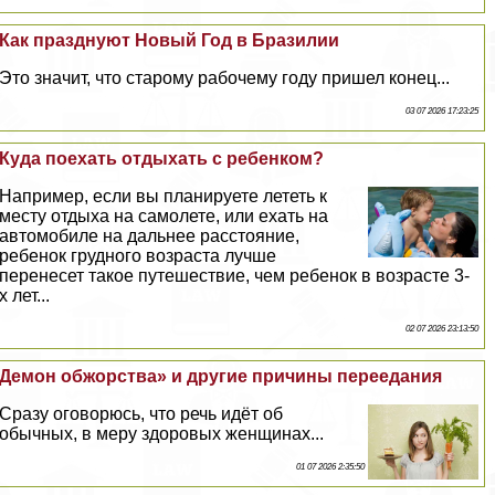
Как празднуют Новый Год в Бразилии
Это значит, что старому рабочему году пришел конец...
03 07 2026 17:23:25
Куда поехать отдыхать с ребенком?
Например, если вы планируете лететь к
месту отдыха на самолете, или ехать на
автомобиле на дальнее расстояние,
ребенок грудного возраста лучше
перенесет такое путешествие, чем ребенок в возрасте 3-
х лет...
02 07 2026 23:13:50
Демон обжорства» и другие причины переедания
Сразу оговорюсь, что речь идёт об
обычных, в меру здоровых женщинах...
01 07 2026 2:35:50