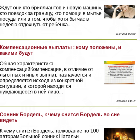
Ждут они кто бриллиантов и новую машину,
кто поездок за границу, кто помощи в мытье
посуды или в том, чтобы хотя бы час в
неделю отдохнуть от ребёнка...
01 07 2026 5:24:40
Компенсационные выплаты : кому положены, и
какими будут
Общая хаpaктеристика
компенсацийКомпенсация, в отличие от
льготных и иных выплат, назначается и
определяется исходя из конкретной
ситуации, в которой находится
нуждающееся в ней лицо...
30 06 2026 4:45:39
Сонник Бордель, к чему снится Бордель во сне
видеть
К чему снится Бордель: толкование по 100
авторамБольшой сонник Натальи