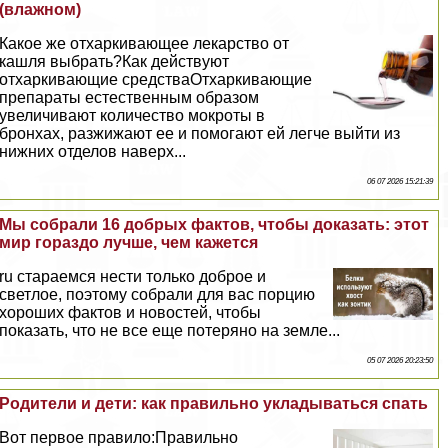
(влажном)
Какое же отхаркивающее лекарство от
кашля выбрать?Как действуют
отхаркивающие средстваОтхаркивающие
препараты естественным образом
увеличивают количество мокроты в
бронхах, разжижают ее и помогают ей легче выйти из
нижних отделов наверх...
06 07 2026 15:21:39
Мы собрали 16 добрых фактов, чтобы доказать: этот
мир гораздо лучше, чем кажется
ru стараемся нести только доброе и
светлое, поэтому собрали для вас порцию
хороших фактов и новостей, чтобы
показать, что не все еще потеряно на земле...
05 07 2026 20:23:50
Родители и дети: как правильно укладываться спать
Вот первое правило:Правильно