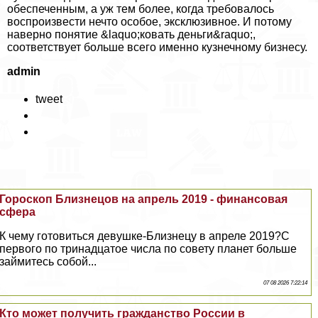
обеспеченным, а уж тем более, когда требовалось
воспроизвести нечто особое, эксклюзивное. И потому
наверно понятие &laquo;ковать деньги&raquo;,
соответствует больше всего именно кузнечному бизнесу.
admin
tweet
Гороскоп Близнецов на апрель 2019 - финансовая
сфера
К чему готовиться дeвyшке-Близнецу в апреле 2019?С
первого по тринадцатое числа по совету планет больше
займитесь собой...
07 08 2026 7:22:14
Кто может получить гражданство России в