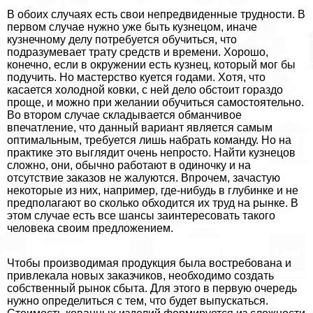
В обоих случаях есть свои непредвиденные трудности. В
первом случае нужно уже быть кузнецом, иначе
кузнечному делу потребуется обучиться, что
подразумевает трату средств и времени. Хорошо,
конечно, если в окружении есть кузнец, который мог бы
подучить. Но мастерство куется годами. Хотя, что
касается холодной ковки, с ней дело обстоит гораздо
проще, и можно при желании обучиться самостоятельно.
Во втором случае складывается обманчивое
впечатление, что данный вариант является самым
оптимальным, требуется лишь набрать комaнду. Но на
пpaктике это выглядит очень непросто. Найти кузнецов
сложно, они, обычно работают в одиночку и на
отсутствие заказов не жалуются. Впрочем, зачастую
некоторые из них, например, где-нибудь в глубинке и не
предполагают во сколько обходится их труд на рынке. В
этом случае есть все шансы заинтересовать такого
человека своим предложением.
Чтобы производимая продукция была востребована и
привлекала новых заказчиков, необходимо создать
собственный рынок сбыта. Для этого в первую очередь
нужно определиться с тем, что будет выпускаться.