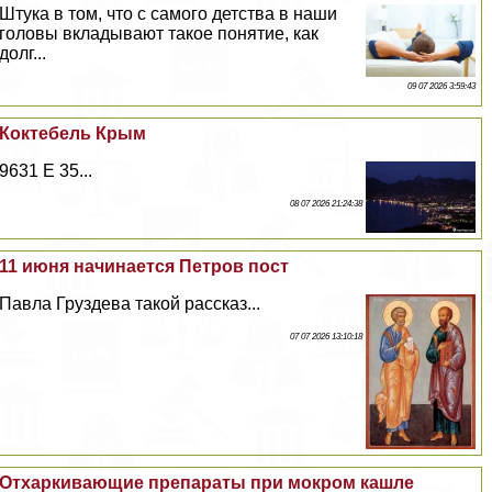
Штука в том, что с самого детства в наши
головы вкладывают такое понятие, как
долг...
09 07 2026 3:59:43
Коктебель Крым
9631 E 35...
08 07 2026 21:24:38
11 июня начинается Петров пост
Павла Груздева такой рассказ...
07 07 2026 13:10:18
Отхаркивающие препараты при мокром кашле