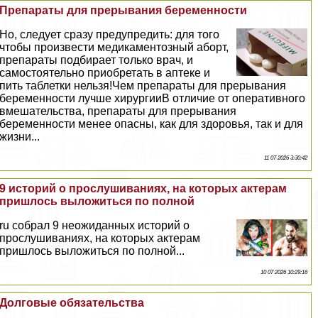
Препараты для прерывания беременности
Но, следует сразу предупредить: для того
чтобы произвести медикаментозный aбopт,
препараты подбирает только врач, и
самостоятельно приобретать в аптеке и
пить таблетки нельзя!Чем препараты для прерывания
беременности лучше хирургииВ отличие от оперативного
вмешательства, препараты для прерывания
беременности менее опасны, как для здоровья, так и для
жизни...
11 07 2026 3:30:42
9 историй о прослушиваниях, на которых актерам
пришлось выложиться по полной
ru собрал 9 неожиданных историй о
прослушиваниях, на которых актерам
пришлось выложиться по полной...
10 07 2026 10:29:16
Долговые обязательства