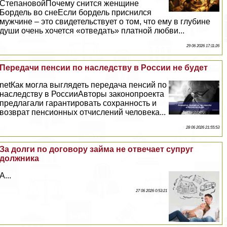
СтепановойПочему снится женщине
Бордель во снеЕсли бордель приснился
мужчине – это свидетельствует о том, что ему в глубине
души очень хочется «отведать» платной любви...
29 06 2026 17:11:26
Передачи пенсии по наследству в России не будет
netКак могла выглядеть передача пенсий по
наследству в РоссииАвторы законопроекта
предлагали гарантировать сохранность и
возврат пенсионных отчислений человека...
28 06 2026 21:55:53
За долги по договору займа не отвечает супруг
должника
А...
27 06 2026 0:53:21