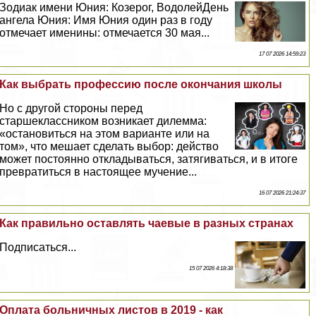
Зодиак имени Юния: Козерог, ВодолейДень
ангела Юния: Имя Юния один раз в году
отмечает именины: отмечается 30 мая...
17 07 2026 14:59:23
Как выбрать профессию после окончания школы
Но с другой стороны перед
старшеклассником возникает дилемма:
«остановиться на этом варианте или на
том», что мешает сделать выбор: действо
может постоянно откладываться, затягиваться, и в итоге
превратиться в настоящее мучение...
16 07 2026 21:24:37
Как правильно оставлять чаевые в разных странах
Подписаться...
15 07 2026 4:18:38
Оплата больничных листов в 2019 - как