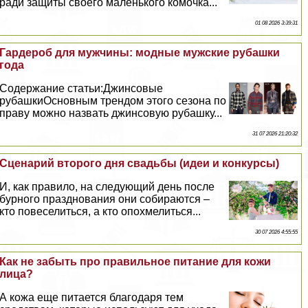
ради защиты своего маленького комочка...
01 08 2026 3:39:31
Гардероб для мужчины: модные мужские рубашки
года
Содержание статьи:Джинсовые
рубашкиОсновным трендом этого сезона по
праву можно назвать джинсовую рубашку...
31 07 2026 21:20:32
Сценарий второго дня свадьбы (идеи и конкурсы)
И, как правило, на следующий день после
бурного празднования они собираются –
кто повеселиться, а кто опохмелиться...
30 07 2026 4:55:55
Как не забыть про правильное питание для кожи
лица?
А кожа еще питается благодаря тем