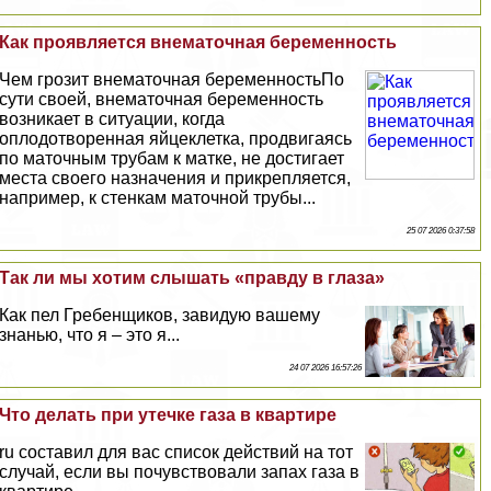
Как проявляется внематочная беременность
Чем грозит внематочная беременностьПо
сути своей, внематочная беременность
возникает в ситуации, когда
оплодотворенная яйцеклетка, продвигаясь
по маточным трубам к матке, не достигает
места своего назначения и прикрепляется,
например, к стенкам маточной трубы...
25 07 2026 0:37:58
Так ли мы хотим слышать «правду в глаза»
Как пел Гребенщиков, завидую вашему
знанью, что я – это я...
24 07 2026 16:57:26
Что делать при утечке газа в квартире
ru составил для вас список действий на тот
случай, если вы почувствовали запах газа в