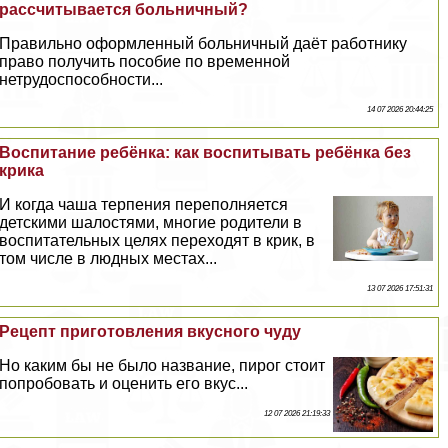
рассчитывается больничный?
Правильно оформленный больничный даёт работнику
право получить пособие по временной
нетрудоспособности...
14 07 2026 20:44:25
Воспитание ребёнка: как воспитывать ребёнка без
крика
И когда чаша терпения переполняется
детскими шалостями, многие родители в
воспитательных целях переходят в крик, в
том числе в людных местах...
13 07 2026 17:51:31
Рецепт приготовления вкусного чуду
Но каким бы не было название, пирог стоит
попробовать и оценить его вкус...
12 07 2026 21:19:33