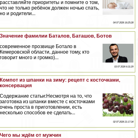
расставляйте приоритеты и помните о том,
что не только ребёнок должен ночью спать,
но и родители...
04 07 2026 16:25:28
Значение фамилии Баталов, Баташов, Ботов
современное прозвище Ботало в
Кемеровской области, данное тому, кто
говорит много и громко)...
03 07 2026 6:31:29
Компот из шпанки на зиму: рецепт с косточками,
консервация
Содержание статьи:Несмотря на то, что
заготовка из шпанки вместе с косточками
очень проста в приготовлении, есть
несколько способов ее сделать...
02 07 2026 21:17:34
Чего мы ждём от мужчин