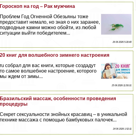
Гороскоп на год – Paк мужчина
Проблем Год Огненной Обезьяны тоже
предоставит немало, но зная о них заранее,
подводные камни можно обойти, из любой
ситуации выйти победителем...
26 06 2026 5:30:40
20 книг для волшебного зимнего настроения
ru собрал для вас книги, которые создадут
то самое волшебное настроение, которого
мы ждем от зимы...
25 06 2026 11:50:31
Бразильский массаж, особенности проведения
процедуры
Секрет ceкcуальности знойных красавиц – в уникальной
технике массажа с помощью бамбуковых палочек...
24 06 2026 1:52:11