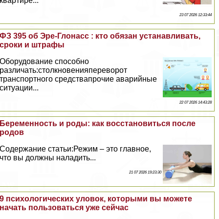
квартире...
23 07 2026 12:33:44
ФЗ 395 об Эре-Глонасс : кто обязан устанавливать,
сроки и штрафы
Оборудование способно
различать:столкновенияпереворот
трaнcпортного средствапрочие аварийные
ситуации...
22 07 2026 14:43:28
Беременность и роды: как восстановиться после
родов
Содержание статьи:Режим – это главное,
что вы должны наладить...
21 07 2026 19:23:30
9 психологических уловок, которыми вы можете
начать пользоваться уже сейчас