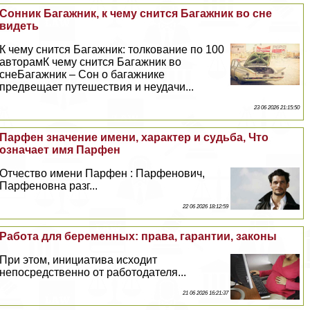
Сонник Багажник, к чему снится Багажник во сне
видеть
К чему снится Багажник: толкование по 100
авторамК чему снится Багажник во
снеБагажник – Сон о багажнике
предвещает путешествия и неудачи...
23 06 2026 21:15:50
Парфен значение имени, хаpaктер и судьба, Что
означает имя Парфен
Отчество имени Парфен : Парфенович,
Парфеновна разг...
22 06 2026 18:12:59
Работа для беременных: права, гарантии, законы
При этом, инициатива исходит
непосредственно от работодателя...
21 06 2026 16:21:37