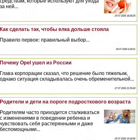
средствам, которые используют для ухода
за ней...
29 07 2026 18:28:25
Как сделать так, чтобы елка дольше стояла
Правило первое: правильный выбор...
28 07 2026 6:28:21
Почему Opel ушел из России
Глава корпорации сказал, что решение было тяжелым,
однако ситуация складывалась очень обременительной...
27 07 2026 21:59:40
Родители и дети на пороге подросткового возраста
Родителям часто приходится сталкиваться
с изменениями в поведении ребенка и
чувствовать себя растерянными и даже
беспомощными...
26 07 2026 19:18:40