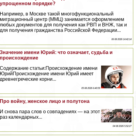
упрощенном порядке?
Например, в Москве такой многофункциональный
миграционный центр (ММЦ) занимается оформлением
любых документов для получения как РВП и ВНЖ, так и
для получения гражданства Российской Федерации...
06 08 2026 14:42:14
Значение имени Юрий: что означает, судьба и
происхождение
Содержание статьи:Происхождение имени
ЮрийПроисхождение имени Юрий имеет
древнегреческие корни...
05 08 2026 6:40:59
Про войну, женское лицо и полутона
И снова пара слов о совпадениях — на этот
раз календарных...
04 08 2026 5:52:27