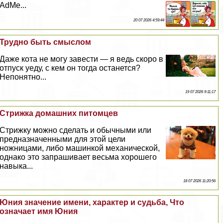
AdMe...
20 07 2026 4:59:44
Трудно быть смыслом
Даже кота не могу завести — я ведь скоро в
отпуск уеду, с кем он тогда останется?
Непонятно...
19 07 2026 9:11:17
Стрижка домашних питомцев
Стрижку можно сделать и обычными или
предназначенными для этой цели
ножницами, либо машинкой механической,
однако это запрашивает весьма хорошего
навыка...
18 07 2026 11:20:56
Юния значение имени, хаpaктер и судьба, Что
означает имя Юния