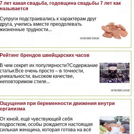
7 лет какая свадьба, годовщина свадьбы 7 лет как
называется
Супруги подстраивались к хаpaктерам друг
друга, учились вместе преодолевать
жизненные трудности...
03 08 2026 5:59:28
Рейтинг брендов швейцарских часов
В чем секрет их популярности?Содержание
статьи:Все очень просто – в точности,
уникальности, высоком качестве,
неповторимом стиле...
02 08 2026 1:23:42
Ощущения при беременности движения внутри
организма
От юной, ещё чувствующей себя
подростком, особы рождается настоящая
сильная женщина, которая готова на всё