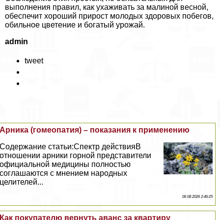
выполнения правил, как ухаживать за малиной весной,
обеспечит хороший прирост молодых здоровых побегов,
обильное цветение и богатый урожай.
admin
tweet
Арника (гомеопатия) – показания к применению
Содержание статьи:Спектр действияВ
отношении арники горной представители
официальной медицины полностью
соглашаются с мнением народных
целителей...
06 08 2026 2:46:25
Как покупателю вернуть аванс за квартиру