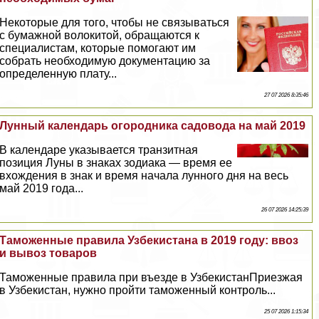
Некоторые для того, чтобы не связываться
с бумажной волокитой, обращаются к
специалистам, которые помогают им
собрать необходимую документацию за
определенную плату...
27 07 2026 8:35:46
Лунный календарь огородника садовода на май 2019
В календаре указывается транзитная
позиция Луны в знаках зодиака — время ее
вхождения в знак и время начала лунного дня на весь
май 2019 года...
26 07 2026 14:25:39
Таможенные правила Узбекистана в 2019 году: ввоз
и вывоз товаров
Таможенные правила при въезде в УзбекистанПриезжая
в Узбекистан, нужно пройти таможенный контроль...
25 07 2026 1:15:34