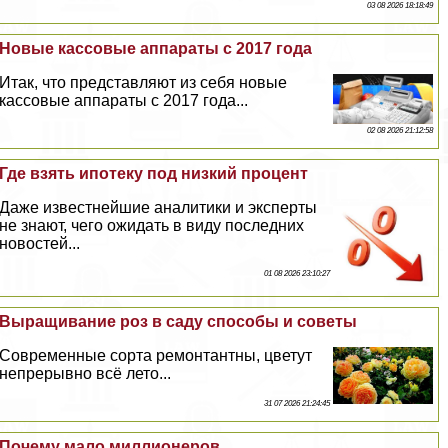
03 08 2026 18:18:49
Новые кассовые аппараты с 2017 года
Итак, что представляют из себя новые
кассовые аппараты с 2017 года...
02 08 2026 21:12:58
Где взять ипотеку под низкий процент
Даже известнейшие аналитики и эксперты
не знают, чего ожидать в виду последних
новостей...
01 08 2026 23:10:27
Выращивание роз в саду способы и советы
Современные сорта ремонтантны, цветут
непрерывно всё лето...
31 07 2026 21:24:45
Почему мало миллионеров