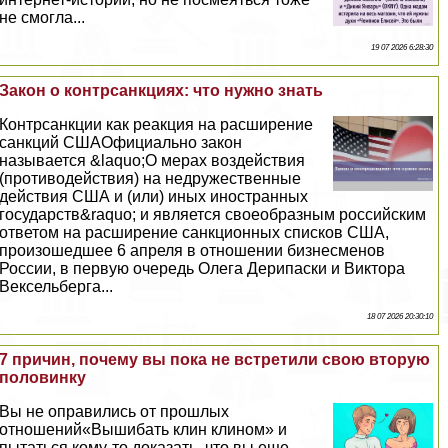
не смогла...
19 07 2026 6:28:30
Закон о контрсанкциях: что нужно знать
​Контрсанкции как реакция на расширение
санкций СШАОфициально закон
называется &laquo;О мерах воздействия
(противодействия) на недружественные
действия США и (или) иных иностранных
государств&raquo; и является своеобразным российским
ответом на расширение санкционных списков США,
произошедшее 6 апреля в отношении бизнесменов
России, в первую очередь Олега Дерипаски и Виктора
Вексельберга...
18 07 2026 20:30:10
7 причин, почему вы пока не встретили свою вторую
половинку
Вы не оправились от прошлых
отношений«Вышибать клин клином» и
пытаться кому-то доказать, что вы еще