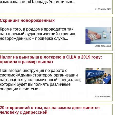
язык означает «Площадь Уст истины»...
21 06 2026 4:26:36
Скрининг новорожденных
Кроме того, в роддоме проводится так
называемый аудиологический скрининг
новорожденных – проверка слуха...
20 06 2026 4:33:11
Налог на выигрыш в лотерею в США в 2019 году:
правила и размер выплат
Пошаговая инструкция по работе с
системойАдминистратором организации
назначается уполномоченный специалист,
который будет выполнять различные
операции в системе...
19 06 2026 16:26:43
20 откровений о том, как на самом деле живется
человеку с депрессией