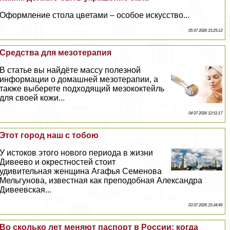
Оформление стола цветами – особое искусство...
05 07 2026 15:25:13
Средства для мезотерапия
В статье вы найдёте массу полезной
информации о домашней мезотерапии, а
также выберете подходящий мезококтейль
для своей кожи...
04 07 2026 12:51:17
Этот город наш с тобою
У истоков этого нового периода в жизни
Дивеево и окрестностей стоит
удивительная женщина Агафья Семенова
Мельгунова, известная как преподобная Александра
Дивеевская...
03 07 2026 15:34:49
Во сколько лет меняют паспорт в России: когда