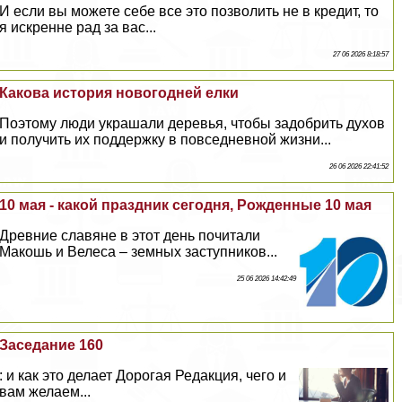
И если вы можете себе все это позволить не в кредит, то
я искренне рад за вас...
27 06 2026 8:18:57
Какова история новогодней елки
Поэтому люди украшали деревья, чтобы задобрить духов
и получить их поддержку в повседневной жизни...
26 06 2026 22:41:52
10 мая - какой праздник сегодня, Рожденные 10 мая
Древние славяне в этот день почитали
Макошь и Велеса – земных заступников...
25 06 2026 14:42:49
Заседание 160
: и как это делает Дорогая Редакция, чего и
вам желаем...