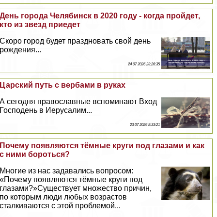
День города Челябинск в 2020 году - когда пройдет,
кто из звезд приедет
Скоро город будет праздновать свой день
рождения...
24 07 2026 23:26:35
Царский путь с вербами в руках
А сегодня православные вспоминают Вход
Господень в Иерусалим...
23 07 2026 8:33:21
Почему появляются тёмные круги под глазами и как
с ними бороться?
Многие из нас задавались вопросом:
«Почему появляются тёмные круги под
глазами?»Существует множество причин,
по которым люди любых возрастов
сталкиваются с этой проблемой...