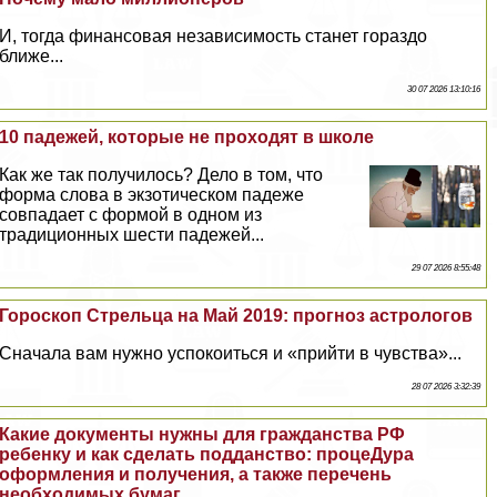
И, тогда финансовая независимость станет гораздо
ближе...
30 07 2026 13:10:16
10 падежей, которые не проходят в школе
Как же так получилось? Дело в том, что
форма слова в экзотическом падеже
совпадает с формой в одном из
традиционных шести падежей...
29 07 2026 8:55:48
Гороскоп Стрельца на Май 2019: прогноз астрологов
Сначала вам нужно успокоиться и «прийти в чувства»...
28 07 2026 3:32:39
Какие документы нужны для гражданства РФ
ребенку и как сделать подданство: процеДypa
оформления и получения, а также перечень
необходимых бумаг