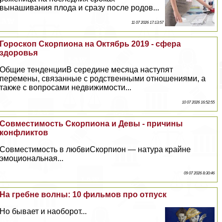
вынашивания плода и сразу после родов...
11 07 2026 17:13:57
Гороскоп Скорпиона на Октябрь 2019 - сфера
здоровья
Общие тенденцииВ середине месяца наступят
перемены, связанные с родственными отношениями, а
также с вопросами недвижимости...
10 07 2026 16:52:55
Совместимость Скорпиона и Девы - причины
конфликтов
Совместимость в любвиСкорпион — натура крайне
эмоциональная...
09 07 2026 8:30:46
На гребне волны: 10 фильмов про отпуск
Но бывает и наоборот...