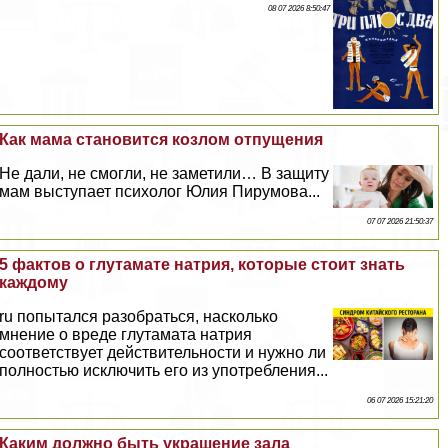
08 07 2026 8:50:47
Как мама становится козлом отпущения
Не дали, не смогли, не заметили… В защиту
мам выступает психолог Юлия Пирумова...
07 07 2026 21:50:37
5 фактов о глутамате натрия, которые стоит знать
каждому
ru попытался разобраться, насколько
мнение о вреде глутамата натрия
соответствует действительности и нужно ли
полностью исключить его из употрeбления...
06 07 2026 15:21:20
Каким должно быть украшение зала