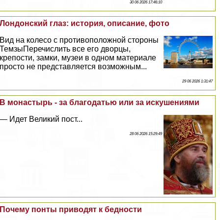
30 06 2026 17:46:10
Лондонский глаз: история, описание, фото
Вид на колесо с противоположной стороны
ТемзыПеречислить все его дворцы,
крепости, замки, музеи в одном материале
просто не представляется возможным...
29 06 2026 1:31:47
В монастырь - за благодатью или за искушениями
— Идет Великий пост...
28 06 2026 15:29:49
Почему понты приводят к бедности