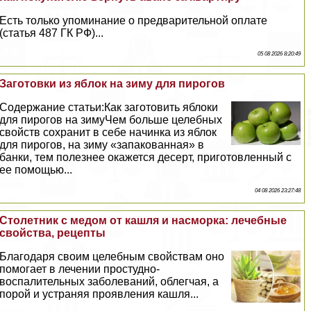
Есть только упоминание о предварительной оплате
(статья 487 ГК РФ)...
05 08 2026 8:20:49
Заготовки из яблок на зиму для пирогов
Содержание статьи:Как заготовить яблоки
для пирогов на зимуЧем больше целебных
свойств сохранит в себе начинка из яблок
для пирогов, на зиму «запакованная» в
банки, тем полезнее окажется десерт, приготовленный с
ее помощью...
04 08 2026 23:27:48
Столетник с медом от кашля и насморка: лечебные
свойства, рецепты
Благодаря своим целебным свойствам оно
помогает в лечении простудно-
воспалительных заболеваний, облегчая, а
порой и устраняя проявления кашля...