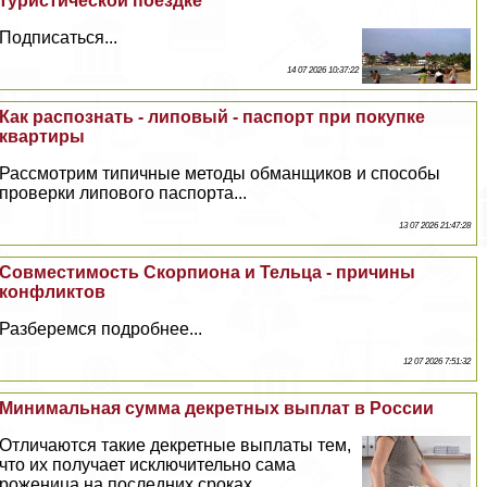
туристической поездке
Подписаться...
14 07 2026 10:37:22
Как распознать - липовый - паспорт при покупке
квартиры
Рассмотрим типичные методы обманщиков и способы
проверки липового паспорта...
13 07 2026 21:47:28
Совместимость Скорпиона и Тельца - причины
конфликтов
Разберемся подробнее...
12 07 2026 7:51:32
Минимальная сумма декретных выплат в России
Отличаются такие декретные выплаты тем,
что их получает исключительно сама
роженица на последних сроках