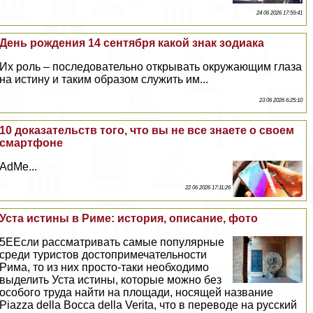
24 06 2026 17:59:41
День рождения 14 сентября какой знак зодиака
Их роль – последовательно открывать окружающим глаза
на истину и таким образом служить им...
23 06 2026 6:25:10
10 доказательств того, что вы не все знаете о своем
смартфоне
AdMe...
22 06 2026 17:11:26
Уста истины в Риме: история, описание, фото
5EЕсли рассматривать самые популярные
среди туристов достопримечательности
Рима, то из них просто-таки необходимо
выделить Уста истины, которые можно без
особого труда найти на площади, носящей название
Piazza della Bocca della Verita, что в переводе на русский