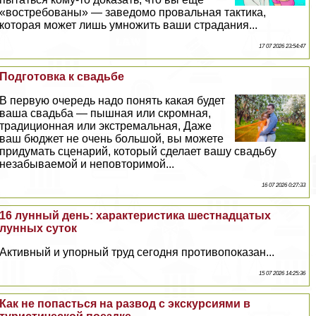
«востребованы» — заведомо провальная тактика,
которая может лишь умножить ваши страдания...
17 07 2026 23:54:47
Подготовка к свадьбе
В первую очередь надо понять какая будет
ваша свадьба — пышная или скромная,
традиционная или экстремальная, Даже
ваш бюджет не очень большой, вы можете
придумать сценарий, который сделает вашу свадьбу
незабываемой и неповторимой...
16 07 2026 0:27:33
16 лунный день: хаpaктеристика шестнадцатых
лунных суток
Активный и упopный труд сегодня противопоказан...
15 07 2026 14:25:36
Как не попасться на развод с экскурсиями в