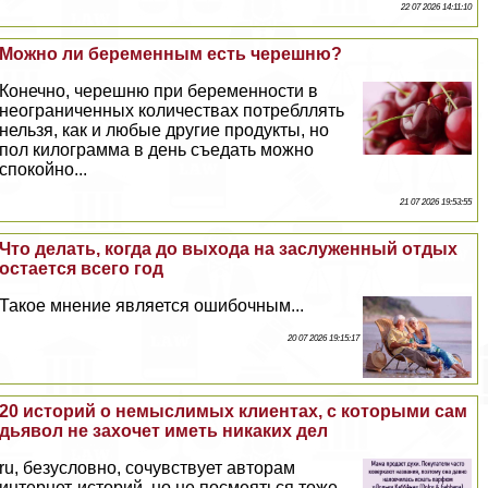
22 07 2026 14:11:10
Можно ли беременным есть черешню?
Конечно, черешню при беременности в
неограниченных количествах потрeбллять
нельзя, как и любые другие продукты, но
пол килограмма в день съедать можно
спокойно...
21 07 2026 19:53:55
Что делать, когда до выхода на заслуженный отдых
остается всего год
Такое мнение является ошибочным...
20 07 2026 19:15:17
20 историй о немыслимых клиентах, с которыми сам
дьявол не захочет иметь никаких дел
ru, безусловно, сочувствует авторам
интернет-историй, но не посмеяться тоже