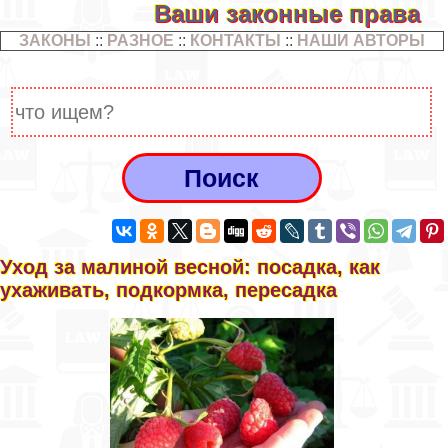
Ваши законные права
ЗАКОНЫ
::
РАЗНОЕ
::
КОНТАКТЫ
::
НАШИ АВТОРЫ
Уход за малиной весной: посадка, как
ухаживать, подкормка, пересадка