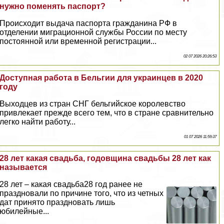
нужно поменять паспорт?
Происходит выдача паспорта гражданина РФ в
отделении миграционной службы России по месту
постоянной или временной регистрации...
02 07 2026 20:26:53
Доступная работа в Бельгии для украинцев в 2020
году
Выходцев из стран СНГ бельгийское королевство
привлекает прежде всего тем, что в стране сравнительно
легко найти работу...
01 07 2026 11:59:37
28 лет какая свадьба, годовщина свадьбы 28 лет как
называется
28 лет – какая свадьба28 год ранее не
праздновали по причине того, что из четных
дат принято праздновать лишь
юбилейные...