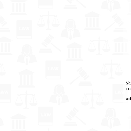
Ус
св
a