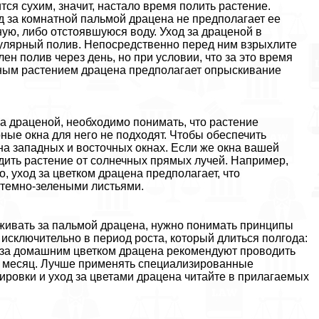
ится сухим, значит, настало время полить растение.
од за комнатной пальмой драцена не предполагает ее
ую, либо отстоявшуюся воду. Уход за драценой в
улярный полив. Непосредственно перед ним взрыхлите
ен полив через день, но при условии, что за это время
атным растением драцена предполагает опрыскивание
а драценой, необходимо понимать, что растение
ные окна для него не подходят. Чтобы обеспечить
на западных и восточных окнах. Если же окна вашей
дить растение от солнечных прямых лучей. Например,
о, уход за цветком драцена предполагает, что
 темно-зелеными листьями.
аживать за пальмой драцена, нужно понимать принципы
исключительно в период роста, который длиться полгода:
а за домашним цветком драцена рекомендуют проводить
а в месяц. Лучше применять специализированные
зировки и уход за цветами драцена читайте в прилагаемых