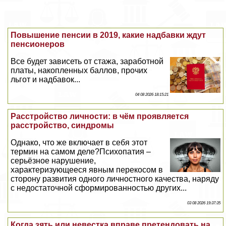
Повышение пенсии в 2019, какие надбавки ждут
пенсионеров
Все будет зависеть от стажа, заработной
платы, накопленных баллов, прочих
льгот и надбавок...
04 08 2026 18:15:21
Расстройство личности: в чём проявляется
расстройство, синдромы
Однако, что же включает в себя этот
термин на самом деле?Психопатия –
серьёзное нарушение,
хаpaктеризующееся явным перекосом в
сторону развития одного личностного качества, наряду
с недостаточной сформированностью других...
03 08 2026 19:37:35
Когда зять или невестка вправе претендовать на