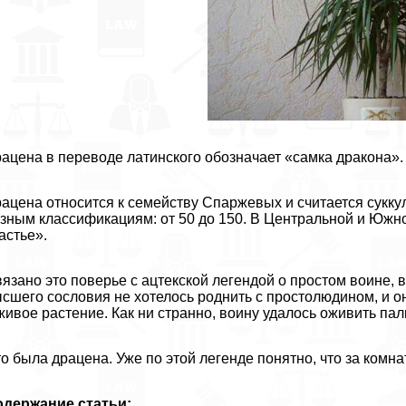
ацена в переводе латинского обозначает «самка дpaкона».
ацена относится к семейству Спаржевых и считается сукку
зным классификациям: от 50 до 150. В Центральной и Южн
астье».
язано это поверье с ацтекской легендой о простом воине,
сшего сословия не хотелось роднить с простолюдином, и о
живое растение. Как ни странно, воину удалось оживить палк
о была драцена. Уже по этой легенде понятно, что за комн
одержание статьи: