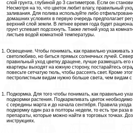
слой грунта, глубиной до 3 сантиметров. Если он станов
Несмотря на то, что цветок любит влагу, правильный ух
заливания. Для полива используйте либо отфильтрованн
домашних условиях в первую очередь предполагает рег
верхний слой земли. В летнее время года будет рационал
грунт успевает подсохнуть. Также летний уход за комн
листьев водой комнатной температуры.
Освещение. Чтобы понимать, как правильно ухаживать з
светолюбиво, но биться прямых солнечных лучей. Север
правильный уход цветку драцене, лучше размещать его 
квартиры выходят на южную сторону, постарайтесь огра
повесьте сетчатую тюль, чтобы рассеять свет. Кроме этог
пестролистным видам нужно больше света, чем видам с
Подкормка. Для того чтобы понимать, как правильно ух
подкормки растения. Подкармливать цветок необходимо 
с середины марта и до начала сентября. Правила уход
подкормку один раз в полторы недели, то есть три раз
препараты, которые можно найти в торговых точках. До
инструкциях.