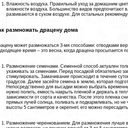
Влажность воздуха. Правильный уход за домашним цве
влажности воздуха. Большинство видов предпочитают в
развиваются в сухом воздухе. Для остальных рекоменду
ак размножать драцену дома
ацену может размножаться 3-мя способами: отводками вер
дходящее время – это весна, когда драцена просыпается по
Размножение семенами. Семенной способ актуален толь
ухаживать за семенами. Перед посадкой обязательно за
стимулировать. Замачивание происходит в течение суток
градусов. Далее засейте семена в землю, которая подг
Непосредственно для высадки можно выбрать временные
нужно полить, емкость накрыть пленкой и держать в теп
зависимости от сорта и качества. После этого пленка сн
прямых лучей солнца, поливать и подкармливать, но не 
высоты 5 сантиметров и окрепнет, его можно пересадить
Размножение черенкованием. Для размножения лучше вы