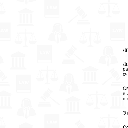
Др
Др
ра
сч
Св
вы
в 
Эт
С