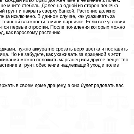
в, каждый из которых должен иметь не менее 2 почек.
не мните стебель. Далее на одной из сторон пенечка
ый грунт и накрыть сверху банкой. Растение должно
нца исключено. В данном случае, как ухаживать за
стоянной влажности в мини парничке. Если все условия
вятся первые отростки. После появления которых можно
од, как взрослому растению.
ками, нужно аккуратно срезать верх цветка и поставить
яца. Но не забудьте, как ухаживать за драценой в этот
раживания можно положить марганец или другое вещество.
астение в грунт, обеспечив надлежащий уход и полив
жать в своем доме драцену, а она будет радовать вас