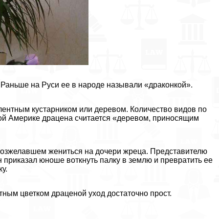
 Раньше на Руси ее в народе называли «дpaконкой».
лентным кустарником или деревом. Количество видов по
ой Америке драцена считается «деревом, приносящим
 возжелавшем жениться на дочери жреца. Представителю
н приказал юноше воткнуть палку в землю и превратить ее
у.
атным цветком драценой уход достаточно прост.