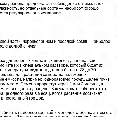
тком драцена предполагает соблюдение оптимальной
лажность, но отдельные сорта — наоборот хорошо
ется регулярное опрыскивание.
хней части, черенкованием и посадкой семян. Наиболее
сле долгой спячки.
ко для зеленых комнатных цветков драцена. Как
мочите их в специальном растворе, который будет их
, температура жидкости должна быть от 28 до 30
отовлена для растений семейства пальмовых.
 емкости, например, одноразовую посуду. Далее грунт
лом месте. Семена прорастут через 1 или 2 месяца, в
имается с цветка драцены. Как ухаживать: оберегать от
чаще одного раза в месяц. Когда растение достигнет
 в постоянный горшок.
бирать наиболее крепкий и молодой стебель. Затем его