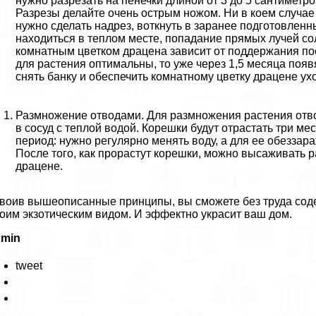
нужно разрезать на пенечки длиной от 3 до 5 сантиметро
Разрезы делайте очень острым ножом. Ни в коем случае 
нужно сделать надрез, воткнуть в заранее подготовленн
находиться в теплом месте, попадание прямых лучей сол
комнатным цветком драцена зависит от поддержания по
для растения оптимальны, то уже через 1,5 месяца поя
снять банку и обеспечить комнатному цветку драцене ух
Размножение отводами. Для размножения растения отвод
в сосуд с теплой водой. Корешки будут отрастать три мес
период: нужно регулярно менять воду, а для ее обезза
После того, как прорастут корешки, можно высаживать р
драцене.
воив вышеописанные принципы, вы сможете без труда содер
оим экзотическим видом. И эффектно украсит ваш дом.
dmin
tweet