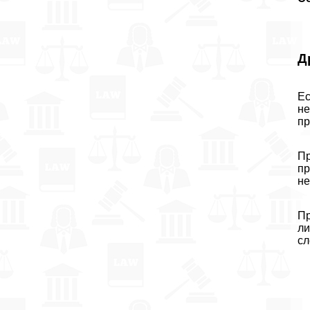
Д
Ес
не
пр
Пр
пр
не
Пр
ли
сл