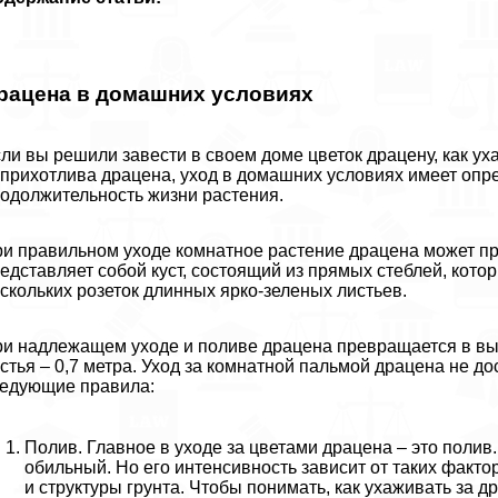
рацена в домашних условиях
ли вы решили завести в своем доме цветок драцену, как ух
прихотлива драцена, уход в домашних условиях имеет опр
одолжительность жизни растения.
и правильном уходе комнатное растение драцена может про
едставляет собой куст, состоящий из прямых стeблей, кот
скольких розеток длинных ярко-зеленых листьев.
и надлежащем уходе и поливе драцена превращается в высо
стья – 0,7 метра. Уход за комнатной пальмой драцена не до
едующие правила:
Полив. Главное в уходе за цветами драцена – это полив
обильный. Но его интенсивность зависит от таких факто
и структуры грунта. Чтобы понимать, как ухаживать за