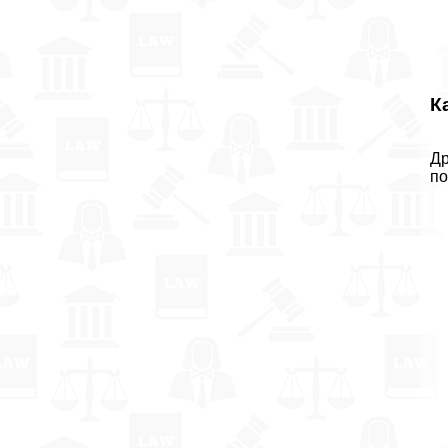
К
Др
по