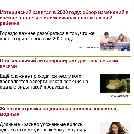
Материнский капитал в 2020 году: обзор изменений и
свежие новости о ежемecячных выплатах на 2
ребенка
Гораздо важнее разобраться в том, что же
нового приготовил нам 2020 года...
05 07 2026 22:37:27
Оригинальный антиперспирант для тела своими
руками
Ещё сложнее приходится тем, у кого
проявляется аллергическая реакция на
разные виды такой продукции...
04 07 2026 9:29:57
Женские стрижки на длинные волосы: красивые,
модные
Длинные красиво уложенные волосы
идеально подходят к любому типу лица...