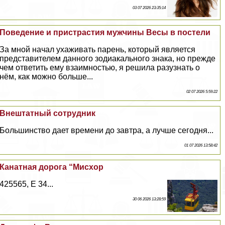
03 07 2026 23:35:14
Поведение и пристрастия мужчины Весы в постели
За мной начал ухаживать парень, который является
представителем данного зодиакального знака, но прежде
чем ответить ему взаимностью, я решила разузнать о
нём, как можно больше...
02 07 2026 5:59:22
Внештатный сотрудник
Большинство дает времени до завтра, а лучше сегодня...
01 07 2026 13:58:42
Канатная дорога “Мисхор
425565, E 34...
30 06 2026 13:28:59