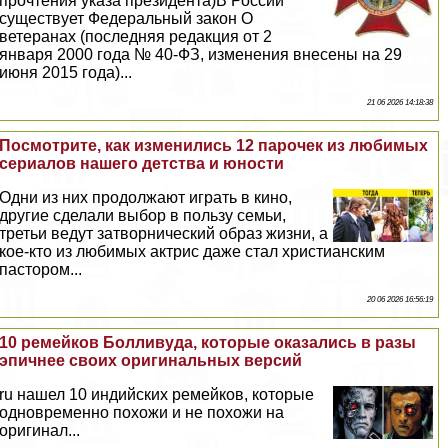
прочтения указа президента)В России
существует Федеральный закон О
ветеранах (последняя редакция от 2
января 2000 года № 40-ФЗ, изменения внесены на 29
июня 2015 года)...
21 06 2026 14:18:38
Посмотрите, как изменились 12 парочек из любимых
сериалов нашего детства и юности
Одни из них продолжают играть в кино,
другие сделали выбор в пользу семьи,
третьи ведут затворнический образ жизни, а
кое-кто из любимых актрис даже стал христианским
пастором...
20 06 2026 16:56:19
10 ремейков Болливуда, которые оказались в разы
эпичнее своих оригинальных версий
ru нашел 10 индийских ремейков, которые
одновременно похожи и не похожи на
оригинал...