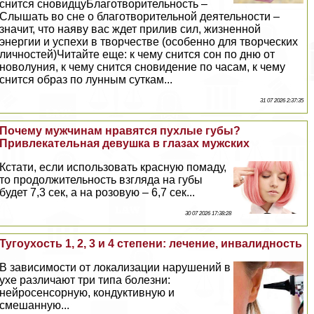
снится сновидцуБлаготворительность –
Слышать во сне о благотворительной деятельности –
значит, что наяву вас ждет прилив сил, жизненной
энергии и успехи в творчестве (особенно для творческих
личностей)Читайте еще: к чему снится сон по дню от
новолуния, к чему снится сновидение по часам, к чему
снится образ по лунным суткам...
31 07 2026 2:37:35
Почему мужчинам нравятся пухлые губы?
Привлекательная дeвyшка в глазах мужских
Кстати, если использовать красную помаду,
то продолжительность взгляда на губы
будет 7,3 сек, а на розовую – 6,7 сек...
30 07 2026 17:38:28
Тугоухость 1, 2, 3 и 4 степени: лечение, инвалидность
В зависимости от локализации нарушений в
ухе различают три типа болезни:
нейросенсорную, кондуктивную и
смешанную...