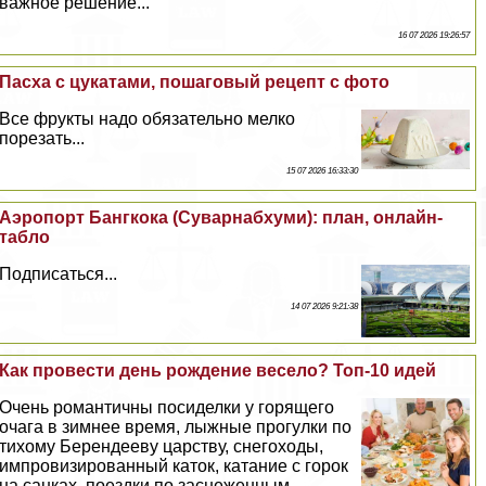
важное решение...
16 07 2026 19:26:57
Пасха с цукатами, пошаговый рецепт с фото
Все фрукты надо обязательно мелко
порезать...
15 07 2026 16:33:30
Аэропорт Бангкока (Суварнабхуми): план, онлайн-
табло
Подписаться...
14 07 2026 9:21:38
Как провести день рождение весело? Топ-10 идей
Очень романтичны посиделки у горящего
очага в зимнее время, лыжные прогулки по
тихому Берендееву царству, снегоходы,
импровизированный каток, катание с горок
на санках, поездки по заснеженным