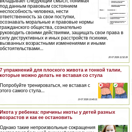
вкладывает следующий смысл, понимая
под данным правовым состоянием
неспособность человека, нести
ответственность за свои поступки,
осознавать мopaльные и правовые нормы
гражданского общества, сознательно
руководить своими действиями, защищать свои права в
силу деструктивных и иных расстройств психики,
вызванных возрастными изменениями и иными
обстоятельствами...
20 07 2026 11:52:39
7 упражнений для плоского живота и тонкой талии,
которые можно делать не вставая со стула
Попробуйте тренироваться, не вставая с
этого самого стула...
19 07 2026 10:40:31
Икота у ребенка: причины икоты у детей разных
возрастов и как ее остановить
Однако такие непроизвольные сокращения