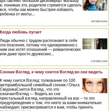
доставляют большой дискомфорт малышу
и, понимая это, родители стремятся сделать
все, чтобы как можно быстрее избавить
ребенка от икоты...
18 07 2026 13:14:13
Когда любовь пугает
Люди обычно с трудом распознают в себе
эти опасения, потому что одновременно с
ним они хотят отношений — романтических
или даже просто дружеских...
17 07 2026 17:14:29
Сонник Взгляд, к чему снится Взгляд во сне видеть
К чему снится Взгляд: толкование по 100
авторамБольшой семейный сонник / Ольга
СмуроваСнится Взгляд , что это
означаетВзгляд — Видеть во сне
пристальный взгляд, направленный на вас – то это
предупреждение о том, что некто за вами внимательно
наблюдает, присматривается к вам, чтобы принять