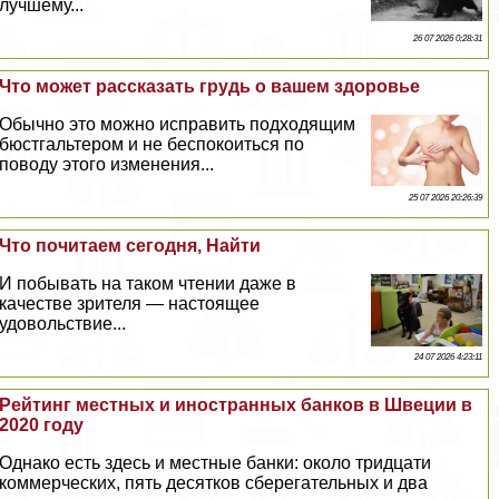
лучшему...
26 07 2026 0:28:31
Что может рассказать гpyдь о вашем здоровье
Обычно это можно исправить подходящим
бюcтгальтером и не беспокоиться по
поводу этого изменения...
25 07 2026 20:26:39
Что почитаем сегодня, Найти
И побывать на таком чтении даже в
качестве зрителя — настоящее
удовольствие...
24 07 2026 4:23:11
Рейтинг местных и иностранных банков в Швеции в
2020 году
Однако есть здесь и местные банки: около тридцати
коммерческих, пять десятков сберегательных и два