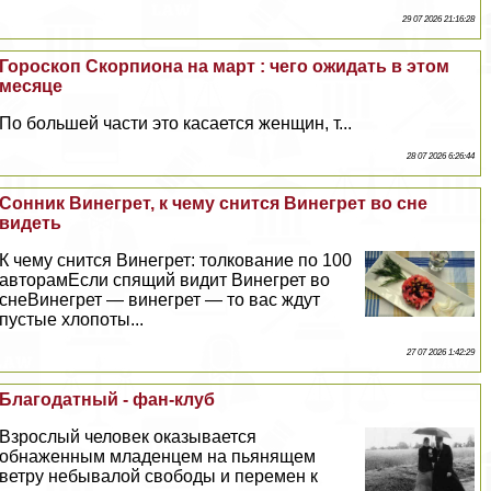
29 07 2026 21:16:28
Гороскоп Скорпиона на март : чего ожидать в этом
месяце
По большей части это касается женщин, т...
28 07 2026 6:26:44
Сонник Винегрет, к чему снится Винегрет во сне
видеть
К чему снится Винегрет: толкование по 100
авторамЕсли спящий видит Винегрет во
снеВинегрет — винегрет — то вас ждут
пустые хлопоты...
27 07 2026 1:42:29
Благодатный - фан-клуб
Взрослый человек оказывается
обнаженным младенцем на пьянящем
ветру небывалой свободы и перемен к