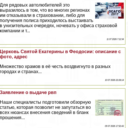
Для рядовых автолюбителей это
выразилось в том, что во многих регионах
им отказывали в страховании, либо для
получения полиса приходилось выстаивать
в унизительных очередях, ночевать у офиса страховой
компании и т...
11 07 2026 7:11:54
Церковь Святой Екатерины в Феодосии: описание с
фото, адрес
Множество храмов в её честь воздвигнуто в разных
городах и странах...
10 07 2026 22:28:14
Заявление о выдаче рвп
Наши специалисты подготовили обзорную
статью, которая позволит не запутаться во
всех нюансах внесения сведений в бланк
прошения...
09 07 2026 17:52:43