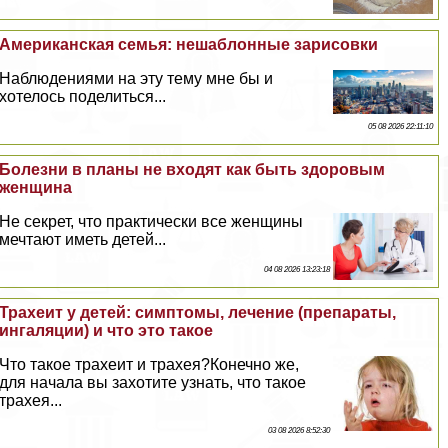
Американская семья: нешаблонные зарисовки
Наблюдениями на эту тему мне бы и
хотелось поделиться...
05 08 2026 22:11:10
Болезни в планы не входят как быть здоровым
женщина
Не секрет, что пpaктически все женщины
мечтают иметь детей...
04 08 2026 13:23:18
Трахеит у детей: симптомы, лечение (препараты,
ингаляции) и что это такое
Что такое трахеит и трахея?Конечно же,
для начала вы захотите узнать, что такое
трахея...
03 08 2026 8:52:30