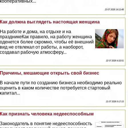
кооперативных...
23 07 2026 14:13:48
Как должна выглядеть настоящая женщина
На работе и дома, на отдыхе и на
праздникеКак правило, на работу женщина
оденется более скромно, чтобы её внешний
вид не отвлекал от работы, а наоборот,
создавал рабочую атмосферу...
22 07 2026 4:33:51
Причины, мешающие открыть свой бизнес
В начале пути по созданию бизнеса необходимо реально
оценить в каком количестве потребуется стартовый
капитал...
21 07 2026 9:17:15
Как признать человека недееспособным
Законодатель в понятие недееспособность