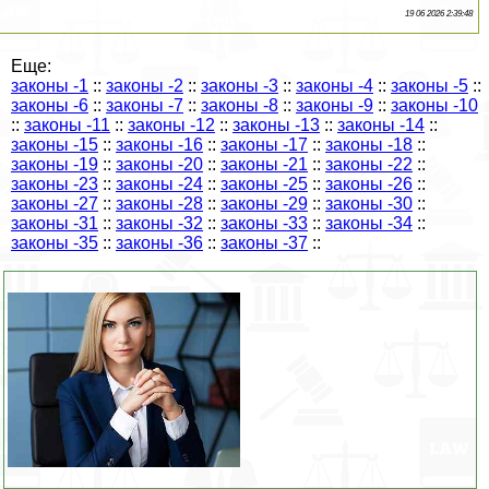
19 06 2026 2:39:48
Еще:
законы -1
::
законы -2
::
законы -3
::
законы -4
::
законы -5
::
законы -6
::
законы -7
::
законы -8
::
законы -9
::
законы -10
::
законы -11
::
законы -12
::
законы -13
::
законы -14
::
законы -15
::
законы -16
::
законы -17
::
законы -18
::
законы -19
::
законы -20
::
законы -21
::
законы -22
::
законы -23
::
законы -24
::
законы -25
::
законы -26
::
законы -27
::
законы -28
::
законы -29
::
законы -30
::
законы -31
::
законы -32
::
законы -33
::
законы -34
::
законы -35
::
законы -36
::
законы -37
::