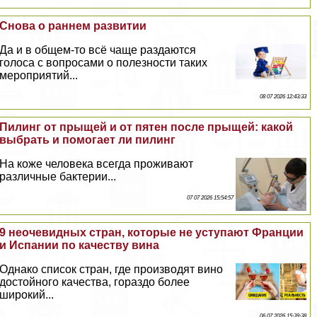
Снова о раннем развитии
Да и в общем-то всё чаще раздаются
голоса с вопросами о полезности таких
мероприятий...
08 07 2026 12:43:33
Пилинг от прыщей и от пятен после прыщей: какой
выбрать и помогает ли пилинг
На коже человека всегда проживают
различные бактерии...
07 07 2026 15:54:57
9 неочевидных стран, которые не уступают Франции
и Испании по качеству вина
Однако список стран, где производят вино
достойного качества, гораздо более
широкий...
06 07 2026 15:39:38