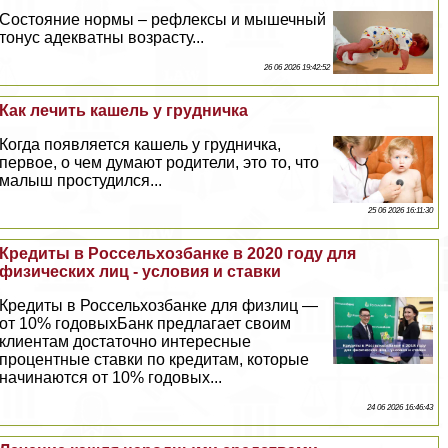
Состояние нормы – рефлексы и мышечный
тонус адекватны возрасту...
26 06 2026 19:42:52
Как лечить кашель у грудничка
Когда появляется кашель у грудничка,
первое, о чем думают родители, это то, что
малыш простудился...
25 06 2026 16:11:30
Кредиты в Россельхозбанке в 2020 году для
физических лиц - условия и ставки
Кредиты в Россельхозбанке для физлиц —
от 10% годовыхБанк предлагает своим
клиентам достаточно интересные
процентные ставки по кредитам, которые
начинаются от 10% годовых...
24 06 2026 16:46:43