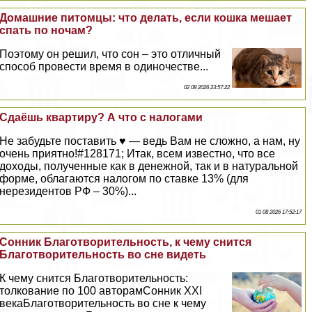
Домашние питомцы: что делать, если кошка мешает
спать по ночам?
Поэтому он решил, что сон – это отличный
способ провести время в одиночестве...
02 08 2026 23:57:22
Сдаёшь квартиру? А что с налогами
Не забудьте поставить ♥ — ведь Вам не сложно, а нам, ну
очень приятно!#128171; Итак, всем известно, что все
доходы, полученные как в денежной, так и в натуральной
форме, облагаются налогом по ставке 13% (для
нерезидентов РФ – 30%)...
01 08 2026 17:52:17
Сонник Благотворительность, к чему снится
Благотворительность во сне видеть
К чему снится Благотворительность:
толкование по 100 авторамСонник XXI
векаБлаготворительность во сне к чему