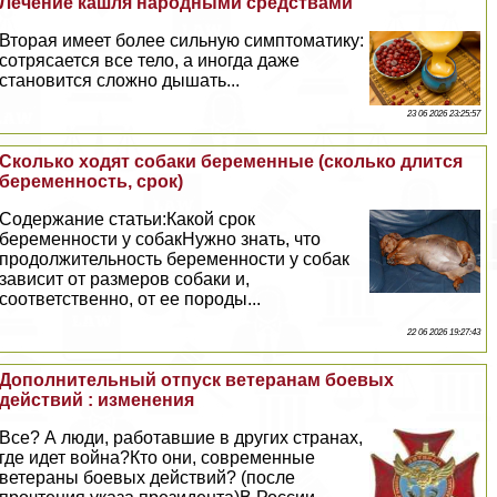
Лечение кашля народными средствами
Вторая имеет более сильную симптоматику:
сотрясается все тело, а иногда даже
становится сложно дышать...
23 06 2026 23:25:57
Сколько ходят собаки беременные (сколько длится
беременность, срок)
Содержание статьи:Какой срок
беременности у собакНужно знать, что
продолжительность беременности у собак
зависит от размеров собаки и,
соответственно, от ее породы...
22 06 2026 19:27:43
Дополнительный отпуск ветеранам боевых
действий : изменения
Все? А люди, работавшие в других странах,
где идет война?Кто они, современные
ветераны боевых действий? (после