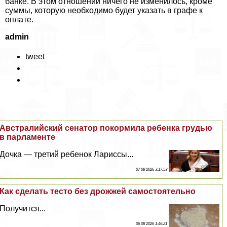
банке. В этом отношении ничего не изменилось, кроме
суммы, которую необходимо будет указать в графе к
оплате.
admin
tweet
Австралийский сенатор покормила ребенка гpyдью
в парламенте
Дочка — третий ребенок Лариссы...
07 08 2026 3:17:53
Как сделать тесто без дрожжей самостоятельно
Получится...
06 08 2026 1:46:21