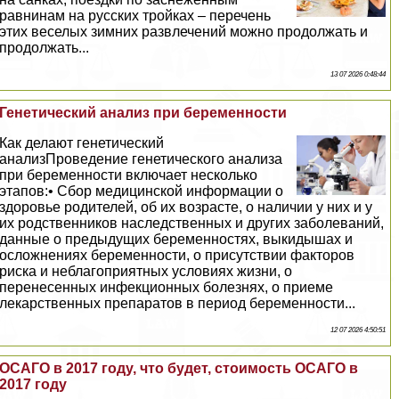
равнинам на русских тройках – перечень
этих веселых зимних развлечений можно продолжать и
продолжать...
13 07 2026 0:48:44
Генетический анализ при беременности
Как делают генетический
анализПроведение генетического анализа
при беременности включает несколько
этапов:• Сбор медицинской информации о
здоровье родителей, об их возрасте, о наличии у них и у
их родственников наследственных и других заболеваний,
данные о предыдущих беременностях, выкидышах и
осложнениях беременности, о присутствии факторов
риска и нeблагоприятных условиях жизни, о
перенесенных инфекционных болезнях, о приеме
лекарственных препаратов в период беременности...
12 07 2026 4:50:51
ОСАГО в 2017 году, что будет, стоимость ОСАГО в
2017 году