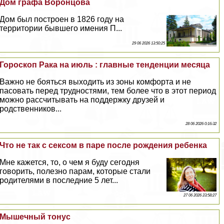
Дом графа Воронцова
Дом был построен в 1826 году на
территории бывшего имения П...
29 06 2026 13:50:25
Гороскоп Paка на июль : главные тенденции месяца
Важно не бояться выходить из зоны комфорта и не
пасовать перед трудностями, тем более что в этот период
можно рассчитывать на поддержку друзей и
родственников...
28 06 2026 0:16:32
Что не так с ceкcом в паре после рождения ребенка
Мне кажется, то, о чем я буду сегодня
говорить, полезно парам, которые стали
родителями в последние 5 лет...
27 06 2026 23:58:27
Мышечный тонус