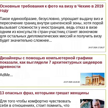
Основные требования к фото на визу в Чехию в 2019
году
Такое единообразие, безусловно, упрощает выдачу виз и
пересечение границ внутри шенгенской зоны, хотя порой
вызывает сложности у иностранцев, ведь отказ в визе
одним из консульств стран-участниц станет звоночком
для остальных дипломатических миссий и получить визу
будет значительно сложнее...
24 07 2026 17:28:27
Дизайнеры с помощью компьютерной графики
показали, как выглядели 7 архитектурных шедевров
древности
AdMe...
23 07 2026 14:24:36
13 опасных фраз, которыми грешат женщины
Для того чтобы комфортно чувствовать
себя в отношениях, стоит помнить, что