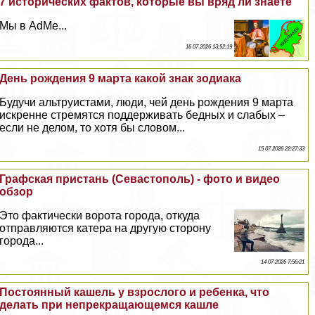
7 исторических фактов, которые вы вряд ли знаете
Мы в AdMe...
16 07 2026 13:52:19
День рождения 9 марта какой знак зодиака
Будучи альтруистами, люди, чей день рождения 9 марта
искренне стремятся поддерживать бедных и слабых –
если не делом, то хотя бы словом...
15 07 2026 22:27:33
Графская пристань (Севастополь) - фото и видео
обзор
Это фактически ворота города, откуда
отправляются катера на другую сторону
города...
14 07 2026 7:56:21
Постоянный кашель у взрослого и ребенка, что
делать при непрекращающемся кашле