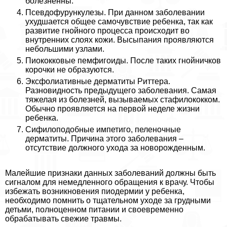
болезненны.
Псевдофурункулезы. При данном заболевании
ухудшается общее самочувствие ребенка, так как
развитие гнойного процесса происходит во
внутренних слоях кожи. Высыпания проявляются
небольшими узлами.
Пиококковые пемфигоиды. После таких гнойничков
корочки не образуются.
Эксфолиативные дерматиты Риттера.
Разновидность предыдущего заболевания. Самая
тяжелая из болезней, вызываемых стафилококком.
Обычно проявляется на первой неделе жизни
ребенка.
Сифилоподобные импетиго, пеленочные
дерматиты. Причина этого заболевания –
отсутствие должного ухода за новорожденным.
Малейшие признаки данных заболеваний должны быть
сигналом для немедленного обращения к врачу. Чтобы
избежать возникновения пиодермии у ребенка,
необходимо помнить о тщательном уходе за грудными
детьми, полноценном питании и своевременно
обpaбатывать свежие травмы.