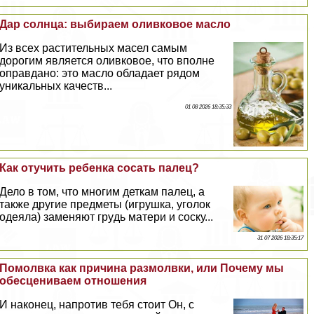
Дар солнца: выбираем оливковое масло
Из всех растительных масел самым
дорогим является оливковое, что вполне
оправдано: это масло обладает рядом
уникальных качеств...
01 08 2026 18:35:33
Как отучить ребенка сосать палец?
Дело в том, что многим деткам палец, а
также другие предметы (игрушка, уголок
одеяла) заменяют гpyдь матери и соску...
31 07 2026 18:35:17
Помолвка как причина размолвки, или Почему мы
обесцениваем отношения
И наконец, напротив тебя стоит Он, с