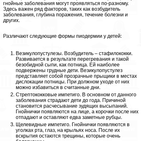
гнойные заболевания могут проявляться по-разному.
Здесь важен ряд факторов, таких как возбудитель
заболевания, глубина поражения, течение болезни и
других.
Различают следующие формы пиодермии у детей:
Везикулопустулезы. Возбудитель – стафилококки.
Развивается в результате перегревания и такой
безобидной сыпи, как потница. Ей наиболее
подвержены грудные дети. Везикулопустулез
представляет собой прозрачные прыщики в местах
дислокации потницы. При должном уходе от них
можно избавиться в считанные дни.
Стрептококковые импетиго. В основном от данного
заболевания страдают дети до года. Причиной
становится расчесывание зудящих высыпаний.
Гнойнички появляются на лице, а корочки после них
отпадают и оставляют едва заметные рубцы.
Щелевидные импетиго. Гнойнички появляются в
уголках рта, глаз, на крыльях носа. После их
вскрытия остаются трещины, которые очень