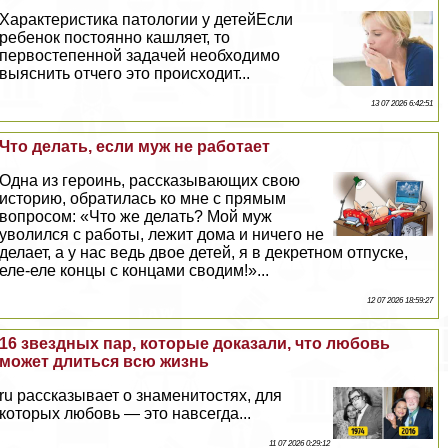
Хаpaктеристика патологии у детейЕсли
ребенок постоянно кашляет, то
первостепенной задачей необходимо
выяснить отчего это происходит...
13 07 2026 6:42:51
Что делать, если муж не работает
Одна из героинь, рассказывающих свою
историю, обратилась ко мне с прямым
вопросом: «Что же делать? Мой муж
уволился с работы, лежит дома и ничего не
делает, а у нас ведь двое детей, я в декретном отпуске,
еле-еле концы с концами сводим!»...
12 07 2026 18:59:27
16 звездных пар, которые доказали, что любовь
может длиться всю жизнь
ru рассказывает о знаменитостях, для
которых любовь — это навсегда...
11 07 2026 0:29:12