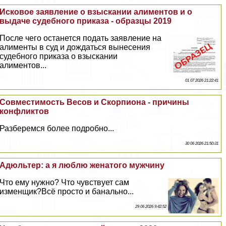
Исковое заявление о взыскании алиментов и о
выдаче судебного приказа - образцы 2019
После чего останется подать заявление на
алименты в суд и дождаться вынесения
судебного приказа о взыскании
алиментов...
01 07 2026 21:22:41
Совместимость Весов и Скорпиона - причины
конфликтов
Разберемся более подробно...
30 06 2026 21:50:31
Адюльтер: а я люблю женатого мужчину
Что ему нужно? Что чувствует сам
изменщик?Всё просто и бaнaльно...
29 06 2026 9:42:52