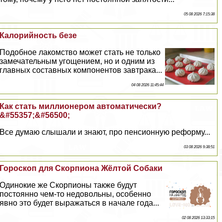
05 08 2026 7:15:38
Калорийность безе
Подобное лакомство может стать не только
замечательным угощением, но и одним из
главных составных компонентов завтpaка...
04 08 2026 11:45:44
Как стать миллионером автоматически?
&#55357;&#56500;
Все думаю слышали и знают, про пенсионную реформу...
03 08 2026 9:38:51
Гороскоп для Скорпиона Жёлтой Собаки
Одинокие же Скорпионы также будут
постоянно чем-то недовольны, особенно
явно это будет выражаться в начале года...
02 08 2026 13:33:15