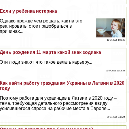
Если у ребенка истерика
Однако прежде чем решать, как на это
реагировать, стоит разобраться в
причинах...
10 07 2026 1:53:31
День рождения 11 марта какой знак зодиака
Эти люди знают, что такое делать карьеру...
09 07 2026 12:16:38
Как найти работу гражданам Украины в Латвии в 2020
году
Поэтому работа для украинцев в Латвии в 2020 году –
тема, требующая детального рассмотрения ввиду
усилившегося спроса на рабочие места в Европе...
08 07 2026 9:32:24