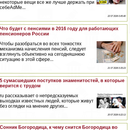
некоторые вещи все же лучше держать при
себеAdMe...
22 07 2026 0:45:40
Что будет с пенсиями в 2016 году для работающих
пенсионеров России
Чтобы разобраться во всех тонкостях
механизма начисления пенсий, следует
взглянуть объективно на сегодняшнюю
ситуацию в этой сфере...
21 07 2026 0:35:23
5 cyмacшедших поступков знаменитостей, в которые
верится с трудом
ru рассказывает о непредсказуемых
выходках известных людей, которые живут
без оглядки на мнение других...
20 07 2026 6:22:13
Сонник Богородица, к чему снится Богородица во