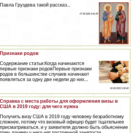
Павла Груздева такой рассказ...
07 08 2026 5:41:45
Признаки родов
Содержание статьи:Когда начинаются
первые признаки родовПервые признаки
родов в большинстве случаев начинают
появляться за одну две недели до них...
06 08 2026 5:30:40
Справка с места работы для оформления визы в
США в 2019 году: для чего нужна
Получить визу США в 2019 году человеку безработному
сложнее, потому что визовый офицер будет тщательнее
присматриваться, и у заявителя должно быть объяснение
тому, почему у него нет постоянной занятости...