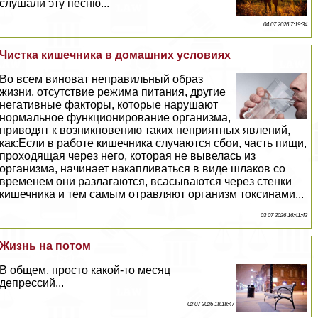
слушали эту песню...
04 07 2026 7:19:34
Чистка кишечника в домашних условиях
Во всем виноват неправильный образ
жизни, отсутствие режима питания, другие
негативные факторы, которые нарушают
нормальное функционирование организма,
приводят к возникновению таких неприятных явлений,
как:Если в работе кишечника случаются сбои, часть пищи,
проходящая через него, которая не вывелась из
организма, начинает накапливаться в виде шлаков со
временем они разлагаются, всасываются через стенки
кишечника и тем самым отравляют организм токсинами...
03 07 2026 16:41:42
Жизнь на потом
В общем, просто какой-то месяц
депрессий...
02 07 2026 18:18:47