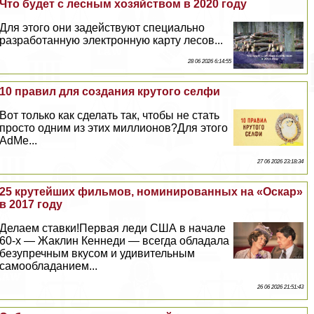
Что будет с лесным хозяйством в 2020 году
Для этого они задействуют специально
разработанную электронную карту лесов...
28 06 2026 6:14:55
10 правил для создания крутого селфи
Вот только как сделать так, чтобы не стать
просто одним из этих миллионов?Для этого
AdMe...
27 06 2026 23:18:34
25 крутейших фильмов, номинированных на «Оскар»
в 2017 году
Делаем ставки!Первая леди США в начале
60-х — Жаклин Кеннеди — всегда обладала
безупречным вкусом и удивительным
самообладанием...
26 06 2026 21:51:43