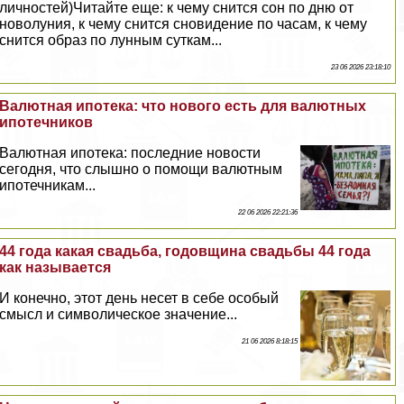
личностей)Читайте еще: к чему снится сон по дню от
новолуния, к чему снится сновидение по часам, к чему
снится образ по лунным суткам...
23 06 2026 23:18:10
Валютная ипотека: что нового есть для валютных
ипотечников
Валютная ипотека: последние новости
сегодня, что слышно о помощи валютным
ипотечникам...
22 06 2026 22:21:36
44 года какая свадьба, годовщина свадьбы 44 года
как называется
И конечно, этот день несет в себе особый
смысл и символическое значение...
21 06 2026 8:18:15