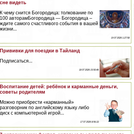
сне видеть
К чему снится Богородица: толкование по
100 авторамБогородица — Богородица –
ждите самого счастливого события в вашей
жизни...
19 07 2026 1:27:58
Прививки для поездки в Тайланд
Подписаться...
18 07 2026 15:50:46
Воспитание детей: ребёнок и карманные деньги,
советы родителям
Можно приобрести «карманный»
разговорник по английскому языку либо
диск с компьютерной игрой...
17 07 2026 8:56:33