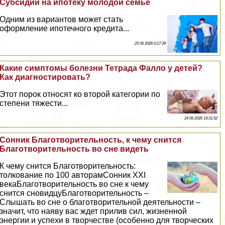
Субсидии на ипотеку молодой семье
Одним из вариантов может стать
оформление ипотечного кредита...
25 06 2026 0:17:39
Какие симптомы болезни Тетрада Фaллo у детей?
Как диагностировать?
Этот порок относят ко второй категории по
степени тяжести...
24 06 2026 19:31:52
Сонник Благотворительность, к чему снится
Благотворительность во сне видеть
К чему снится Благотворительность:
толкование по 100 авторамСонник XXI
векаБлаготворительность во сне к чему
снится сновидцуБлаготворительность –
Слышать во сне о благотворительной деятельности –
значит, что наяву вас ждет прилив сил, жизненной
энергии и успехи в творчестве (особенно для творческих