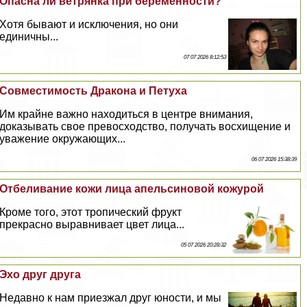
Опасна ли ветрянка при беременности?
Хотя бывают и исключения, но они
единичны...
07 07 2026 8:12:53
Совместимость Дpaкона и Пeтyxа
Им крайне важно находиться в центре внимания,
доказывать свое превосходство, получать восхищение и
уважение окружающих...
06 07 2026 15:38:39
Отбеливание кожи лица апельсиновой кожурой
Кроме того, этот тропический фрукт
прекрасно выравнивает цвет лица...
05 07 2026 20:28:32
Эхо друг друга
Недавно к нам приезжал друг юности, и мы