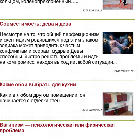
кольцом, коленопреклоненный…...
30 07 2026 3:39:12
Совместимость: дева и дева
Несмотря на то, что общий перфекционизм
и скептицизм родившихся под этим знаком
зодиака может приводить к частым
конфликтам и ссорам, мудрые Девы
способны быстро решать проблемы и идти
на компромисс, находя выход из любой ситуации...
29 07 2026 7:31:52
Какие обои выбрать для кухни
Как и в любом другом помещении, он
начинается с отделки стен...
28 07 2026 9:49:14
Baгинизм — психологическая или физическая
проблема