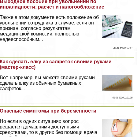
Выходное пособие при увольнении по
инвалидности: расчет и налогообложение
Также в этом документе есть положение об
увольнении сотрудника в случае, если он
признан, согласно результатам
медицинской комиссии, полностью
недееспособным...
04 08 2026 3:44:21
Как сделать елку из салфеток своими руками
(мастер-класс)
Вот, например, вы можете своими руками
сделать елку из обычных бумажных
салфеток...
03 08 2026 11:31:38
Опасные симптомы при беременности
Но если в одних ситуациях вопрос
решается домашними доступными
средствами, то в других без помощи врача