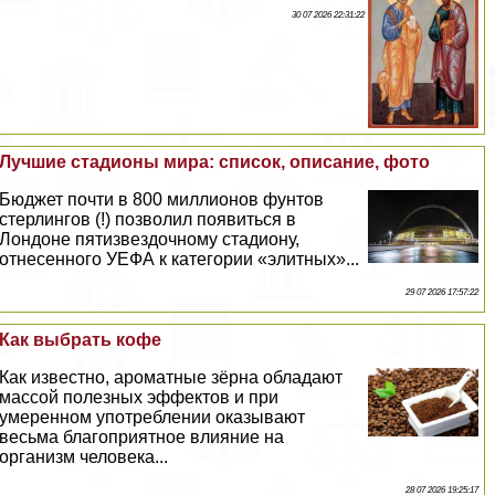
30 07 2026 22:31:22
Лучшие стадионы мира: список, описание, фото
Бюджет почти в 800 миллионов фунтов
стерлингов (!) позволил появиться в
Лондоне пятизвездочному стадиону,
отнесенного УЕФА к категории «элитных»...
29 07 2026 17:57:22
Как выбрать кофе
Как известно, ароматные зёрна обладают
массой полезных эффектов и при
умеренном употрeблении оказывают
весьма благоприятное влияние на
организм человека...
28 07 2026 19:25:17