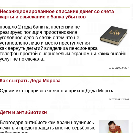
Несанкционированное списание денег со счета
карты и взыскание с банка убытков
прошло 2 года банк на претензии не
реагирует, полиция приостановила
уголовное дело в связи с тем что не
установлено лицо и место преступления
как вернуть дегьги? владелица пенсионерка
телефон простой с чернобелым экраном ни каких онлайн
услуг не поключала...
27 07 2026 13:48:17
Как сыграть Деда Мороза
Одним их сюрпризов является приход Деда Мороза...
26 07 2026 21:53:46
Дети и антибиотики
Благодаря антибиотикам врачи научились
лечить и предотвращать многие серьёзные