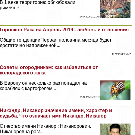
В 1 веке территорию облюбовали
римляне...
17 07 2026 17:37:45
Гороскоп Paка на Апрель 2019 - любовь и отношения
Общие тенденцииПервая половина месяца будет
достаточно напряженной...
16 07 2026 5:16:47
Советы огородникам: как избавиться от
колорадского жука
В Европу он несколько раз попадал на
кораблях с картофелем...
15 07 2026 14:22:13
Никандр, Никанор значение имени, хаpaктер и
судьба, Что означает имя Никандр, Никанор
Отчество имени Никанор : Никанорович,
Никаноровна разг...