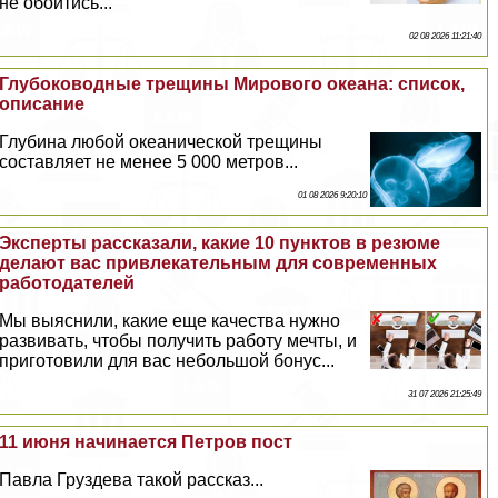
не обойтись...
02 08 2026 11:21:40
Глубоководные трещины Мирового океана: список,
описание
Глубина любой океанической трещины
составляет не менее 5 000 метров...
01 08 2026 9:20:10
Эксперты рассказали, какие 10 пунктов в резюме
делают вас привлекательным для современных
работодателей
Мы выяснили, какие еще качества нужно
развивать, чтобы получить работу мечты, и
приготовили для вас небольшой бонус...
31 07 2026 21:25:49
11 июня начинается Петров пост
Павла Груздева такой рассказ...