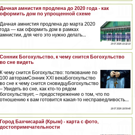
Дачная амнистия продлена до 2020 года - как
оформить дом по упрощенной схеме
Дачная амнистия продлена до марта 2020
года — как оформить дом в рамках
амнистии, для чего это нужно делать...
19 07 2026 10:32:10
Сонник Богохульство, к чему снится Богохульство
во сне видеть
К чему снится Богохульство: толкование по
100 авторамСонник XXI векаБогохульство
во сне к чему снится сновидцуБогохульство
– Увидеть во сне, как кто-то рядом
богохульствует, – предостережение о том, что по
отношению к вам готовится какая-то несправедливость...
18 07 2026 18:59:40
Город Бахчисарай (Крым) - карта с фото,
достопримечательности