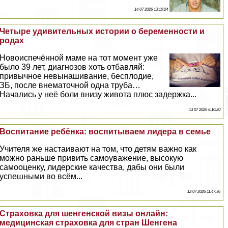
14 07 2026 13:10:24
Четыре удивительных истории о беременности и
родах
Новоиспечённой маме на тот момент уже
было 39 лет, диагнозов хоть отбавляй:
привычное невынашивание, бесплодие,
ЗБ, после внематочной одна труба…
Начались у неё боли внизу живота плюс задержка...
13 07 2026 6:10:20
Воспитание ребёнка: воспитываем лидера в семье
Учителя же настаивают на том, что детям важно как
можно раньше привить самоуважение, высокую
самооценку, лидерские качества, дабы они были
успешными во всём...
12 07 2026 11:47:36
Страховка для шенгенской визы онлайн:
медицинская страховка для стран Шенгена