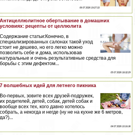
06 07 2026 19:27:33
Антицеллюлитное обертывание в домашних
условиях: рецепты от целлюлита
Содержание статьи:Конечно, в
специализированных салонах такой уход
стоит не дешево, но его легко можно
позволить себе и дома, использовав
натуральные и очень результативные средства для
борьбы с этим дефектом...
05 07 2026 18:32:29
7 волшебных идей для летнего пикника
Во-первых, зовите всех друзей-подружек,
их родителей, детей, собак, детей собак и
вообще всех тех, кого давно хотелось
собрать, а некогда и негде (ну не на кухне же 6 метров,
да?)...
04 07 2026 10:16:36