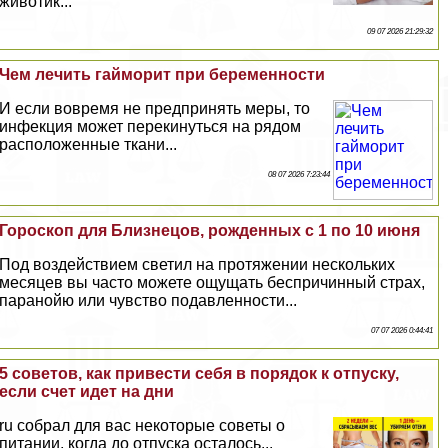
животик...
09 07 2026 21:29:32
Чем лечить гайморит при беременности
И если вовремя не предпринять меры, то
инфекция может перекинуться на рядом
расположенные ткани...
08 07 2026 7:23:44
Гороскоп для Близнецов, рожденных с 1 по 10 июня
Под воздействием светил на протяжении нескольких
месяцев вы часто можете ощущать беспричинный страх,
паранойю или чувство подавленности...
07 07 2026 0:44:41
5 советов, как привести себя в порядок к отпуску,
если счет идет на дни
ru собрал для вас некоторые советы о
питании, когда до отпуска осталось...