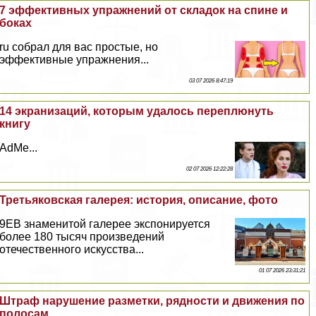
7 эффективных упражнений от складок на спине и
боках
ru собрал для вас простые, но
эффективные упражнения...
03 07 2026 8:47:19
14 экранизаций, которым удалось переплюнуть
книгу
AdMe...
02 07 2026 12:22:28
Третьяковская галерея: история, описание, фото
9EВ знаменитой галерее экспонируется
более 180 тысяч произведений
отечественного искусства...
01 07 2026 23:31:21
Штраф нарушение разметки, рядности и движения по
полосам