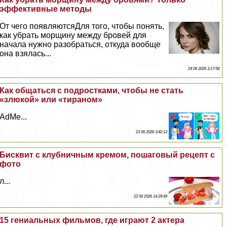
эффективные методы
От чего появляютсяДля того, чтобы понять,
как убрать морщину между бровей для
начала нужно разобраться, откуда вообще
она взялась...
24 06 2026 3:17:58
Как общаться с подростками, чтобы не стать
«злюкой» или «тираном»
AdMe...
23 06 2026 3:42:13
Бисквит с клубничным кремом, пошаговый рецепт с
фото
л...
22 06 2026 14:39:49
15 гениальных фильмов, где играют 2 актера