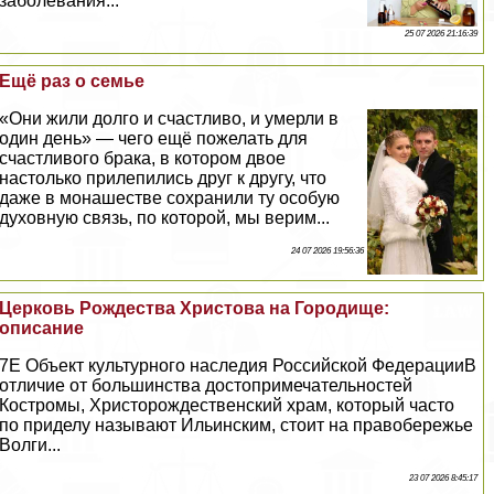
заболевания...
25 07 2026 21:16:39
Ещё раз о семье
«Они жили долго и счастливо, и умерли в
один день» — чего ещё пожелать для
счастливого бpaка, в котором двое
настолько прилепились друг к другу, что
даже в монашестве сохранили ту особую
духовную связь, по которой, мы верим...
24 07 2026 19:56:36
Церковь Рождества Христова на Городище:
описание
7E Объект культурного наследия Российской ФедерацииВ
отличие от большинства достопримечательностей
Костромы, Христорождественский храм, который часто
по приделу называют Ильинским, стоит на правобережье
Волги...
23 07 2026 8:45:17