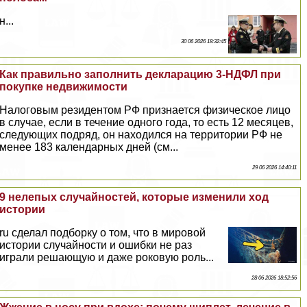
н...
30 06 2026 18:32:45
Как правильно заполнить декларацию 3-НДФЛ при
покупке недвижимости
Налоговым резидентом РФ признается физическое лицо
в случае, если в течение одного года, то есть 12 месяцев,
следующих подряд, он находился на территории РФ не
менее 183 календарных дней (см...
29 06 2026 14:40:11
9 нелепых случайностей, которые изменили ход
истории
ru сделал подборку о том, что в мировой
истории случайности и ошибки не раз
играли решающую и даже роковую роль...
28 06 2026 18:52:56