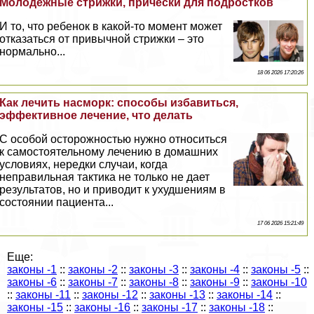
Молодежные стрижки, прически для подростков
И то, что ребенок в какой-то момент может
отказаться от привычной стрижки – это
нормально...
18 06 2026 17:20:26
Как лечить насморк: способы избавиться,
эффективное лечение, что делать
С особой осторожностью нужно относиться
к самостоятельному лечению в домашних
условиях, нередки случаи, когда
неправильная тактика не только не дает
результатов, но и приводит к ухудшениям в
состоянии пациента...
17 06 2026 15:21:49
Еще:
законы -1
::
законы -2
::
законы -3
::
законы -4
::
законы -5
::
законы -6
::
законы -7
::
законы -8
::
законы -9
::
законы -10
::
законы -11
::
законы -12
::
законы -13
::
законы -14
::
законы -15
::
законы -16
::
законы -17
::
законы -18
::