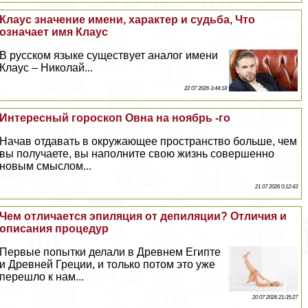
Клаус значение имени, хаpaктер и судьба, Что
означает имя Клаус
В русском языке существует аналог имени
Клаус – Николай...
22 07 2026 3:44:18
Интересный гороскоп Овна на ноябрь -го
Начав отдавать в окружающее прострaнcтво больше, чем
вы получаете, вы наполните свою жизнь совершенно
новым смыслом...
21 07 2026 0:12:43
Чем отличается эпиляция от депиляции? Отличия и
описания процедур
Первые попытки делали в Древнем Египте
и Древней Греции, и только потом это уже
перешло к нам...
20 07 2026 21:35:27