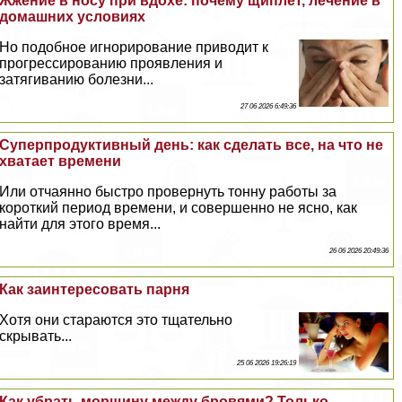
Жжение в носу при вдохе: почему щиплет, лечение в
домашних условиях
Но подобное игнорирование приводит к
прогрессированию проявления и
затягиванию болезни...
27 06 2026 6:49:36
Суперпродуктивный день: как сделать все, на что не
хватает времени
Или отчаянно быстро провернуть тонну работы за
короткий период времени, и совершенно не ясно, как
найти для этого время...
26 06 2026 20:49:36
Как заинтересовать парня
Хотя они стараются это тщательно
скрывать...
25 06 2026 19:26:19
Как убрать морщину между бровями? Только