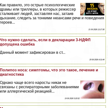
Как правило, это острые психологические
драмы или триллеры, в которых режиссер
сталкивает людей, заставляя нас, затаив
дыхание, следить за тонкими нюансами речи и поведения
героев...
21 06 2026 13:17:30
Что нужно сделать, если в декларации 3-НДФЛ
допущена ошибка
Данный момент зафиксирован в ст...
20 06 2026 4:31:44
Полипоз носа: симптомы, что это такое, лечение и
диагностика
Однако чаще всего наросты никак не
связаны с респираторными заболеваниями
или аллергической реакцией...
19 06 2026 5:20:52