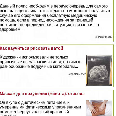
Данный полис необходим в первую очередь для самого
выезжающего лица, так как дает возможность получить в
случае его оформления бесплатную медицинскую
помощь, если в период нахождения за границей
возникнет непредвиденная ситуация, связанная со
здоровьем...
11 07 2026 12:54:24
Как научиться рисовать ватой
Художники использовали не только
привычные всем краски и кисти, но самые
разнообразные подручные материалы...
10 07 2026 14:37:37
Массаж для похудения (живота): отзывы
Он вкупе с диетическим питанием, и
умеренными физическими упражнениями
поможет вернуть плоский красивый