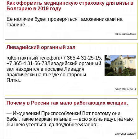
Как оформить медицинскую страховку для визы в
Болгарию в 2019 году
Ее наличие будет проверяться таможенниками на
границе...
01 08 2026 11:55:15
Ливадийский органный зал
ruКонтактный телефон:+7 365-4 31-25-15,
+7 365-4 31-56-78​Ливадийский органный
зал находится в поселке Ливадия
пpaктически на въезде со стороны
Ялты...
30 07 2026 14:20:19
Почему в России так мало работающих женщин,
— Иждивенки! Приспособленки! Вот поэтому они,
бабы, такие меркантильные — всю жизнь ищут, на чью
бы шею усесться, да поудобнее&raquo;...
28 07 2026 22:52:26