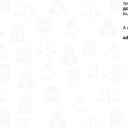
тр
д
вы
А 
a