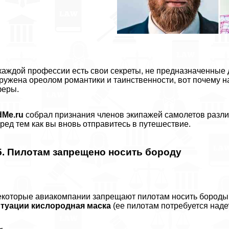
каждой профессии есть свои секреты, не предназначенные
ружена ореолом романтики и таинственности, вот почему на
феры.
dMe.ru
собрал признания члeнов экипажей самолетов разли
ред тем как вы вновь отправитесь в путешествие.
5. Пилотам запрещено носить бороду
которые авиакомпании запрещают пилотам носить бороды. 
итуации кислородная маска
(ее пилотам потребуется надет