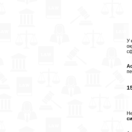
У 
ок
с
A
пе
1
Не
с