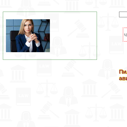
Пи
ав