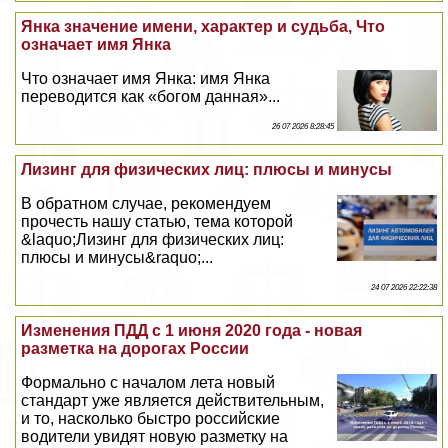
Янка значение имени, хаpaктер и судьба, Что
означает имя Янка
Что означает имя Янка: имя Янка
переводится как «богом данная»...
26 07 2026 8:28:45
Лизинг для физических лиц: плюсы и минусы
В обратном случае, рекомендуем
прочесть нашу статью, тема которой
&laquo;Лизинг для физических лиц:
плюсы и минусы&raquo;...
24 07 2026 22:22:38
Изменения ПДД с 1 июня 2020 года - новая
разметка на дорогах России
Формально с началом лета новый
стандарт уже является действительным,
и то, насколько быстро российские
водители увидят новую разметку на