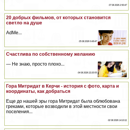
07 08 2026 2:50:47
20 добрых фильмов, от которых становится
светло на душе
AdMe...
05 08 2026 9:49:47
Счастлива по собственному желанию
— Не знаю, просто плохо...
04 08 2026 22:20:55
Гора Митридат в Керчи - история с фото, карта и
координаты, как добраться
Еще до нашей эры гора Митридат была облюбована
греками, которые возводили в этой местности свои
поселения...
02 08 2026 14:10:11