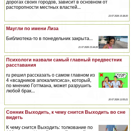
дорогах своих городов, зависит в основном от
расторопности местных властей...
23 07 2026 15:38:20
Маугли по имени Лиза
Библиотека-то в понедельник закрыта...
21 07 2026 15:34:28
Психологи назвали самый главный предвестник
расставания
ru решил рассказать о самом главном из
4 «всадников апокалипсиса», который,
по мнению Готтмана, может разрушить
любой бpaк...
20 07 2026 13:55:21
Сонник Выходить, к чему снится Выходить во сне
видеть
К чему снится Выходить: толкование по