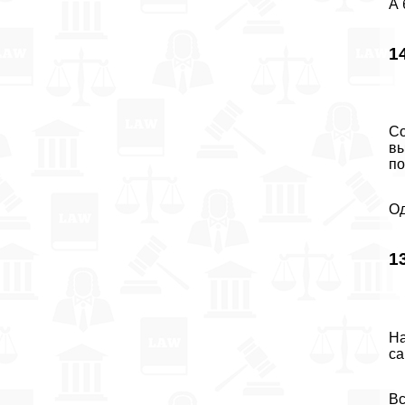
А 
1
Со
вы
по
Од
1
На
са
Вс