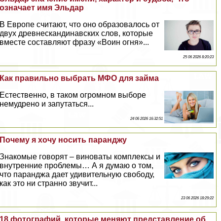
означает имя Эльдар
В Европе считают, что оно образовалось от
двух древнескандинавских слов, которые
вместе составляют фразу «Воин огня»...
25 06 2026 8:20:23
Как правильно выбрать МФО для займа
Естественно, в таком огромном выборе
немудрено и запутаться...
24 06 2026 16:32:51
Почему я хочу носить паранджу
Знакомые говорят – виноваты комплексы и
внутренние проблемы… А я думаю о том,
что паранджа дает удивительную свободу,
как это ни странно звучит...
23 06 2026 18:29:22
18 фотографий, которые меняют представление об