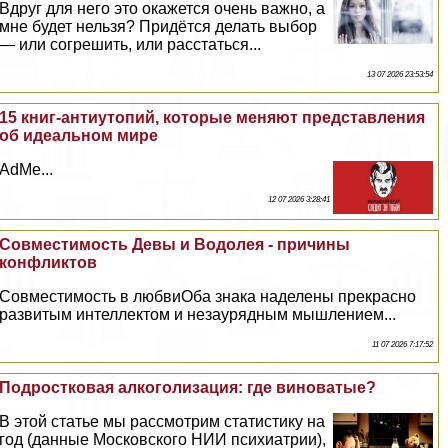
Вдруг для него это окажется очень важно, а
мне будет нельзя? Придётся делать выбор
— или согрешить, или расстаться...
13 07 2026 23:53:54
15 книг-антиутопий, которые меняют представления
об идеальном мире
AdMe...
12 07 2026 3:28:41
Совместимость Девы и Водолея - причины
конфликтов
Совместимость в любвиОба знака наделены прекрасно
развитым интеллектом и незаурядным мышлением...
11 07 2026 7:17:52
Подростковая алкоголизация: где виноватые?
В этой статье мы рассмотрим статистику на
год (данные Московского НИИ психиатрии),