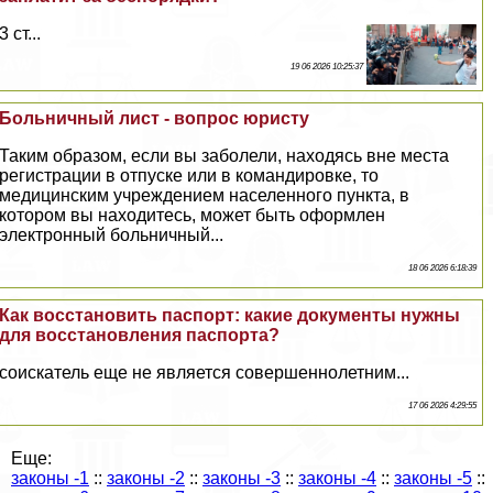
3 ст...
19 06 2026 10:25:37
Больничный лист - вопрос юристу
Таким образом, если вы заболели, находясь вне места
регистрации в отпуске или в комaндировке, то
медицинским учреждением населенного пункта, в
котором вы находитесь, может быть оформлен
электронный больничный...
18 06 2026 6:18:39
Как восстановить паспорт: какие документы нужны
для восстановления паспорта?
соискатель еще не является совершеннолетним...
17 06 2026 4:29:55
Еще:
законы -1
::
законы -2
::
законы -3
::
законы -4
::
законы -5
::