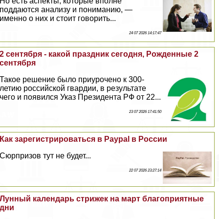
Но есть аспекты, которые вполне
поддаются анализу и пониманию, —
именно о них и стоит говорить...
24 07 2026 14:17:47
2 сентября - какой праздник сегодня, Рожденные 2
сентября
Такое решение было приурочено к 300-
летию российской гвардии, в результате
чего и появился Указ Президента РФ от 22...
23 07 2026 17:41:50
Как зарегистрироваться в Paypal в России
Сюрпризов тут не будет...
22 07 2026 23:27:14
Лунный календарь стрижек на март благоприятные
дни