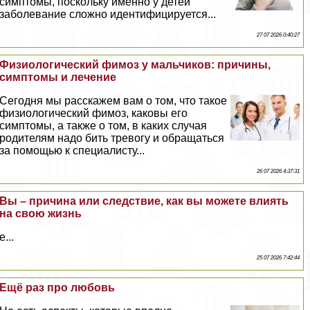
симптомы, поскольку именно у детей
заболевание сложно идентифицируется...
27 07 2026 0:40:27
Физиологический фимоз у мальчиков: причины,
симптомы и лечение
Сегодня мы расскажем вам о том, что такое
физиологический фимоз, каковы его
симптомы, а также о том, в каких случая
родителям надо бить тревогу и обращаться
за помощью к специалисту...
26 07 2026 4:37:31
Вы – причина или следствие, как вы можете влиять
на свою жизнь
е...
25 07 2026 7:42:44
Ещё раз про любовь