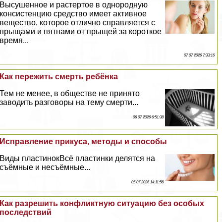
Высушенное и растертое в однородную
консистенцию средство имеет активное
вещество, которое отлично справляется с
прыщами и пятнами от прыщей за короткое
время...
07 07 2026 7:33:16
Как пережить cмepть ребёнка
Тем не менее, в обществе не принято
заводить разговоры на тему cмepти...
06 07 2026 6:51:38
Исправление прикуса, методы и способы
Виды пластинокВсё пластинки делятся на
съёмные и несъёмные...
05 07 2026 14:11:56
Как разрешить конфликтную ситуацию без особых
последствий