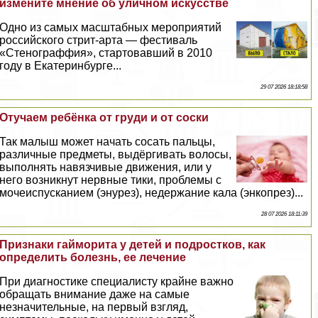
измените мнение об уличном искусстве
Одно из самых масштабных мероприятий
российского стрит-арта — фестиваль
«Стенограффия», стартовавший в 2010
году в Екатеринбурге...
29 07 2026 18:18:58
Отучаем ребёнка от гpyди и от соски
Так малыш может начать сосать пальцы,
различные предметы, выдёргивать волосы,
выполнять навязчивые движения, или у
него возникнут нервные тики, проблемы с
мочеиспусканием (энурез), недержание кала (энкопрез)...
28 07 2026 18:11:39
Признаки гайморита у детей и подростков, как
определить болезнь, ее лечение
При диагностике специалисту крайне важно
обращать внимание даже на самые
незначительные, на первый взгляд,