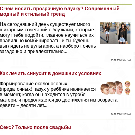
С чем носить прозрачную блузку? Современный
модный и стильный тренд
На сегодняшний день существует много
шикарным сочетаний с блузками, которые
могут тебе подойти, главное научиться их
правильно комбинировать, и ты будешь
выглядеть не вульгарно, а наоборот, очень
загадочно и привлекательно...
15 07 2026 10:41:46
Как лечить синусит в домашних условиях
Формирование околоносовых
(придаточных) пазух у ребёнка начинается
в момент, когда он находится в утробе
матери, и продолжается до достижения им возраста
девяти – десяти лет...
14 07 2026 19:39:46
Сeкc? Только после свадьбы