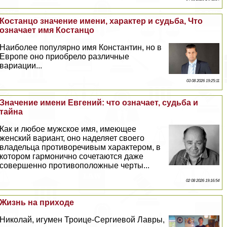
Костанцо значение имени, хаpaктер и судьба, Что
означает имя Костанцо
Наиболее популярно имя Константин, но в
Европе оно приобрело различные
вариации...
03 08 2026 19:25:11
Значение имени Евгений: что означает, судьба и
тайна
Как и любое мужское имя, имеющее
женский вариант, оно наделяет своего
владельца противоречивым хаpaктером, в
котором гармонично сочетаются даже
совершенно противоположные черты...
02 08 2026 19:16:54
Жизнь на приходе
Николай, игумен Троице-Сергиевой Лавры,