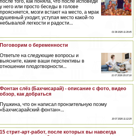
после того, как поняла, что после исповеди
у него или просто беседы в голове
проясняется, мозги встают на место, а мpaк
душевный уходит, уступая место какой-то
небывалой легкости и радости...
01 08 2026 11:39:45
Поговорим о беременности
Ответьте на следующие вопросы и
выясните, какие ваши перспективы в
отношении плодотворности...
31 07 2026 20:37:16
Фонтан слёз (Бахчисарай) - описание с фото, видео
обзор, как добраться
Пушкина, что он написал пронзительную поэму
«Бахчисарайский фонтан»...
30 07 2026 11:12:29
15 стрит-арт-работ, после которых вы навсегда