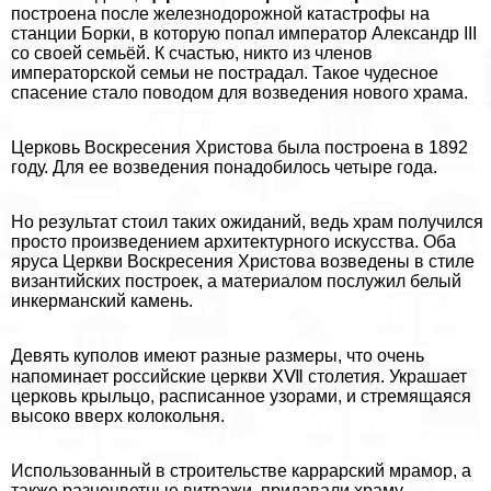
построена после железнодорожной катастрофы на
станции Борки, в которую попал император Александр III
со своей семьёй. К счастью, никто из члeнов
императорской семьи не пострадал. Такое чудесное
спасение стало поводом для возведения нового храма.
Церковь Воскресения Христова была построена в 1892
году. Для ее возведения понадобилось четыре года.
Но результат стоил таких ожиданий, ведь храм получился
просто произведением архитектурного искусства. Оба
яруса Церкви Воскресения Христова возведены в стиле
византийских построек, а материалом послужил белый
инкерманский камень.
Девять куполов имеют разные размеры, что очень
напоминает российские церкви ⅩⅦ столетия. Украшает
церковь крыльцо, расписанное узорами, и стремящаяся
высоко вверх колокольня.
Использованный в строительстве каррарский мрамор, а
также разноцветные витражи, придавали храму