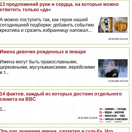
13 предложений руки и сердца, на которые можно
ответить только «да»
А можно поступить так, как герои нашей
сегодняшней подборки: добавить событию
креатива и сразить избранницу наповал...
28 06 2026 23:11:44
Имена девочек рожденных в январе
Имена могут быть православными,
церковными, мусульманскими, еврейскими
и т...
27 06 2026 19:37:44
14 фактов, каждый из которых достоин отдельного
сюжета на BBC
1...
26 06 2026 10:34:36
Эльдар значение имени, хаpaктер и судьба, Что