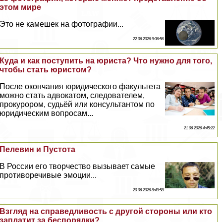
этом мире
Это не камешек на фотографии...
22 06 2026 9:36:56
Куда и как поступить на юриста? Что нужно для того,
чтобы стать юристом?
После окончания юридического факультета
можно стать адвокатом, следователем,
прокурором, судьёй или консультантом по
юридическим вопросам...
21 06 2026 4:45:22
Пелевин и Пустота
В России его творчество вызывает самые
противоречивые эмоции...
20 06 2026 8:49:58
Взгляд на справедливость с другой стороны или кто
заплатит за беспорядки?