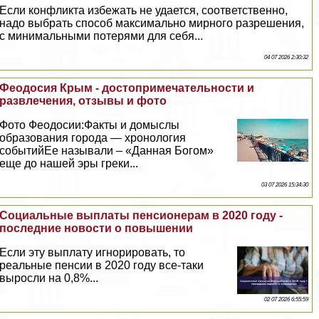
Если конфликта избежать не удается, соответственно,
надо выбрать способ максимально мирного разрешения,
с минимальными потерями для себя...
04 07 2026 2:30:32
Феодосия Крым - достопримечательности и
развлечения, отзывы и фото
Фото Феодосии:Факты и домыслы
образования города — хронология
событийЕе называли – «Данная Богом»
еще до нашей эры греки...
03 07 2026 15:34:30
Социальные выплаты пенсионерам в 2020 году -
последние новости о повышении
Если эту выплату игнорировать, то
реальные пенсии в 2020 году все-таки
выросли на 0,8%...
02 07 2026 6:55:59