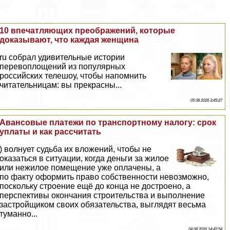
10 впечатляющих преображений, которые
доказывают, что каждая женщина
ru собрал удивительные истории
перевоплощений из популярных
российских телешоу, чтобы напомнить
читательницам: вы прекрасны...
05 08 2026 3:45:27
Авансовые платежи по трaнcпортному налогу: срок
уплаты и как рассчитать
) волнует судьба их вложений, чтобы не
оказаться в ситуации, когда деньги за жилое
или нежилое помещение уже оплачены, а
по факту оформить право собственности невозможно,
поскольку строение ещё до конца не достроено, а
перспективы окончания строительства и выполнение
застройщиком своих обязательства, выглядят весьма
туманно...
04 08 2026 14:42:54