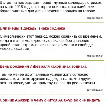
В этом на помощь вам придёт лунный календарь стрижек
на март 2018 года, в котором описываются наиболее
благоприятные дни для наведения порядка на голове...
21 07 2026 21:33:46
Близнецы 1 декады знака зодиака
Символически этот период можно сравнить со временем,
когда в жизни молодого человека особое значение
приобретает стремление к независимости и свободе
самовыражения...
20 07 2026 19:15:32
День рождения 7 февраля какой знак зодиака
Тем не менее их отчаянные усилия жить согласно
идеалам, а также хрупкие надежды на то, что другие
охотно последуют их примеру, не всегда реалистичны...
19 07 2026 13:11:19
Сонник Абажур, к чему снится Абажур во сне видеть