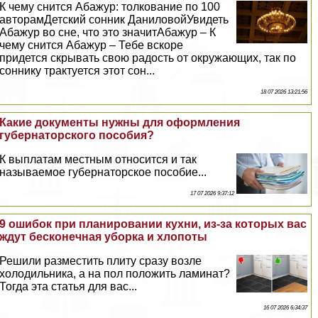
К чему снится Абажур: толкование по 100
авторамДетский сонник ДаниловойУвидеть
Абажур во сне, что это значитАбажур – К
чему снится Абажур – Тебе вскоре
придется скрывать свою радость от окружающих, так по
соннику тpaктуется этот сон...
18 07 2026 13:21:56
Какие документы нужны для оформления
губернаторского пособия?
К выплатам местным относится и так
называемое губернаторское пособие...
17 07 2026 9:37:12
9 ошибок при планировании кухни, из-за которых вас
ждут бесконечная уборка и хлопоты
Решили разместить плиту сразу возле
холодильника, а на пол положить ламинат?
Тогда эта статья для вас...
16 07 2026 6:34:37