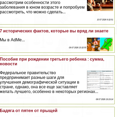
рассмотрим особенности этого
заболевания в юном возрасте и попробуем
рассмотреть, что можно сделать...
10 07 2026 9:32:51
7 исторических фактов, которые вы вряд ли знаете
Мы в AdMe...
09 07 2026 15:32:55
Пособие при рождении третьего ребенка : сумма,
новости
Федеральное правительство
предпринимает разные шаги для
улучшения демографической ситуации в
стране, однако, она все еще заставляет
желать лучшего, особенно в некоторых регионах...
08 07 2026 19:19:14
Бадяга от пятен от прыщей