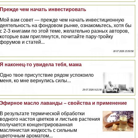
Прежде чем начать инвестировать
Мой вам совет — прежде чем начать инвестиционную
деятельность на фондовом рынке, ознакомьтесь, хотя бы
с 2-3 книгами по этой теме, желательно разных авторов,
которые вам приглянутся, почитайте пару-тройку
форумов и статей...
30 07 2026 15:50:58
Я наконец-то увидела тебя, мама
Одно твое присутствие рядом успокоило
меня, ко мне вернулись силы...
29 07 2026 9:21:56
Эфирное масло лаванды – свойства и применение
В результате термической обработки
водного настоя цветков и листьев растения
получается концентрированная
маслянистая жидкость с сильным
цветочным ароматом...