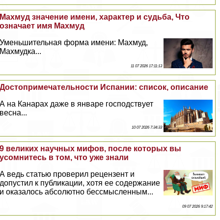
Махмуд значение имени, хаpaктер и судьба, Что
означает имя Махмуд
Уменьшительная форма имени: Махмуд,
Махмудка...
11 07 2026 17:11:13
Достопримечательности Испании: список, описание
А на Канарах даже в январе господствует
весна...
10 07 2026 7:34:33
9 великих научных мифов, после которых вы
усомнитесь в том, что уже знали
А ведь статью проверил рецензент и
допустил к публикации, хотя ее содержание
и оказалось абсолютно бессмысленным...
09 07 2026 9:17:42