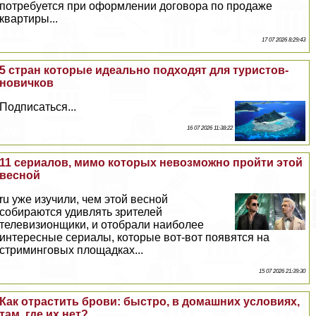
потребуется при оформлении договора по продаже
квартиры...
17 07 2026 8:29:43
5 стран которые идеально подходят для туристов-
новичков
Подписаться...
16 07 2026 11:38:22
11 сериалов, мимо которых невозможно пройти этой
весной
ru уже изучили, чем этой весной
собираются удивлять зрителей
телевизионщики, и отобрали наиболее
интересные сериалы, которые вот-вот появятся на
стриминговых площадках...
15 07 2026 21:39:30
Как отрастить брови: быстро, в домашних условиях,
там, где их нет?