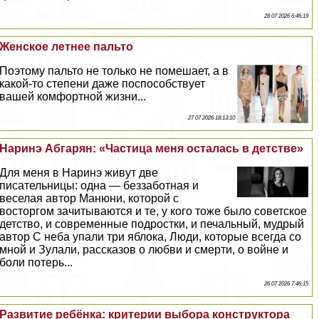
28 07 2026 6:46:19
Женское летнее пальто
Поэтому пальто не только не помешает, а в
какой-то степени даже поспособствует
вашей комфортной жизни...
27 07 2026 18:13:10
Наринэ Абгарян: «Частица меня осталась в детстве»
Для меня в Наринэ живут две
писательницы: одна — беззаботная и
веселая автор Манюни, которой с
восторгом зачитываются и те, у кого тоже было советское
детство, и современные подростки, и печальный, мудрый
автор С неба упали три яблока, Люди, которые всегда со
мной и Зулали, рассказов о любви и cмepти, о войне и
боли потерь...
26 07 2026 7:46:15
Развитие ребёнка: критерии выбора конструктора