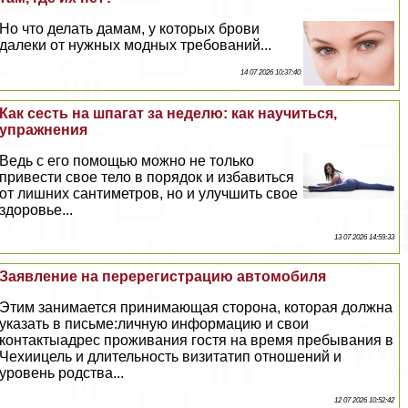
Но что делать дамам, у которых брови
далеки от нужных модных требований...
14 07 2026 10:37:40
Как сесть на шпагат за неделю: как научиться,
упражнения
Ведь с его помощью можно не только
привести свое тело в порядок и избавиться
от лишних сантиметров, но и улучшить свое
здоровье...
13 07 2026 14:59:33
Заявление на перерегистрацию автомобиля
Этим занимается принимающая сторона, которая должна
указать в письме:личную информацию и свои
контактыадрес проживания гостя на время пребывания в
Чехиицель и длительность визитатип отношений и
уровень родства...
12 07 2026 10:52:42