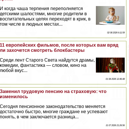
И когда чаша терпения переполняется
детскими шалостями, многие родители в
воспитательных целях переходят в крик, в
том числе в людных местах...
02 08 2026 6:11:59
11 европейских фильмов, после которых вам вряд
ли захочется смотреть блокбастеры
Среди лент Старого Света найдутся драмы,
комедии, фантастика — словом, кино на
любой вкус...
01 08 2026 12:46:48
Заменил трудовую пенсию на страховую: что
изменилось
Сегодня пенсионное законодательство меняется
достаточно быстро, многие граждане не успевают
понять, в чем заключается разница...
31 07 2026 21:26:56