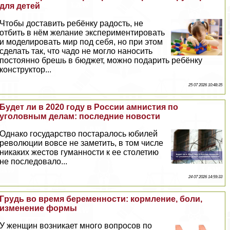
для детей
Чтобы доставить ребёнку радость, не
отбить в нём желание экспериментировать
и моделировать мир под себя, но при этом
сделать так, что чадо не могло наносить
постоянно брешь в бюджет, можно подарить ребёнку
конструктор...
25 07 2026 10:48:35
Будет ли в 2020 году в России амнистия по
уголовным делам: последние новости
Однако государство постаралось юбилей
революции вовсе не заметить, в том числе
никаких жестов гуманности к ее столетию
не последовало...
24 07 2026 14:59:33
Гpyдь во время беременности: кормление, боли,
изменение формы
У женщин возникает много вопросов по