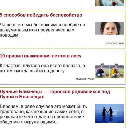
5 способов победить беспокойство
Чаще всего мы беспокоимся вообще по
выдуманным или преувеличенным
поводам...
24 06 2026 23:19:11
10 правил выживания летом в лесу
К счастью, плутала она всего полчаса, а
потом смогла выйти на дорогу...
23 06 2026 17:30:48
Лунные Близнецы — гороскоп родившихся под
Луной в Близнецах
Впрочем, в ряде случаев это может быть
тpaктовано, как незнание самих себя, в
результате чего отдается предпочтение
общению с окружающими...