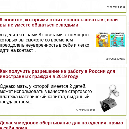
06 07 2026 1:57:55
8 советов, которыми стоит воспользоваться, если
вы не умеете общаться с людьми
ru делится с вами 8 советами, с помощью
которых вы сможете со временем
преодолеть неуверенность в себе и легко
идти на контакт...
05 07 2026 20:41:51
Как получить разрешение на работу в России для
иностранных граждан в 2019 году
Однако мать, у которой имеется 2 детей,
может использовать в качестве стартового
платежа материнский капитал, выданный
государством...
04 07 2026 19:17:37
Делаем медовое обертывание для похудения, прямо
у себя дома