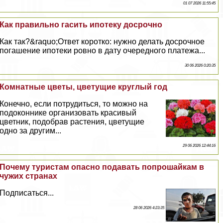
01 07 2026 11:55:45
Как правильно гасить ипотеку досрочно
Как так?&raquo;Ответ коротко: нужно делать досрочное
погашение ипотеки ровно в дату очередного платежа...
30 06 2026 0:20:35
Комнатные цветы, цветущие круглый год
Конечно, если потрудиться, то можно на
подоконнике организовать красивый
цветник, подобрав растения, цветущие
одно за другим...
29 06 2026 12:44:16
Почему туристам опасно подавать попрошайкам в
чужих странах
Подписаться...
28 06 2026 4:23:35