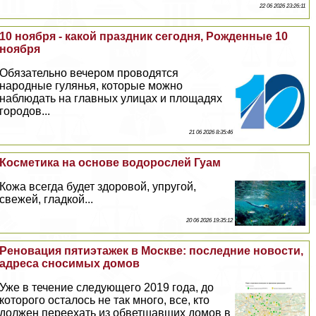
22 06 2026 23:26:11
10 ноября - какой праздник сегодня, Рожденные 10
ноября
Обязательно вечером проводятся
народные гулянья, которые можно
наблюдать на главных улицах и площадях
городов...
21 06 2026 8:35:46
Косметика на основе водорослей Гуам
Кожа всегда будет здоровой, упругой,
свежей, гладкой...
20 06 2026 19:35:12
Реновация пятиэтажек в Москве: последние новости,
адреса сносимых домов
Уже в течение следующего 2019 года, до
которого осталось не так много, все, кто
должен переехать из обветшавших домов в