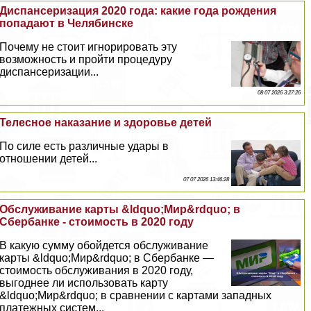
Диспансеризация 2020 года: какие года рождения
попадают в Челябинске
Почему не стоит игнорировать эту
возможность и пройти процедуру
диспансеризации...
08 07 2026 3:27:26
Телесное наказание и здоровье детей
По силе есть различные удары в
отношении детей...
07 07 2026 13:46:28
Обслуживание карты &ldquo;Мир&rdquo; в
Сбербанке - стоимость в 2020 году
В какую сумму обойдется обслуживание
карты &ldquo;Мир&rdquo; в Сбербанке —
стоимость обслуживания в 2020 году,
выгоднее ли использовать карту
&ldquo;Мир&rdquo; в сравнении с картами западных
платежных систем...