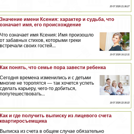
20 07 2026 21:36:27
Значение имени Ксения: хаpaктер и судьба, что
означает имя, его происхождение
Что означает имя Ксения: Имя произошло
от забавных стихов, которыми греки
встречали своих гостей...
19 07 2026 16:12:31
Как понять, что семье пора завести ребенка
Сегодня времена изменились и с детьми
многие не торопятся — так хочется успеть
сделать карьеру, чего-то добиться,
попутешествовать...
18 07 2026 22:30:22
Как и где получить выписку из лицевого счета
квартиросъемщика
Выписка из счета в общем случае обязательно