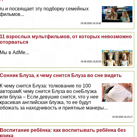
ru и посвящает эту подборку семейных
фильмов...
05 08 2026 14:19:42
11 взрослых мультфильмов, от которых невозможно
оторваться
Мы в AdMe...
04 08 2026 19:20:20
Сонник Блуза, к чему снится Блуза во сне видеть
К чему снится Блуза: толкование по 100
авторамК чему снится Блуза во снеБлузка
или блуза – Если дeвyшке снится, что у нее
красивая английская блузка, то ее будут
обожать за находчивость и приятные манеры...
03 08 2026 16:15:17
Воспитание ребёнка: как воспитывать ребёнка без
крика