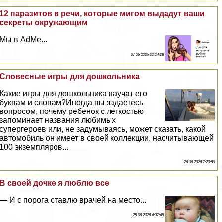
12 паразитов в речи, которые мигом выдадут ваши
секреты окружающим
Мы в AdMe...
27 06 2026 22:24:28
Словесные игры для дошкольника
Какие игры для дошкольника научат его
буквам и словам?Иногда вы задаетесь
вопросом, почему ребенок с легкостью
запоминает названия любимых
супергероев или, не задумываясь, может сказать, какой
автомобиль он имеет в своей коллекции, насчитывающей
100 экземпляров...
26 06 2026 7:20:50
В своей дочке я люблю все
— И с порога ставлю врачей на место...
25 06 2026 4:37:45