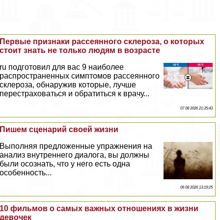
Первые признаки рассеянного склероза, о которых
стоит знать не только людям в возрасте
ru подготовил для вас 9 наиболее
распространенных симптомов рассеянного
склероза, обнаружив которые, лучше
перестраховаться и обратиться к врачу...
07 08 2026 21:35:43
Пишем сценарий своей жизни
Выполняя предложенные упражнения на
анализ внутреннего диалога, вы должны
были осознать, что у него есть одна
особенность...
06 08 2026 13:19:25
10 фильмов о самых важных отношениях в жизни
девочек