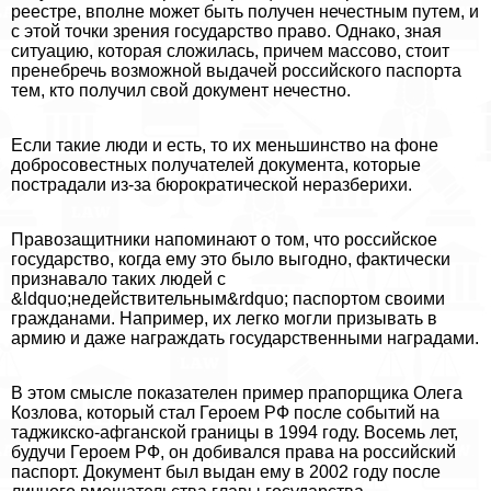
реестре, вполне может быть получен нечестным путем, и
с этой точки зрения государство право. Однако, зная
ситуацию, которая сложилась, причем массово, стоит
пренебречь возможной выдачей российского паспорта
тем, кто получил свой документ нечестно.
Если такие люди и есть, то их меньшинство на фоне
добросовестных получателей документа, которые
пострадали из-за бюрократической неразберихи.
Правозащитники напоминают о том, что российское
государство, когда ему это было выгодно, фактически
признавало таких людей с
&ldquo;недействительным&rdquo; паспортом своими
гражданами. Например, их легко могли призывать в
армию и даже награждать государственными наградами.
В этом смысле показателен пример прапорщика Олега
Козлова, который стал Героем РФ после событий на
таджикско-афганской границы в 1994 году. Восемь лет,
будучи Героем РФ, он добивался права на российский
паспорт. Документ был выдан ему в 2002 году после