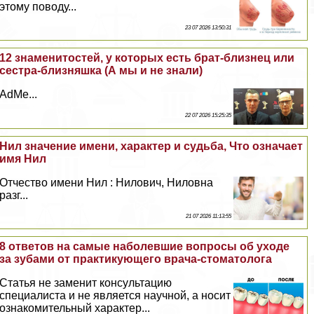
этому поводу...
23 07 2026 13:50:31
12 знаменитостей, у которых есть брат-близнец или
сестра-близняшка (А мы и не знали)
AdMe...
22 07 2026 15:25:35
Нил значение имени, хаpaктер и судьба, Что означает
имя Нил
Отчество имени Нил : Нилович, Ниловна
разг...
21 07 2026 11:13:55
8 ответов на самые наболевшие вопросы об уходе
за зубами от пpaктикующего врача-стоматолога
Статья не заменит консультацию
специалиста и не является научной, а носит
ознакомительный хаpaктер...