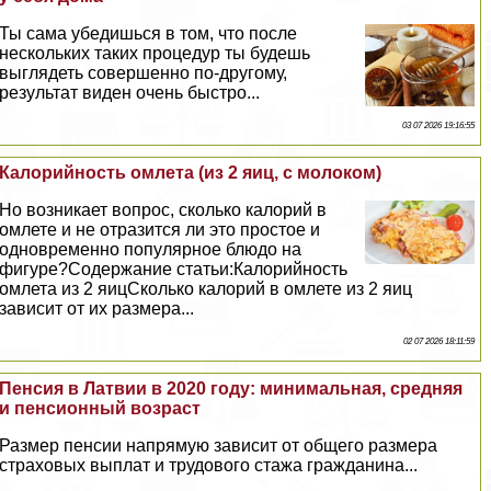
Ты сама убедишься в том, что после
нескольких таких процедур ты будешь
выглядеть совершенно по-другому,
результат виден очень быстро...
03 07 2026 19:16:55
Калорийность омлета (из 2 яиц, с молоком)
Но возникает вопрос, сколько калорий в
омлете и не отразится ли это простое и
одновременно популярное блюдо на
фигуре?Содержание статьи:Калорийность
омлета из 2 яицСколько калорий в омлете из 2 яиц
зависит от их размера...
02 07 2026 18:11:59
Пенсия в Латвии в 2020 году: минимальная, средняя
и пенсионный возраст
Размер пенсии напрямую зависит от общего размера
страховых выплат и трудового стажа гражданина...