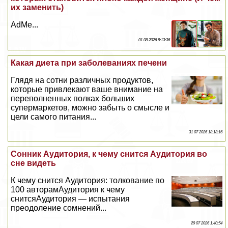
их заменить)
AdMe...
01 08 2026 8:13:36
Какая диета при заболеваниях печени
Глядя на сотни различных продуктов,
которые привлекают ваше внимание на
переполненных полках больших
супермаркетов, можно забыть о смысле и
цели самого питания...
31 07 2026 18:18:16
Сонник Аудитория, к чему снится Аудитория во
сне видеть
К чему снится Аудитория: толкование по
100 авторамАудитория к чему
снитсяАудитория — испытания
преодоление сомнений...
29 07 2026 1:40:54