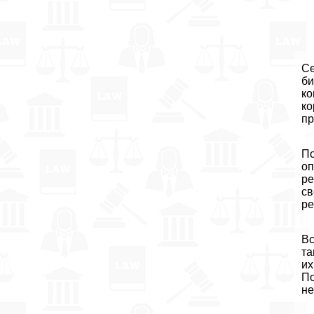
Се
би
ко
ко
пр
По
оп
ре
св
ре
Вс
та
их
По
не