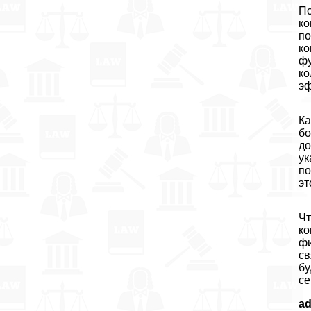
По
ко
по
ко
фу
ко
эф
Ка
бо
до
ук
по
эт
Чт
ко
фи
св
бу
се
a