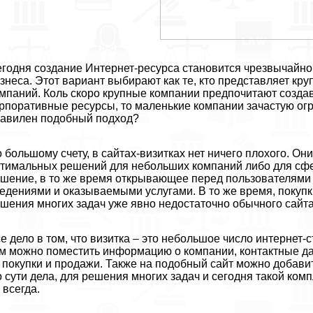
годня создание Интернет-ресурса становится чрезвычайно
знеса. Этот вариант выбирают как те, кто представляет кр
мпаний. Коль скоро крупные компании предпочитают созда
рпоративные ресурсы, то маленькие компании зачастую ог
авилен подобный подход?
 большому счету, в сайтах-визитках нет ничего плохого. Он
тимальных решений для небольших компаний либо для сфер
шение, в то же время открывающее перед пользователями
едениями и оказываемыми услугами. В то же время, покупк
шения многих задач уже явно недостаточно обычного сайта
е дело в том, что визитка – это небольшое число интернет-с
м можно поместить информацию о компании, контактные дан
 покупки и продажи. Также на подобный сайт можно добави
 сути дела, для решения многих задач и сегодня такой ком
 всегда.