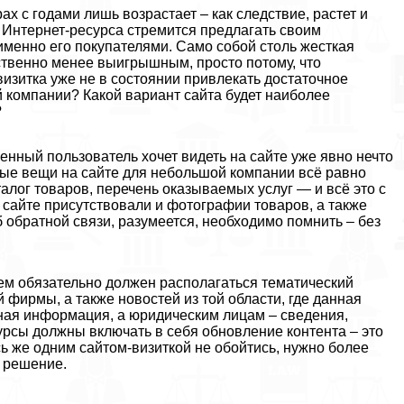
х с годами лишь возрастает – как следствие, растет и
 Интернет-ресурса стремится предлагать своим
именно его покупателями. Само собой столь жесткая
ственно менее выигрышным, просто потому, что
визитка уже не в состоянии привлекать достаточное
й компании? Какой вариант сайта будет наиболее
?
менный пользователь хочет видеть на сайте уже явно нечто
ые вещи на сайте для небольшой компании всё равно
алог товаров, перечень оказываемых услуг — и всё это с
 сайте присутствовали и фотографии товаров, а также
 обратной связи, разумеется, необходимо помнить – без
ем обязательно должен располагаться тематический
 фирмы, а также новостей из той области, где данная
ная информация, а юридическим лицам – сведения,
урсы должны включать в себя обновление контента – это
сь же одним сайтом-визиткой не обойтись, нужно более
е решение.