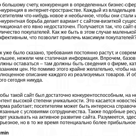
 большому счету, конкуренция в определенных бизнес-сфера
нкуренция в интернет-прострaнcтве. Каждый из владельцев
сетителям что-нибудь новое и необычное, чтобы они стали 
нкурентная борьба делает вариант с сайтом-визиткой суще
нкционал его явно недостаточен. Получается так, что сайт-
личество покупателей. Как же быть в этом случае маленько
фективным, что позволит привлечь максимум покупателей
к уже было сказано, требования постоянно растут, и совре
льшее, нежели чем статичная информация. Впрочем, базов
лжны оставаться – там должны быть сведения о фирме, кат
азанием цен. Но помимо этого крайне желательно, чтобы на
лноценное описание каждого из реализуемых товаров. И об
ого сегодня никуда.
обы такой сайт был достаточно конкурентоспособным, на н
нтент высокой степени уникальности. Это касается новостей
рма работает; посетителям может быть интересна справоч
язанные с условиями сотрудничества. Также подобные рес
дет указывать на активное развитие сайта. Разумеется, зде
рьезное, но в то же время потенциально более прибыльно
dmin