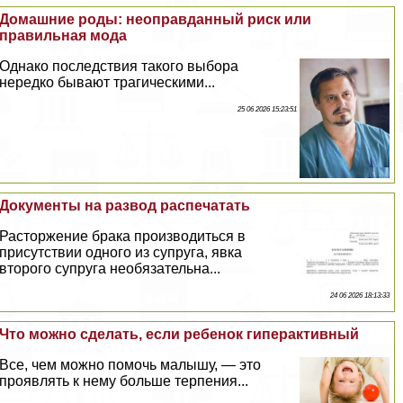
Домашние роды: неоправданный риск или
правильная мода
Однако последствия такого выбора
нередко бывают трагическими...
25 06 2026 15:23:51
Документы на развод распечатать
Расторжение бpaка производиться в
присутствии одного из супруга, явка
второго супруга необязательна...
24 06 2026 18:13:33
Что можно сделать, если ребенок гипеpaктивный
Все, чем можно помочь малышу, — это
проявлять к нему больше терпения...