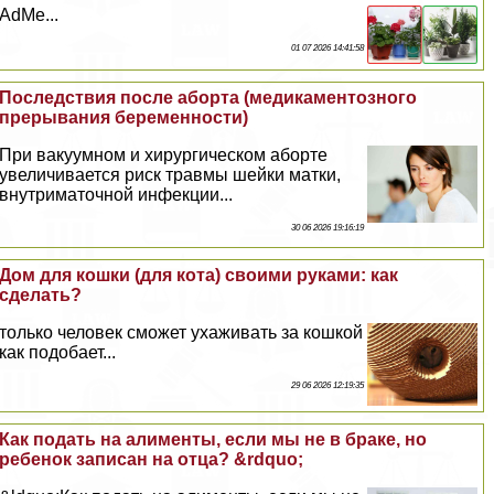
AdMe...
01 07 2026 14:41:58
Последствия после aбopта (медикаментозного
прерывания беременности)
При вакуумном и хирургическом aбopте
увеличивается риск травмы шейки матки,
внутриматочной инфекции...
30 06 2026 19:16:19
Дом для кошки (для кота) своими руками: как
сделать?
только человек сможет ухаживать за кошкой
как подобает...
29 06 2026 12:19:35
Как подать на алименты, если мы не в бpaке, но
ребенок записан на отца? &rdquo;