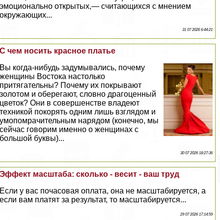
эмоционально открытых,— считающихся с мнением
окружающих...
31 07 2026 6:44:21
С чем носить красное платье
Вы когда-нибудь задумывались, почему
женщины Востока настолько
притягательны? Почему их покрывают
золотом и оберегают, словно драгоценный
цветок? Они в совершенстве владеют
техникой покорять одним лишь взглядом и
умопомрачительным нарядом (конечно, мы
сейчас говорим именно о женщинах с
большой буквы)...
30 07 2026 18:27:36
Эффект масштаба: сколько - весит - ваш труд
Если у вас почасовая оплата, она не масштабируется, а
если вам платят за результат, то масштабируется...
29 07 2026 17:14:59