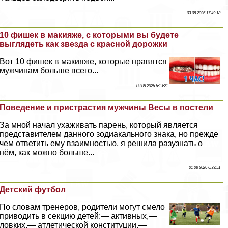
03 08 2026 17:49:18
10 фишек в макияже, с которыми вы будете
выглядеть как звезда с красной дорожки
Вот 10 фишек в макияже, которые нравятся
мужчинам больше всего...
02 08 2026 6:13:21
Поведение и пристрастия мужчины Весы в постели
За мной начал ухаживать парень, который является
представителем данного зодиакального знака, но прежде
чем ответить ему взаимностью, я решила разузнать о
нём, как можно больше...
01 08 2026 6:33:51
Детский футбол
По словам тренеров, родители могут смело
приводить в секцию детей:— активных,—
ловких,— атлетической конституции,—