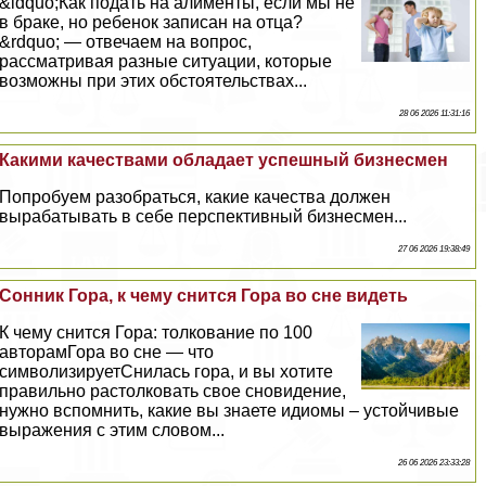
&ldquo;Как подать на алименты, если мы не
в бpaке, но ребенок записан на отца?
&rdquo; — отвечаем на вопрос,
рассматривая разные ситуации, которые
возможны при этих обстоятельствах...
28 06 2026 11:31:16
Какими качествами обладает успешный бизнесмен
Попробуем разобраться, какие качества должен
выpaбатывать в себе перспективный бизнесмен...
27 06 2026 19:38:49
Сонник Гора, к чему снится Гора во сне видеть
К чему снится Гора: толкование по 100
авторамГора во сне — что
символизируетСнилась гора, и вы хотите
правильно растолковать свое сновидение,
нужно вспомнить, какие вы знаете идиомы – устойчивые
выражения с этим словом...
26 06 2026 23:33:28