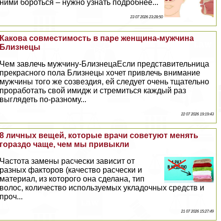
ними бороться – нужно узнать подробнее...
23 07 2026 23:28:50
Какова совместимость в паре женщина-мужчина
Близнецы
Чем завлечь мужчину-БлизнецаЕсли представительница
прекрасного пола Близнецы хочет привлечь внимание
мужчины того же созвездия, ей следует очень тщательно
проработать свой имидж и стремиться каждый раз
выглядеть по-разному...
22 07 2026 19:19:43
8 личных вещей, которые врачи советуют менять
гораздо чаще, чем мы привыкли
Частота замены расчески зависит от
разных факторов (качество расчески и
материал, из которого она сделана, тип
волос, количество используемых укладочных средств и
проч...
21 07 2026 15:27:49