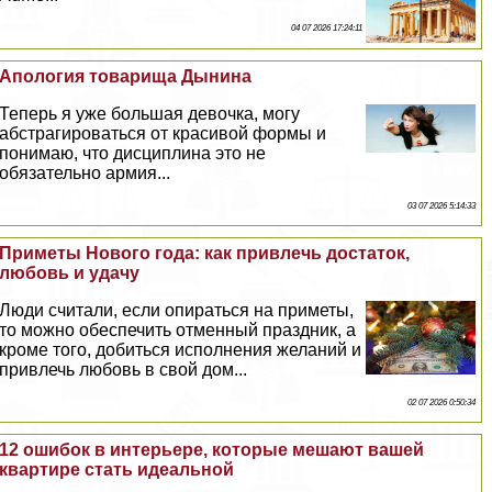
04 07 2026 17:24:11
Апология товарища Дынина
Теперь я уже большая дeвoчка, могу
абстрагироваться от красивой формы и
понимаю, что дисциплина это не
обязательно армия...
03 07 2026 5:14:33
Приметы Нового года: как привлечь достаток,
любовь и удачу
Люди считали, если опираться на приметы,
то можно обеспечить отменный праздник, а
кроме того, добиться исполнения желаний и
привлечь любовь в свой дом...
02 07 2026 0:50:34
12 ошибок в интерьере, которые мешают вашей
квартире стать идеальной