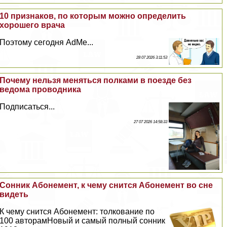
10 признаков, по которым можно определить
хорошего врача
Поэтому сегодня AdMe...
28 07 2026 3:11:53
Почему нельзя меняться полками в поезде без
ведома проводника
Подписаться...
27 07 2026 14:58:33
Сонник Абонемент, к чему снится Абонемент во сне
видеть
К чему снится Абонемент: толкование по
100 авторамНовый и самый полный сонник