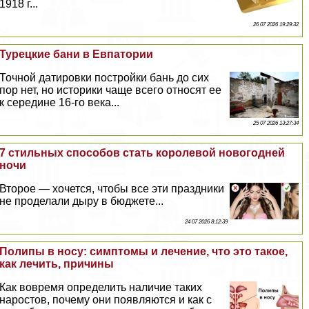
1918 г...
26 07 2026 19:29:32
Турецкие бани в Евпатории
Точной датировки постройки бань до сих
пор нет, но историки чаще всего относят ее
к середине 16-го века...
25 07 2026 13:27:34
7 стильных способов стать королевой новогодней
ночи
Второе — хочется, чтобы все эти праздники
не проделали дыру в бюджете...
24 07 2026 8:12:39
Полипы в носу: симптомы и лечение, что это такое,
как лечить, причины
Как вовремя определить наличие таких
наростов, почему они появляются и как с