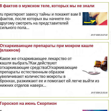
8 фактов о мужском теле, которых мы не знали
ru приоткроет завесу тайны и покажет вам 8
фактов, после которых вы начнете по-
другому смотреть на представителей
сильного пола...
20 07 2026 23:37:22
Отхаркивающие препараты при мокром кашле
(влажном)
Какое же отхаркивающее лекарство от
кашля выбрать?Как действуют
отхаркивающие средстваОтхаркивающие
препараты естественным образом
увеличивают количество мокроты в
бронхах, разжижают ее и помогают ей легче выйти из
нижних отделов наверх...
19 07 2026 21:53:16
Гороскоп на июнь Скорпион