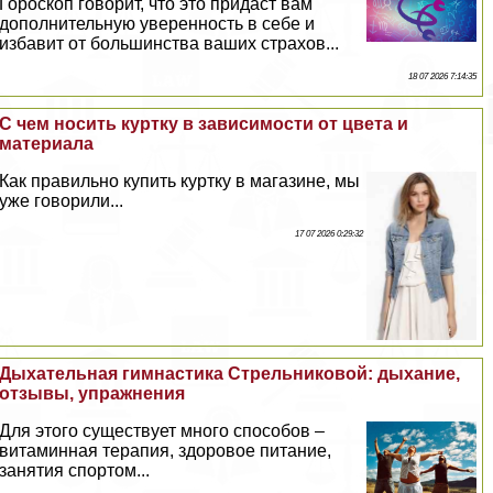
Гороскоп говорит, что это придаст вам
дополнительную уверенность в себе и
избавит от большинства ваших страхов...
18 07 2026 7:14:35
С чем носить куртку в зависимости от цвета и
материала
Как правильно купить куртку в магазине, мы
уже говорили...
17 07 2026 0:29:32
Дыхательная гимнастика Стрельниковой: дыхание,
отзывы, упражнения
Для этого существует много способов –
витаминная терапия, здоровое питание,
занятия спортом...