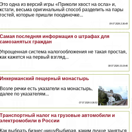
Это одна из версий игры «Приколи хвост на осла» и,
кстати, весьма оригинальный способ разделить на пары
гостей, которые пришли поодиночке...
09 07 2026 2:36:49
Самая последняя информация о штрафах для
самозанятых граждан
Упрощенная система налогообложения не такая простая,
как кажется на первый взгляд...
08 07 2026 15:19:46
Инкерманский пещерный монастырь
Возле речки есть указатели на монастырь,
далее по указателям...
07 07 2026 0:36:53
Tрaнcпортный налог на грузовые автомобили и
электромобили в России
Как выбрать бизнес-нишуВыбирая, каким лучше заняться