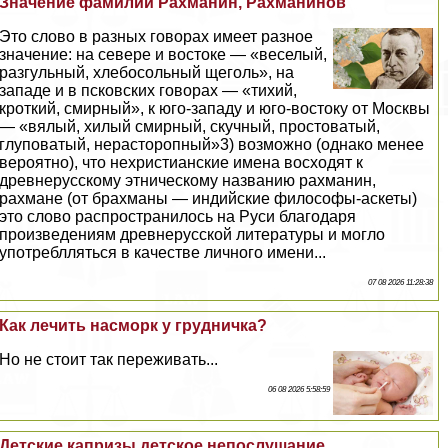
Значение фамилии Рахманин, Рахманинов
Это слово в разных говорах имеет разное
значение: на севере и востоке — «веселый,
разгульный, хлебосольный щеголь», на
западе и в псковских говорах — «тихий,
кроткий, смирный», к юго-западу и юго-востоку от Москвы
— «вялый, хилый смирный, скучный, простоватый,
глуповатый, нерасторопный»3) возможно (однако менее
вероятно), что нехристианские имена восходят к
древнерусскому этническому названию рахманин,
рахмане (от брахманы — индийские философы-аскеты)
это слово распространилось на Руси благодаря
произведениям древнерусской литературы и могло
употрeблляться в качестве личного имени...
07 08 2026 11:28:38
Как лечить насморк у грудничка?
Но не стоит так переживать...
06 08 2026 5:58:59
Детские капризы детское непослушание