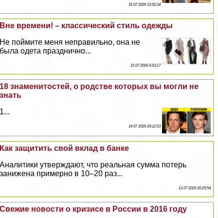
16 07 2026 15:52:34
Вне времени! – классический стиль одежды
Не поймите меня неправильно, она не
была одета празднично...
15 07 2026 6:53:17
18 знаменитостей, о родстве которых вы могли не
знать
1...
14 07 2026 20:12:53
Как защитить свой вклад в банке
Аналитики утверждают, что реальная сумма потерь
занижена примерно в 10–20 раз...
13 07 2026 20:25:54
Свежие новости о кризисе в России в 2016 году