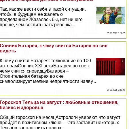
Так, как же вести себя в такой ситуации,
чтобы в будущем не жалеть о
проделанном?Казалась бы, нет ничего
проще, чем воспитывать ребёнка...
05 08 2026 5:16:27
Сонник Батарея, к чему снится Батарея во сне
видеть
К чему снится Батарея: толкование по 100
авторамСонник XXI векаБатарея во сне к
чему снится сновидцуБатарея –
Отопительная батарея во сне
символизирует мелкие неприятности наяву...
04 08 2026 0:35:40
Гороскоп Тельца на август : любовные отношения,
бизнес и здоровье
Общий гороскоп на месяцАстрологи уверяют, что август
пройдет в позитивном ключе — это заставит некоторых
Тельцов заподозрить подвох...