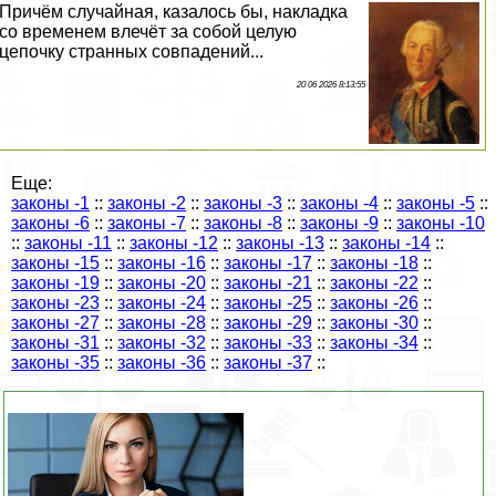
Причём случайная, казалось бы, накладка
со временем влечёт за собой целую
цепочку странных совпадений...
20 06 2026 8:13:55
Еще:
законы -1
::
законы -2
::
законы -3
::
законы -4
::
законы -5
::
законы -6
::
законы -7
::
законы -8
::
законы -9
::
законы -10
::
законы -11
::
законы -12
::
законы -13
::
законы -14
::
законы -15
::
законы -16
::
законы -17
::
законы -18
::
законы -19
::
законы -20
::
законы -21
::
законы -22
::
законы -23
::
законы -24
::
законы -25
::
законы -26
::
законы -27
::
законы -28
::
законы -29
::
законы -30
::
законы -31
::
законы -32
::
законы -33
::
законы -34
::
законы -35
::
законы -36
::
законы -37
::