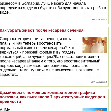
бизнесом в Болгарии, лучше всего для начала
определиться, где вы будете себя чувствовать как рыба в
воде...
06 07 2026 19:49:14
Как убрать живот после кесарева сечения
Спорт категорически запрещен, и хоть
плачь! И как теперь восстановить
нормальный живот после кесарева? Как
вернуться к прежней форме и выглядеть
красавицей, а не чудовищем?Как восстановить живот
после кесареваНачнем с того, что восстановительный
период, когда заживает операционная рана, это
отдельная тема, тут ничем не поможешь, пока шов не
зарастет...
05 07 2026 22:26:35
Дизайнеры с помощью компьютерной графики
показали, как выглядели 7 архитектурных шедевров
древности
AdMe...