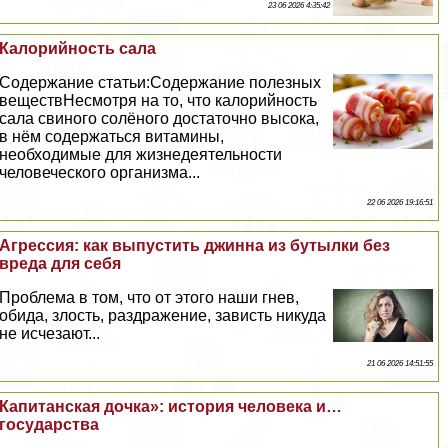
23 06 2026 4:35:42
Калорийность сала
Содержание статьи:Содержание полезных
веществНесмотря на то, что калорийность
сала свиного солёного достаточно высока,
в нём содержаться витамины,
необходимые для жизнедеятельности
человеческого организма...
22 06 2026 19:16:51
Агрессия: как выпустить джинна из бутылки без
вреда для себя
Проблема в том, что от этого наши гнев,
обида, злость, раздражение, зависть никуда
не исчезают...
21 06 2026 14:51:55
Капитанская дочка»: история человека и…
государства