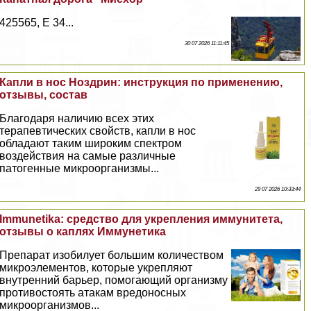
425565, E 34...
30 07 2026 11:11:45
Капли в нос Ноздрин: инструкция по применению,
отзывы, состав
Благодаря наличию всех этих
терапевтических свойств, капли в нос
обладают таким широким спектром
воздействия на самые различные
патогенные микроорганизмы...
29 07 2026 10:33:44
Immunetika: средство для укрепления иммунитета,
отзывы о каплях Иммунетика
Препарат изобилует большим количеством
микроэлементов, которые укрепляют
внутренний барьер, помогающий организму
противостоять атакам вредоносных
микроорганизмов...