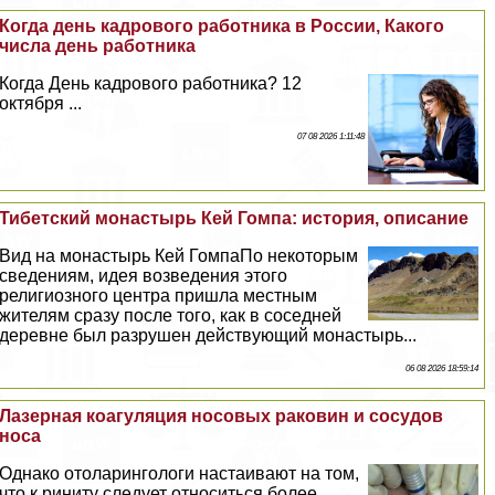
Когда день кадрового работника в России, Какого
числа день работника
Когда День кадрового работника? 12
октября ...
07 08 2026 1:11:48
Тибетский монастырь Кей Гомпа: история, описание
Вид на монастырь Кей ГомпаПо некоторым
сведениям, идея возведения этого
религиозного центра пришла местным
жителям сразу после того, как в соседней
деревне был разрушен действующий монастырь...
06 08 2026 18:59:14
Лазерная коагуляция носовых paковин и сосудов
носа
Однако отоларингологи настаивают на том,
что к риниту следует относиться более