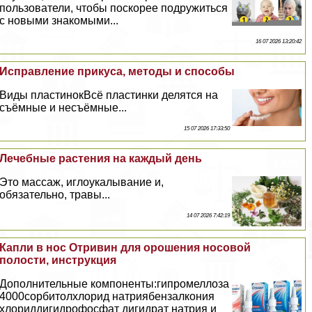
пользователи, чтобы поскорее подружиться
с новыми знакомыми...
16 07 2026 13:20:42
Исправление прикуса, методы и способы
Виды пластинокВсё пластинки делятся на
съёмные и несъёмные...
15 07 2026 17:33:50
Лечебные растения на каждый день
Это массаж, иглоукалывание и,
обязательно, травы...
14 07 2026 7:42:19
Капли в нос Отривин для орошения носовой
полости, инструкция
Дополнительные компоненты:гипромеллоза
4000сорбитолхлорид натриябензалкония
хлориддигидрофосфат дигидрат натрия и