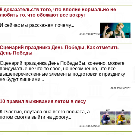
8 доказательств того, что вполне нормально не
любить то, что обожают все вокруг
И сейчас мы расскажем почему...
09 07 2026 22:59:34
Сценарий праздника День Победы, Как отметить
День Победы
Сценарий праздника День ПобедыВы, конечно, можете
придумать еще что-то свое, но несомненно, что все
вышеперечисленные элементы подготовки к празднику
не будут лишними...
08 07 2026 10:53:51
10 правил выживания летом в лесу
К счастью, плутала она всего полчаса, а
потом смогла выйти на дорогу...
07 07 2026 13:52:34