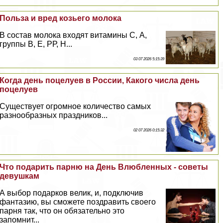
Польза и вред козьего молока
В состав молока входят витамины С, А,
группы В, Е, РР, Н...
03 07 2026 5:15:39
Когда день поцелуев в России, Какого числа день
поцелуев
Существует огромное количество самых
разнообразных праздников...
02 07 2026 0:15:32
Что подарить парню на День Влюбленных - советы
дeвyшкам
А выбор подарков велик, и, подключив
фантазию, вы сможете поздравить своего
парня так, что он обязательно это
запомнит...