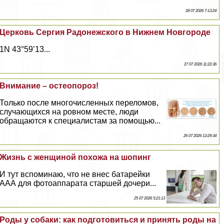
28 07 2026 7:13:24
Церковь Сергия Радонежского в Нижнем Новгороде
1N 43°59’13...
27 07 2026 11:22:36
Внимание – остеопороз!
Только после многочисленных переломов,
случающихся на ровном месте, люди
обращаются к специалистам за помощью...
26 07 2026 13:29:34
Жизнь с женщиной похожа на шопинг
И тут вспоминаю, что не внес батарейки
ААА для фотоаппарата старшей дочери...
25 07 2026 5:21:13
Роды у собаки: как подготовиться и принять роды на