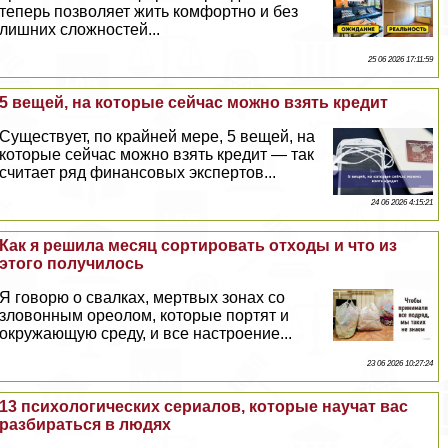
теперь позволяет жить комфортно и без
лишних сложностей...
25 06 2026 17:11:59
5 вещей, на которые сейчас можно взять кредит
Существует, по крайней мере, 5 вещей, на
которые сейчас можно взять кредит — так
считает ряд финансовых экспертов...
24 06 2026 4:15:21
Как я решила месяц сортировать отходы и что из
этого получилось
Я говорю о свалках, мертвых зонах со
зловонным ореолом, которые портят и
окружающую среду, и все настроение...
23 06 2026 10:27:24
13 психологических сериалов, которые научат вас
разбираться в людях