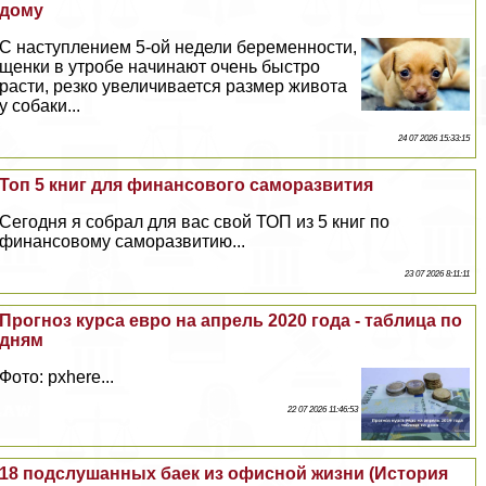
дому
С наступлением 5-ой недели беременности,
щенки в утробе начинают очень быстро
расти, резко увеличивается размер живота
у собаки...
24 07 2026 15:33:15
Топ 5 книг для финансового саморазвития
Сегодня я собрал для вас свой ТОП из 5 книг по
финансовому саморазвитию...
23 07 2026 8:11:11
Прогноз курса евро на апрель 2020 года - таблица по
дням
Фото: pxhere...
22 07 2026 11:46:53
18 подслушанных баек из офисной жизни (История