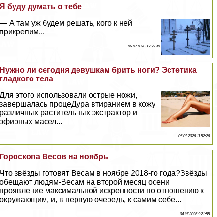
Я буду думать о тебе
— А там уж будем решать, кого к ней
прикрепим...
06 07 2026 12:29:40
Нужно ли сегодня дeвyшкам брить ноги? Эстетика
гладкого тела
Для этого использовали острые ножи,
завершалась процеДypa втиранием в кожу
различных растительных экстpaктор и
эфирных масел...
05 07 2026 11:52:26
Гороскопа Весов на ноябрь
Что звёзды готовят Весам в ноябре 2018-го года?Звёзды
обещают людям-Весам на второй месяц осени
проявление максимальной искренности по отношению к
окружающим, и, в первую очередь, к самим себе...
04 07 2026 9:21:55