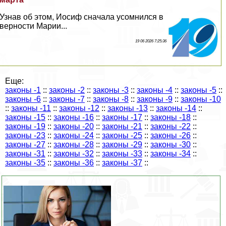
Узнав об этом, Иосиф сначала усомнился в
верности Марии...
19 06 2026 7:25:36
Еще:
законы -1
::
законы -2
::
законы -3
::
законы -4
::
законы -5
::
законы -6
::
законы -7
::
законы -8
::
законы -9
::
законы -10
::
законы -11
::
законы -12
::
законы -13
::
законы -14
::
законы -15
::
законы -16
::
законы -17
::
законы -18
::
законы -19
::
законы -20
::
законы -21
::
законы -22
::
законы -23
::
законы -24
::
законы -25
::
законы -26
::
законы -27
::
законы -28
::
законы -29
::
законы -30
::
законы -31
::
законы -32
::
законы -33
::
законы -34
::
законы -35
::
законы -36
::
законы -37
::