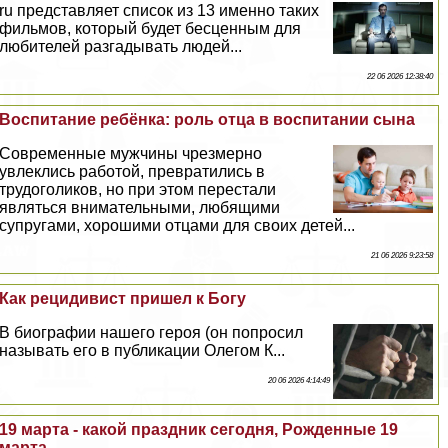
ru представляет список из 13 именно таких
фильмов, который будет бесценным для
любителей разгадывать людей...
22 06 2026 12:38:40
Воспитание ребёнка: роль отца в воспитании сына
Современные мужчины чрезмерно
увлеклись работой, превратились в
трудоголиков, но при этом перестали
являться внимательными, любящими
супругами, хорошими отцами для своих детей...
21 06 2026 9:23:58
Как рецидивист пришел к Богу
В биографии нашего героя (он попросил
называть его в публикации Олегом К...
20 06 2026 4:14:49
19 марта - какой праздник сегодня, Рожденные 19
марта