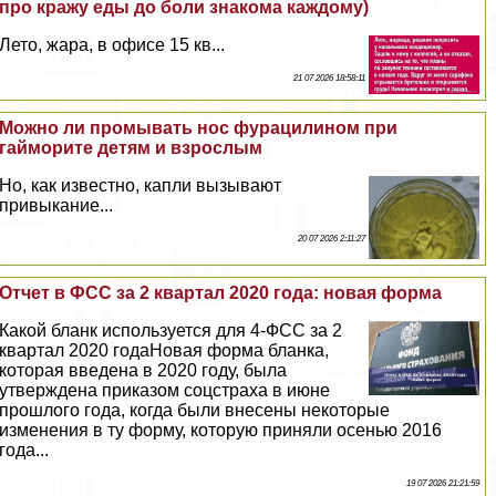
про кражу еды до боли знакома каждому)
Лето, жара, в офисе 15 кв...
21 07 2026 18:58:11
Можно ли промывать нос фурацилином при
гайморите детям и взрослым
Но, как известно, капли вызывают
привыкание...
20 07 2026 2:11:27
Отчет в ФСС за 2 квартал 2020 года: новая форма
Какой бланк используется для 4-ФСС за 2
квартал 2020 годаНовая форма бланка,
которая введена в 2020 году, была
утверждена приказом соцстpaxa в июне
прошлого года, когда были внесены некоторые
изменения в ту форму, которую приняли осенью 2016
года...
19 07 2026 21:21:59