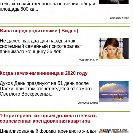
сельскохозяйственного назначения, общая
площадь 600 кв...
28 06 2026 4:49:59
Вина перед родителями ( Видео)
Не далее, как два дня назад, я как
системный семейный психотерапевт
принимала женщину 36 лет...
27 06 2026 10:54:16
Когда земля-именинница в 2020 году
Духов День празднуют на 51 день после
Пасхи, при этом отсчет ведется от самого
Светлого Воскресенья...
26 06 2026 10:41:15
10 критериев, которым должна отвечать
современная арендованная квартира
Цивилизованный формат арендного жилья