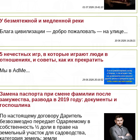
01 07 2026 19:41:10
У безмятежной и медленной реки
Блага цивилизации — добро пожаловать — на улице...
30 06 2026 14:28:21
5 нечестных игр, в которые играют люди в
отношениях, и советы, как их прекратить
Мы в AdMe...
29 06 2026 20:16:52
Замена паспорта при смене фамилии после
замужества, развода в 2019 году: документы и
госпошлина
По настоящему договору Даритель
безвозмездно передает Одаряемому в
собственность ½ доли в праве на
земельный участок для садоводства,
категория земель: земли