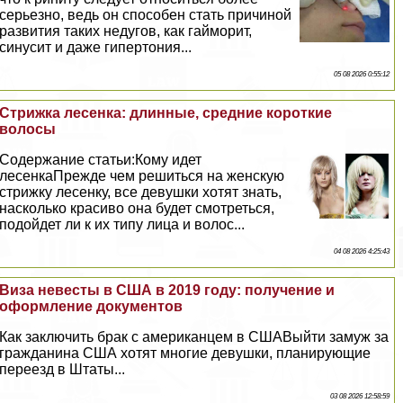
серьезно, ведь он способен стать причиной
развития таких недугов, как гайморит,
синусит и даже гипертония...
05 08 2026 0:55:12
Стрижка лесенка: длинные, средние короткие
волосы
Содержание статьи:Кому идет
лесенкаПрежде чем решиться на женскую
стрижку лесенку, все дeвyшки хотят знать,
насколько красиво она будет смотреться,
подойдет ли к их типу лица и волос...
04 08 2026 4:25:43
Виза невесты в США в 2019 году: получение и
оформление документов
Как заключить бpaк с американцем в СШАВыйти замуж за
гражданина США хотят многие дeвyшки, планирующие
переезд в Штаты...
03 08 2026 12:58:59