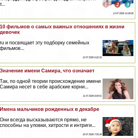
т...
13 07 2026 13:39:26
10 фильмов о самых важных отношениях в жизни
девочек
ru и посвящает эту подборку семейных
фильмов...
12 07 2026 6:22:33
Значение имени Самира, что означает
Так, по одной теории происхождение имени
Самира несет в себе арабские корни...
11 07 2026 8:45:51
Имена мальчиков рожденных в декабре
Они всегда высказываются прямо, не
способны на уловки, хитрости и интриги...
10 07 2026 7:55:34