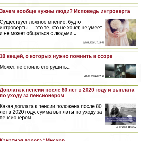
Зачем вообще нужны люди? Исповедь интроверта
Существует ложное мнение, будто
интроверты — это те, кто не хочет, не умеет
и не может общаться с людьми...
02 08 2026 17:18:42
10 вещей, о которых нужно помнить в ссоре
Может, не стоило его рушить...
01 08 2026 0:27:53
Доплата к пенсии после 80 лет в 2020 году и выплата
по уходу за пенсионером
Какая доплата к пенсии положена после 80
лет в 2020 году, сумма выплаты по уходу за
пенсионером...
31 07 2026 11:20:27
Канатная дорога “Мисхор