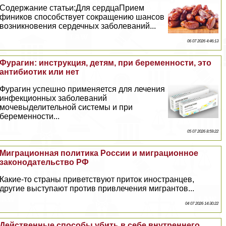
Содержание статьи:Для сердцаПрием
фиников способствует сокращению шансов
возникновения сердечных заболеваний...
06 07 2026 4:46:13
Фурагин: инструкция, детям, при беременности, это
антибиотик или нет
Фурагин успешно применяется для лечения
инфекционных заболеваний
мочевыделительной системы и при
беременности...
05 07 2026 8:59:22
Миграционная политика России и миграционное
законодательство РФ
Какие-то страны приветствуют приток иностранцев,
другие выступают против привлечения мигрантов...
04 07 2026 14:30:22
Действенные способы убить в себе внутреннего