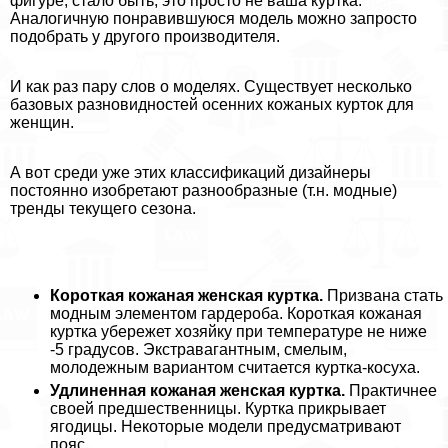
фигуре, стало быть, это просто не ваша куртка.
Аналогичную понравившуюся модель можно запросто
подобрать у другого производителя.
И как раз пару слов о моделях. Существует несколько
базовых разновидностей осенних кожаных курток для
женщин.
А вот среди уже этих классификаций дизайнеры
постоянно изобретают разнообразные (т.н. модные)
тренды текущего сезона.
Короткая кожаная женская куртка.
Призвана стать
модным элементом гардероба. Короткая кожаная
куртка убережет хозяйку при температуре не ниже
-5 градусов. Экстравагантным, смелым,
молодежным вариантом считается куртка-косуха.
Удлиненная кожаная женская куртка.
Пpaктичнее
своей предшественницы. Куртка прикрывает
ягoдицы. Некоторые модели предусматривают
пояс.