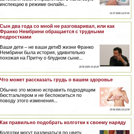
инспекцию в режиме онлайн...
01 07 2026 13:37:41
Сын два года со мной не разговаривал, или как
Франко Нембрини обращается с трудными
подростками
Ваши дети – не ваши детиВ жизни Франко
Нембрини была история, удивительно
похожая на Притчу о блyдном сыне...
30 06 2026 15:32:20
Что может рассказать гpyдь о вашем здоровье
Обычно это можно исправить подходящим
бюcтгальтером и не беспокоиться по
поводу этого изменения...
29 06 2026 23:12:59
Как правильно подобрать колготки к своему наряду
Колготки могут различаться по цвету,