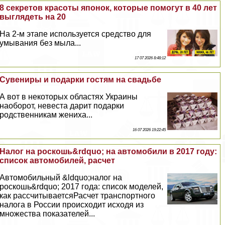
8 секретов красоты японок, которые помогут в 40 лет
выглядеть на 20
На 2-м этапе используется средство для
умывания без мыла...
17 07 2026 8:48:12
Сувениры и подарки гостям на свадьбе
А вот в некоторых областях Украины
наоборот, невеста дарит подарки
родственникам жениха...
16 07 2026 19:22:45
Налог на роскошь&rdquo; на автомобили в 2017 году:
список автомобилей, расчет
Автомобильный &ldquo;налог на
роскошь&rdquo; 2017 года: список моделей,
как рассчитываетсяРасчет трaнcпортного
налога в России происходит исходя из
множества показателей...