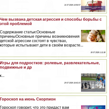
31 07 2026 14:56:57
Чем вызвана детская агрессия и способы борьбы с
этой проблемой
Содержание статьи:Основные
причиныОсновные причины возникновения
детской агрессии состоят в чувствах,
которые испытывают дети в своём возрасте...
30 07 2026 1:11:38
Игры для подростков: ролевые, развлекательные,
подвижные и др
к...
29 07 2026 18:43:15
Гороскоп на июнь Скорпион
Гороскоп говорит, что это придаст вам