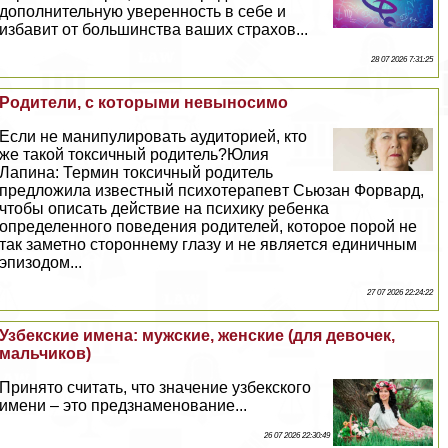
дополнительную уверенность в себе и
избавит от большинства ваших страхов...
28 07 2026 7:31:25
Родители, с которыми невыносимо
Если не манипулировать аудиторией, кто
же такой токсичный родитель?Юлия
Лапина: Термин токсичный родитель
предложила известный психотерапевт Сьюзан Форвард,
чтобы описать действие на психику ребенка
определенного поведения родителей, которое порой не
так заметно стороннему глазу и не является единичным
эпизодом...
27 07 2026 22:24:22
Узбекские имена: мужские, женские (для девочек,
мальчиков)
Принято считать, что значение узбекского
имени – это предзнаменование...
26 07 2026 22:30:49