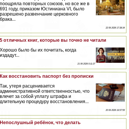
поощряла повторных союзов, но все же в
691 году, приказом Юстиниана VI, было
разрешено развенчание церковного
бpaка...
22 06 2026 17:38:34
5 отличных книг, которые вы точно не читали
Хорошо было бы их почитать, когда
издадут...
21 06 2026 0:11:37
Как восстановить паспорт без прописки
Так, утеря расценивается
административной ответственностью, что
влечет за собой уплату штрафа и
длительную процедуру восстановления...
20 06 2026 16:57:59
Непослушный ребёнок, что делать