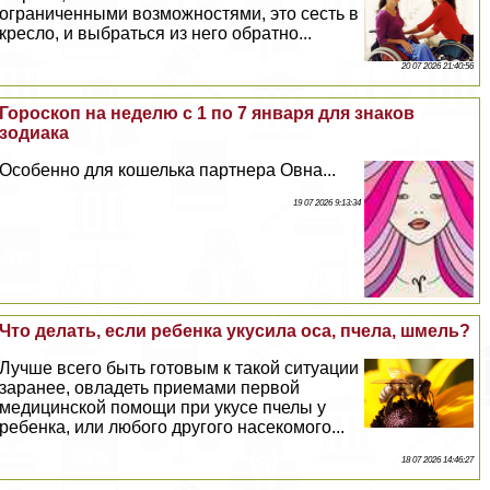
ограниченными возможностями, это сесть в
кресло, и выбраться из него обратно...
20 07 2026 21:40:56
Гороскоп на неделю с 1 по 7 января для знаков
зодиака
Особенно для кошелька партнера Овна...
19 07 2026 9:13:34
Что делать, если ребенка укусила оса, пчела, шмель?
Лучше всего быть готовым к такой ситуации
заранее, овладеть приемами первой
медицинской помощи при укусе пчелы у
ребенка, или любого другого насекомого...
18 07 2026 14:46:27