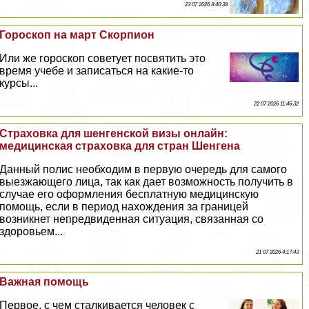
23 07 2026 8:40:38
Гороскоп на март Скорпион
Или же гороскоп советует посвятить это
время учебе и записаться на какие-то
курсы...
22 07 2026 11:46:32
Страховка для шенгенской визы онлайн:
медицинская страховка для стран Шенгена
Данный полис необходим в первую очередь для самого
выезжающего лица, так как дает возможность получить в
случае его оформления бесплатную медицинскую
помощь, если в период нахождения за границей
возникнет непредвиденная ситуация, связанная со
здоровьем...
21 07 2026 4:17:43
Важная помощь
Первое, с чем сталкивается человек с