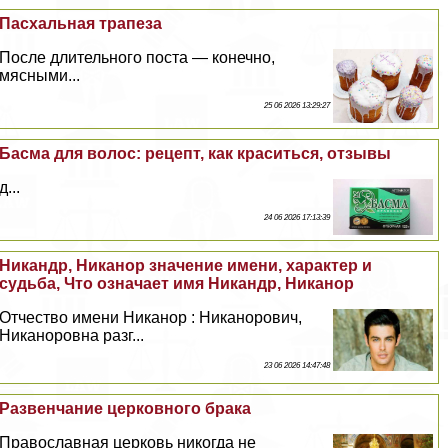
Пасхальная трапеза
После длительного поста — конечно,
мясными...
25 06 2026 13:29:27
Басма для волос: рецепт, как краситься, отзывы
д...
24 06 2026 17:13:39
Никандр, Никанор значение имени, хаpaктер и
судьба, Что означает имя Никандр, Никанор
Отчество имени Никанор : Никанорович,
Никаноровна разг...
23 06 2026 14:47:48
Развенчание церковного бpaка
Православная церковь никогда не