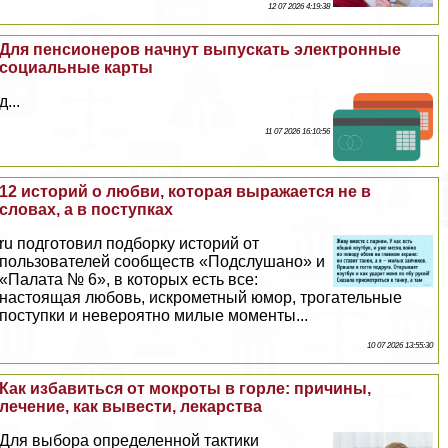
12 07 2026 4:19:38
Для пенсионеров начнут выпускать электронные
социальные карты
д...
11 07 2026 16:10:56
12 историй о любви, которая выражается не в
словах, а в поступках
ru подготовил подборку историй от
пользователей сообществ «Подслушано» и
«Палата № 6», в которых есть все:
настоящая любовь, искрометный юмор, трогательные
поступки и невероятно милые моменты...
10 07 2026 13:55:30
Как избавиться от мокроты в горле: причины,
лечение, как вывести, лекарства
Для выбора определенной тактики