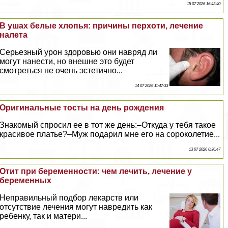
15 07 2026 16:42:40
В ушах белые хлопья: причины перхоти, лечение
налета
Серьезный урон здоровью они навряд ли
могут нанести, но внешне это будет
смотреться не очень эстетично...
14 07 2026 11:47:33
Оригинальные тосты на день рождения
Знакомый спросил ее в тот же день:–Откуда у тебя такое
красивое платье?–Муж подарил мне его на сороколетие...
13 07 2026 0:36:47
Отит при беременности: чем лечить, лечение у
беременных
Неправильный подбор лекарств или
отсутствие лечения могут навредить как
ребенку, так и матери...