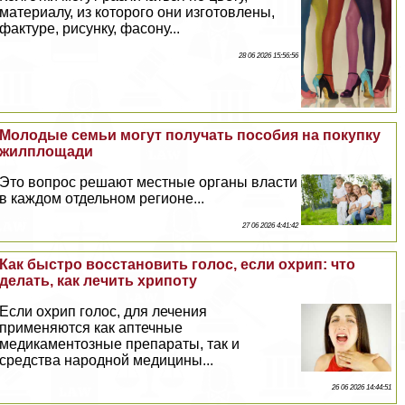
материалу, из которого они изготовлены,
фактуре, рисунку, фасону...
28 06 2026 15:56:56
Молодые семьи могут получать пособия на покупку
жилплощади
Это вопрос решают местные органы власти
в каждом отдельном регионе...
27 06 2026 4:41:42
Как быстро восстановить голос, если охрип: что
делать, как лечить хрипоту
Если охрип голос, для лечения
применяются как аптечные
медикаментозные препараты, так и
средства народной медицины...
26 06 2026 14:44:51