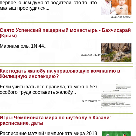
первое, о чем думают родители, это то, что
малыш простудился...
06 08 2026 13:10:41
Свято Успенский пещерный монастырь - Бахчисарай
(Крым)
Мариамполь, 1N 44...
05 08 2026 3:17:18
Как подать жалобу на управляющую компанию в
Жилищную инспекцию?
Если учитывать все правила, то можно без
особого труда составить жалобу...
04 08 2026 2:11:53
Игры Чемпионата мира по футболу в Казани:
расписание, даты
Расписание матчей чемпионата мира 2018