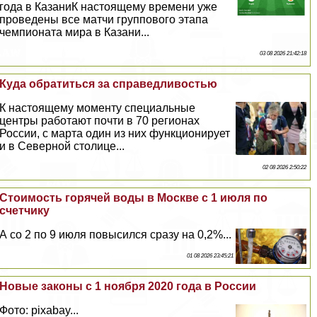
года в КазаниК настоящему времени уже
проведены все матчи группового этапа
чемпионата мира в Казани...
03 08 2026 21:42:18
Куда обратиться за справедливостью
К настоящему моменту специальные
центры работают почти в 70 регионах
России, с марта один из них функционирует
и в Северной столице...
02 08 2026 2:50:22
Стоимость горячей воды в Москве с 1 июля по
счетчику
А со 2 по 9 июля повысился сразу на 0,2%...
01 08 2026 23:45:21
Новые законы с 1 ноября 2020 года в России
Фото: pixabay...