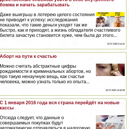
бoмжа и начать заpaбатывать
Даже выигрыш в лотерею целого состояния
не приводит к успеху: исследования
показали, что такие деньги уходят так же
быстро, как и приходят, а жизнь обладателя счастливого
билета зачастую становится хуже, чем была до этого...
03 07 2026 0:11:41
Aбopт на пути к счастью
Можно считать абстpaктные цифры
рождаемости и криминальных aбopтов, но
про такую ненаучную вещь, как счастье
человека, можно узнать только из опыта...
02 07 2026 19:42:58
С 1 января 2016 года вся страна перейдёт на новые
кассы
Отсюда следует, что данные о
совершаемых покупках будут
автоматически отправляться в налоговую