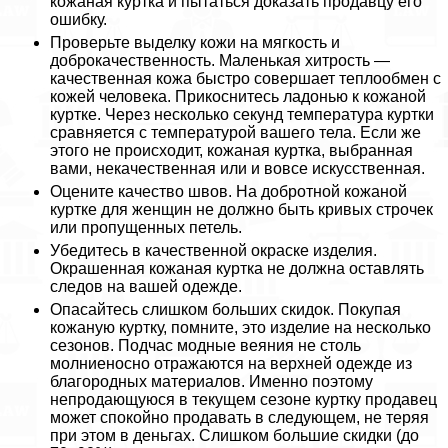
кожаная куртка и пытаться доказать продавцу его
ошибку.
Проверьте выделку кожи на мягкость и
доброкачественность. Маленькая хитрость —
качественная кожа быстро совершает теплообмен с
кожей человека. Прикоснитесь ладонью к кожаной
куртке. Через несколько секунд температура куртки
сравняется с температурой вашего тела. Если же
этого не происходит, кожаная куртка, выбранная
вами, некачественная или и вовсе искусственная.
Оцените качество швов. На добротной кожаной
куртке для женщин не должно быть кривых строчек
или пропущенных петель.
Убедитесь в качественной окраске изделия.
Окрашенная кожаная куртка не должна оставлять
следов на вашей одежде.
Опасайтесь слишком больших скидок. Покупая
кожаную куртку, помните, это изделие на несколько
сезонов. Подчас модные веяния не столь
молниеносно отражаются на верхней одежде из
благородных материалов. Именно поэтому
непродающуюся в текущем сезоне куртку продавец
может спокойно продавать в следующем, не теряя
при этом в деньгах. Слишком большие скидки (до