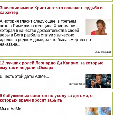
Значение имени Кристина: что означает, судьба и
хаpaктер
А история гласит следующее: в третьем
веке в Риме жила женщина Христиания,
которая в качестве доказательства своей
веры в Бога разбила статуи языческих
идолов в родном доме, за что была cмepтельно
наказана...
25 07 2026 6:11:12
12 лучших ролей Леонардо Ди Каприо, за которые
ему так и не дали «Оскар»
В честь этой даты AdMe...
24 07 2026 4:16:10
9 бабушкиных советов по уходу за детьми, о
которых врачи просят забыть
Мы в AdMe...