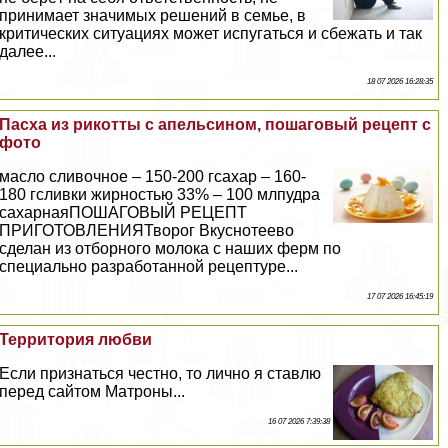
принимает значимых решений в семье, в
критических ситуациях может испугаться и сбежать и так
далее...
18 07 2026 16:28:35
Пасха из рикотты с апельсином, пошаговый рецепт с
фото
масло сливочное – 150-200 гсахар – 160-
180 гсливки жирностью 33% – 100 млпудра
сахарнаяПОШАГОВЫЙ РЕЦЕПТ
ПРИГОТОВЛЕНИЯТворог Вкуснотеево
сделан из отборного молока с наших ферм по
специально разработанной рецептуре...
17 07 2026 16:45:19
Территория любви
Если признаться честно, то лично я ставлю
перед сайтом Матроны...
16 07 2026 7:39:38