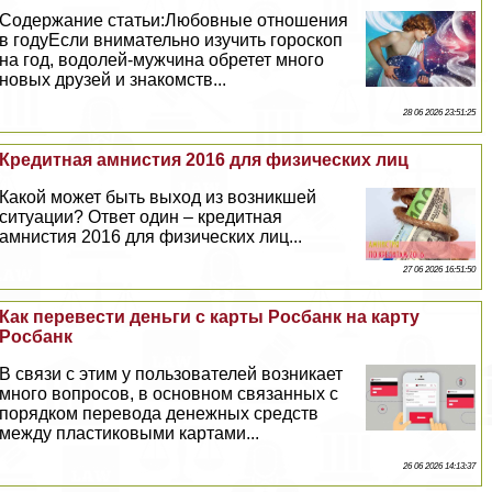
Содержание статьи:Любовные отношения
в годуЕсли внимательно изучить гороскоп
на год, водолей-мужчина обретет много
новых друзей и знакомств...
28 06 2026 23:51:25
Кредитная амнистия 2016 для физических лиц
Какой может быть выход из возникшей
ситуации? Ответ один – кредитная
амнистия 2016 для физических лиц...
27 06 2026 16:51:50
Как перевести деньги с карты Росбанк на карту
Росбанк
В связи с этим у пользователей возникает
много вопросов, в основном связанных с
порядком перевода денежных средств
между пластиковыми картами...
26 06 2026 14:13:37