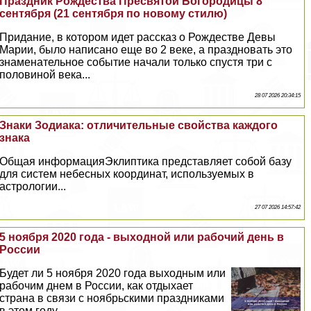
Праздник Рождества Пресвятой Богородицы 8
сентября (21 сентября по новому стилю)
Придание, в котором идет рассказ о Рождестве Девы
Марии, было написано еще во 2 веке, а праздновать это
знаменательное событие начали только спустя три с
половиной века...
28 07 2026 20:34:15
Знаки Зодиака: отличительные свойства каждого
знака
Общая информацияЭклиптика представляет собой базу
для систем небесных координат, используемых в
астрологии...
27 07 2026 14:57:42
5 ноября 2020 года - выходной или рабочий день в
России
Будет ли 5 ноября 2020 года выходным или
рабочим днем в России, как отдыхает
страна в связи с ноябрьскими праздниками
в этом году...