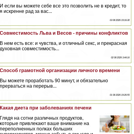
И если вы можете себе все это позволить не в кредит, то
я искренне рад за вас...
03 08 2026 19:16:30
Совместимость Льва и Весов - причины конфликтов
В нем есть все: и чувства, и отличный ceкc, и прекрасная
духовная совместимость...
02 08 2026 3:44:16
Способ грамотной организации личного времени
Вы можете проработать 90 минут, и обязательно
прерваться на перерыв...
01 08 2026 19:26:55
Какая диета при заболеваниях печени
Глядя на сотни различных продуктов,
которые привлекают ваше внимание на
переполненных полках больших