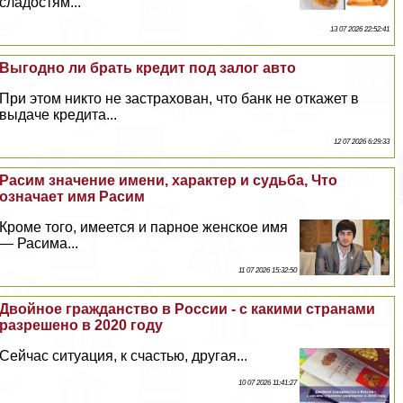
сладостям...
13 07 2026 22:52:41
Выгодно ли брать кредит под залог авто
При этом никто не застрахован, что банк не откажет в
выдаче кредита...
12 07 2026 6:29:33
Расим значение имени, хаpaктер и судьба, Что
означает имя Расим
Кроме того, имеется и парное женское имя
— Расима...
11 07 2026 15:32:50
Двойное гражданство в России - с какими странами
разрешено в 2020 году
Сейчас ситуация, к счастью, другая...
10 07 2026 11:41:27