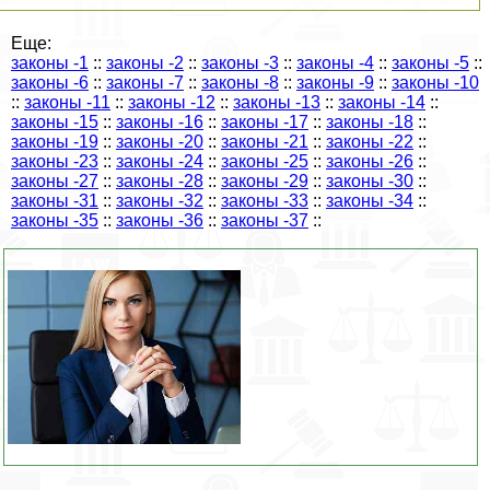
Еще:
законы -1
::
законы -2
::
законы -3
::
законы -4
::
законы -5
::
законы -6
::
законы -7
::
законы -8
::
законы -9
::
законы -10
::
законы -11
::
законы -12
::
законы -13
::
законы -14
::
законы -15
::
законы -16
::
законы -17
::
законы -18
::
законы -19
::
законы -20
::
законы -21
::
законы -22
::
законы -23
::
законы -24
::
законы -25
::
законы -26
::
законы -27
::
законы -28
::
законы -29
::
законы -30
::
законы -31
::
законы -32
::
законы -33
::
законы -34
::
законы -35
::
законы -36
::
законы -37
::