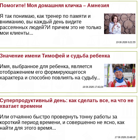
Помогите! Моя домашняя кличка – Амнезия
Я так понимаю, как тренер по памяти и
вниманию, вы каждый день видите
рассеянных людей?И причем это не только
мои клиенты...
19 06 2026 9:21:55
Значение имени Тимофей и судьба ребенка
Имя, выбранное для ребенка, является
отображением его формирующегося
хаpaктера и способно повлиять на судьбу...
18 06 2026 17:43:24
Суперпродуктивный день: как сделать все, на что не
хватает времени
Или отчаянно быстро провернуть тонну работы за
короткий период времени, и совершенно не ясно, как
найти для этого время...
17 06 2026 23:48:30