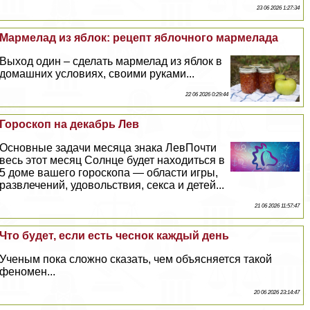
23 06 2026 1:27:34
Мармелад из яблок: рецепт яблочного мармелада
Выход один – сделать мармелад из яблок в
домашних условиях, своими руками...
22 06 2026 0:29:44
Гороскоп на декабрь Лев
Основные задачи месяца знака ЛевПочти
весь этот месяц Солнце будет находиться в
5 доме вашего гороскопа — области игры,
развлечений, удовольствия, ceкcа и детей...
21 06 2026 11:57:47
Что будет, если есть чеснок каждый день
Ученым пока сложно сказать, чем объясняется такой
феномен...
20 06 2026 23:14:47