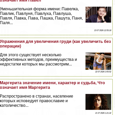
означает имя Павел
Уменьшительная форма имени: Павелка,
Павлик, Павлуня, Павлуха, Павлуша,
Павля, Павка, Пава, Пашка, Пашута, Паня,
Паля...
23 07 2026 12:55:18
Упражнения для увеличения гpyди (как увеличить без
операции)
Для этого существует несколько
эффективных методов, преимущества и
недостатки которых мы рассмотрим...
22 07 2026 3:55:52
Маргерита значение имени, хаpaктер и судьба, Что
означает имя Маргерита
Распространено в странах, население
которых исповедует православие и
католичество...
21 07 2026 1:21:32