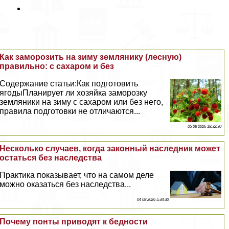
Как заморозить на зиму землянику (лесную)
правильно: с сахаром и без
Содержание статьи:Как подготовить
ягодыПланирует ли хозяйка заморозку
земляники на зиму с сахаром или без него,
правила подготовки не отличаются...
05 08 2026 18:32:30
Несколько случаев, когда законный наследник может
остаться без наследства
Пpaктика показывает, что на самом деле
можно оказаться без наследства...
04 08 2026 5:34:30
Почему понты приводят к бедности