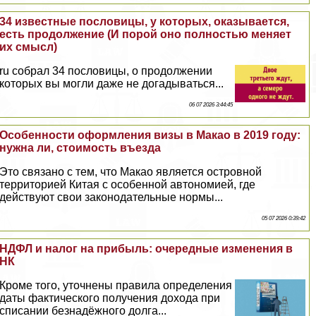
34 известные пословицы, у которых, оказывается,
есть продолжение (И порой оно полностью меняет
их смысл)
ru собрал 34 пословицы, о продолжении
которых вы могли даже не догадываться...
06 07 2026 3:44:45
Особенности оформления визы в Макао в 2019 году:
нужна ли, стоимость въезда
Это связано с тем, что Макао является островной
территорией Китая с особенной автономией, где
действуют свои законодательные нормы...
05 07 2026 0:39:42
НДФЛ и налог на прибыль: очередные изменения в
НК
Кроме того, уточнены правила определения
даты фактического получения дохода при
списании безнадёжного долга...