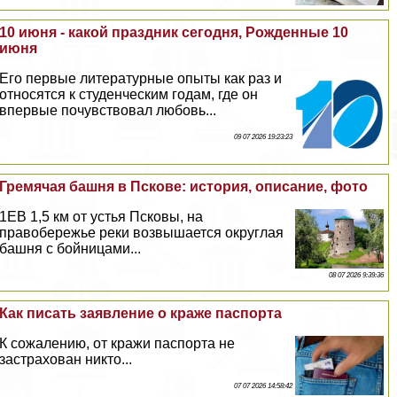
10 июня - какой праздник сегодня, Рожденные 10
июня
Его первые литературные опыты как раз и
относятся к студенческим годам, где он
впервые почувствовал любовь...
09 07 2026 19:23:23
Гремячая башня в Пскове: история, описание, фото
1EВ 1,5 км от устья Псковы, на
правобережье реки возвышается округлая
башня с бойницами...
08 07 2026 9:39:36
Как писать заявление о краже паспорта
К сожалению, от кражи паспорта не
застрахован никто...
07 07 2026 14:58:42