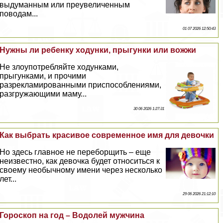
выдуманным или преувеличенным
поводам...
01 07 2026 12:50:43
Нужны ли ребенку ходунки, прыгунки или вожжи
Не злоупотрeбляйте ходунками,
прыгунками, и прочими
разрекламированными приспособлениями,
разгружающими маму...
30 06 2026 1:27:31
Как выбрать красивое современное имя для дeвoчки
Но здесь главное не переборщить – еще
неизвестно, как дeвoчка будет относиться к
своему необычному имени через несколько
лет...
29 06 2026 21:12:10
Гороскоп на год – Водолей мужчина