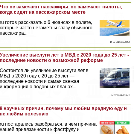
Что не замечают пассажиры, но замечают пилоты,
когда сидят на пассажирском месте
ru готов рассказать о 6 нюансах в полете,
которые часто незаметны глазу обычного
пассажира...
15 07 2026 16:30:53
Увеличение выслуги лет в МВД с 2020 года до 25 лет -
последние новости о возможной реформе
Состоится ли увеличение выслуги лет в
МВД в 2020 году с 20 до 25 лет —
последние новости и самая свежая
информация о подобных планах...
14 07 2026 4:35:42
8 научных причин, почему мы любим вредную еду и
не любим полезную
ru постарались разобраться, в чем причина
нашей привязанности к фастфуду и