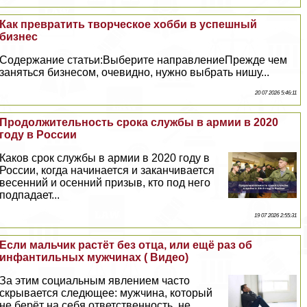
Как превратить творческое хобби в успешный
бизнес
Содержание статьи:Выберите направлениеПрежде чем
заняться бизнесом, очевидно, нужно выбрать нишу...
20 07 2026 5:46:11
Продолжительность срока службы в армии в 2020
году в России
Каков срок службы в армии в 2020 году в
России, когда начинается и заканчивается
весенний и осенний призыв, кто под него
подпадает...
19 07 2026 2:55:31
Если мальчик растёт без отца, или ещё раз об
инфантильных мужчинах ( Видео)
За этим социальным явлением часто
скрывается следющее: мужчина, который
не берёт на себя ответственность, не