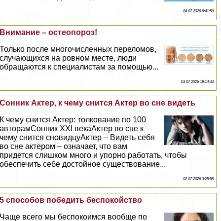
04 07 2026 6:41:59
Внимание – остеопороз!
Только после многочисленных переломов,
случающихся на ровном месте, люди
обращаются к специалистам за помощью...
03 07 2026 18:14:33
Сонник Актер, к чему снится Актер во сне видеть
К чему снится Актер: толкование по 100
авторамСонник XXI векаАктер во сне к
чему снится сновидцуАктер – Видеть себя
во сне актером – означает, что вам
придется слишком много и упopно работать, чтобы
обеспечить себе достойное существование...
02 07 2026 3:25:58
5 способов победить беспокойство
Чаще всего мы беспокоимся вообще по