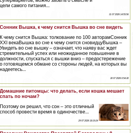
супермаркетов, можно забыть о смысле и
цели самого питания...
31 07 2026 14:55:56
Сонник Вышка, к чему снится Вышка во сне видеть
К чему снится Вышка: толкование по 100 авторамСонник
XXI векаВышка во сне к чему снится сновидцуВышка –
Увидеть во сне вышку – означает, что наяву вас ждет
стремительный успех или неожиданное повышение в
должности, спускаться с вышки вниз – предостережение
о готовящемся обмане со стороны людей, на которых вы
надеетесь...
30 07 2026 0:54:30
Домашние питомцы: что делать, если кошка мешает
спать по ночам?
Поэтому он решил, что сон – это отличный
способ провести время в одиночестве...
29 07 2026 18:19:24