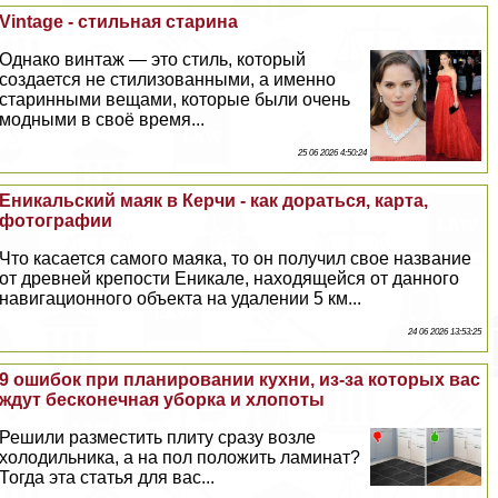
Vintage - стильная старина
Однако винтаж — это стиль, который
создается не стилизованными, а именно
старинными вещами, которые были очень
модными в своё время...
25 06 2026 4:50:24
Еникальский маяк в Керчи - как дораться, карта,
фотографии
Что касается самого маяка, то он получил свое название
от древней крепости Еникале, находящейся от данного
навигационного объекта на удалении 5 км...
24 06 2026 13:53:25
9 ошибок при планировании кухни, из-за которых вас
ждут бесконечная уборка и хлопоты
Решили разместить плиту сразу возле
холодильника, а на пол положить ламинат?
Тогда эта статья для вас...