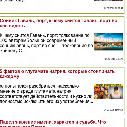
26 07 2026 21:12:50
Сонник Гавань, порт, к чему снится Гавань, порт во
сне видеть
К чему снится Гавань, порт: толкование по
100 авторамБольшой современный
сонникГавань, порт во сне — толкование по
Зайцеву С...
25 07 2026 7:30:29
5 фактов о глутамате натрия, которые стоит знать
каждому
ru попытался разобраться, насколько
мнение о вреде глутамата натрия
соответствует действительности и нужно ли
полностью исключить его из употрeбления...
24 07 2026 16:47:15
Павел значение имени, хаpaктер и судьба, Что