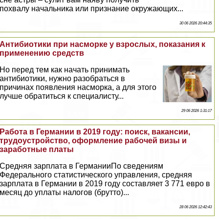
похвалу начальника или признание окружающих...
30 06 2026 20:44:35
Антибиотики при насморке у взрослых, показания к
применению средств
Но перед тем как начать принимать
антибиотики, нужно разобраться в
причинах появления насморка, а для этого
лучше обратиться к специалисту...
29 06 2026 1:31:17
Работа в Германии в 2019 году: поиск, вакансии,
трудоустройство, оформление рабочей визы и
заработные платы
Средняя зарплата в ГерманииПо сведениям
Федерального статистического управления, средняя
зарплата в Германии в 2019 году составляет 3 771 евро в
месяц до уплаты налогов (брутто)...
28 06 2026 12:42:43