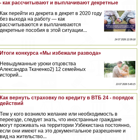
- как рассчитывают и выплачивают декретные
Как перейти из декрета в декрет в 2020 году
без выхода на работу — как
рассчитываются и выплачиваются
декретные пособия в этой ситуации...
24 07 2026 12:39:18
Итоги конкурса «Мы избежали развода»
Невыдуманные уроки отцовства
Александра Ткаченко2) 12 семейных
историй...
23 07 2026 5:49:15
Как вернуть страховку по кредиту в ВТБ 24 - порядок
действий
Тем у кого возникло желание или необходимость в
переезде, следует знать, что иностранные граждане
могут проживать на территории Узбекистана постоянно,
если они имеют на это документальное разрешение и
вид на жительство...