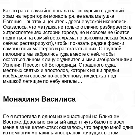
Как-то раз я случайно попала на экскурсию в древний
храм на территории монастыря, ее вела матушка
Евгения – знаток и ценитель древнерусской иконописи.
Оказалось, что матушка не только отлично разбирается в
хитросплетениях истории города, но и совсем не боится
подняться на самый верх храма по высоким лесам (храм
сейчас реставрируют), чтобы показать редкие фрески
самобытных мастеров и рассказать о них! С группой
паломниц мы забрались туда вместе с ней, чтобы
оказаться лицом к лицу с удивительными изображениями
Успения Пресвятой Богородицы, Страшного суда,
местных святых и апостолов, которых наши предки
изобразили совсем по-особенному: их держат под
мышкой летящие по небу ангелы…
Монахиня Василиса
Ее я встретила в одном из монастырей на Ближнем
Востоке. Довольно сильный акцент чуть было не ввел
меня в замешательство: оказалось, что передо мной одна
из немногих монахинь-иностранок, живущих в этом