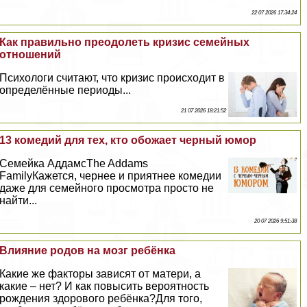
22 07 2026 17:34:24
Как правильно преодолеть кризис семейных
отношений
Психологи считают, что кризис происходит в
определённые периоды...
21 07 2026 18:21:52
13 комедий для тех, кто обожает черный юмор
Семейка АддамсThe Addams
FamilyКажется, чернее и приятнее комедии
даже для семейного просмотра просто не
найти...
20 07 2026 9:51:38
Влияние родов на мозг ребёнка
Какие же факторы зависят от матери, а
какие – нет? И как повысить вероятность
рождения здорового ребёнка?Для того,