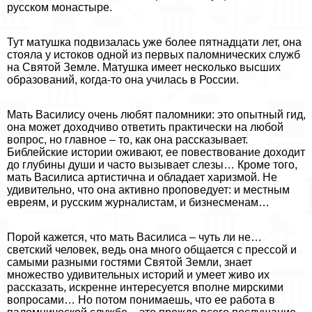
русском монастыре.
Тут матушка подвизалась уже более пятнадцати лет, она
стояла у истоков одной из первых паломнических служб
на Святой Земле. Матушка имеет несколько высших
образований, когда-то она училась в России.
Мать Василису очень любят паломники: это опытный гид,
она может доходчиво ответить пpaктически на любой
вопрос, но главное – то, как она рассказывает.
Библейские истории оживают, ее повествование доходит
до глубины души и часто вызывает слезы… Кроме того,
мать Василиса артистична и обладает харизмой. Не
удивительно, что она активно проповедует: и местным
евреям, и русским журналистам, и бизнесменам…
Порой кажется, что мать Василиса – чуть ли не…
светский человек, ведь она много общается с прессой и
самыми разными гостями Святой Земли, знает
множество удивительных историй и умеет живо их
рассказать, искренне интересуется вполне мирскими
вопросами… Но потом понимаешь, что ее работа в