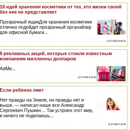
18 идей хранения косметики от тех, кто жизни своей
без нее не представляет
Прозрачный ящикДля хранения косметики
отлично подойдет прозрачный органайзер
для офисной бумаги...
13 07 2026 23:42:32
9 рекламных акций, которые стоили известным
компаниям миллионы долларов
AdMe...
12 07 2026 5:45:39
Если ребенок лжет
Нет правды на Земле, но правды нет и
выше, — написал наше все Александр
Сергеевич Пушкин… Так устроен этот мир,
и ничего не поделаешь...
11 07 2026 5:33:44