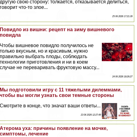
другую свою сторону: толкается, отказывается делиться,
говорит что-то злое...
25 06 2026 17:21:39
Повидло из вишни: рецепт на зиму вишневого
повидла
Чтобы вишневое повидло получилось не
только вкусным, но и красивым, нужно
правильно выбрать плоды, соблюдать
технологии приготовления и ни в коем
случае не переваривать фруктовую массу...
24 06 2026 18:26:27
Мы подготовили игру с 11 тяжелыми дилеммами,
чтобы вы могли узнать свои темные стороны
Смотрите в конце, что значат ваши ответы...
23 06 2026 12:27:49
Атерома уха: причины появление на мочке,
симптомы, лечение