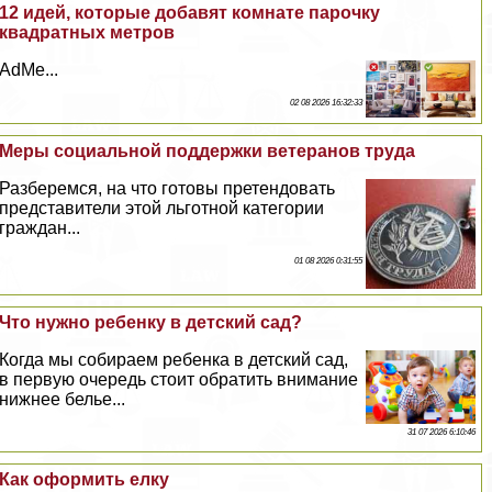
12 идей, которые добавят комнате парочку
квадратных метров
AdMe...
02 08 2026 16:32:33
Меры социальной поддержки ветеранов труда
Разберемся, на что готовы претендовать
представители этой льготной категории
граждан...
01 08 2026 0:31:55
Что нужно ребенку в детский сад?
Когда мы собираем ребенка в детский сад,
в первую очередь стоит обратить внимание
нижнее белье...
31 07 2026 6:10:46
Как оформить елку