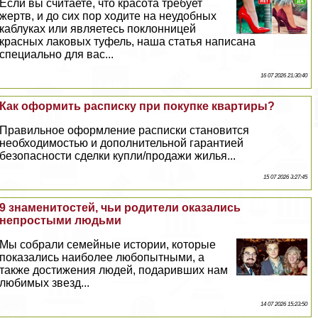
Если вы считаете, что красота требует
жертв, и до сих пор ходите на неудобных
каблуках или являетесь поклонницей
красных лаковых туфель, наша статья написана
специально для вас...
16 07 2026 21:30:40
Как оформить расписку при покупке квартиры?
Правильное оформление расписки становится
необходимостью и дополнительной гарантией
безопасности сделки купли/продажи жилья...
15 07 2026 3:27:45
9 знаменитостей, чьи родители оказались
непростыми людьми
Мы собрали семейные истории, которые
показались наиболее любопытными, а
также достижения людей, подаривших нам
любимых звезд...
14 07 2026 15:23:50