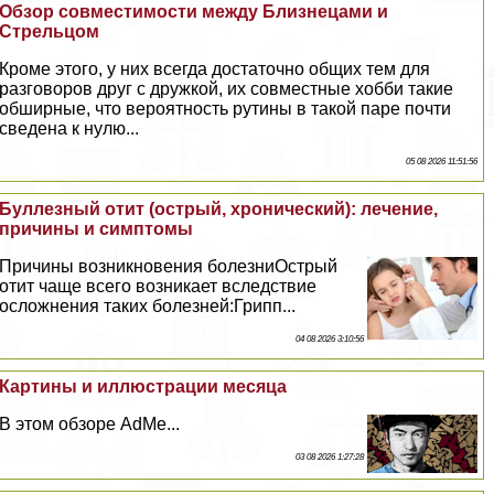
Обзор совместимости между Близнецами и
Стрельцом
Кроме этого, у них всегда достаточно общих тем для
разговоров друг с дружкой, их совместные хобби такие
обширные, что вероятность рутины в такой паре почти
сведена к нулю...
05 08 2026 11:51:56
Буллезный отит (острый, хронический): лечение,
причины и симптомы
Причины возникновения болезниОстрый
отит чаще всего возникает вследствие
осложнения таких болезней:Грипп...
04 08 2026 3:10:56
Картины и иллюстрации месяца
В этом обзоре AdMe...
03 08 2026 1:27:28