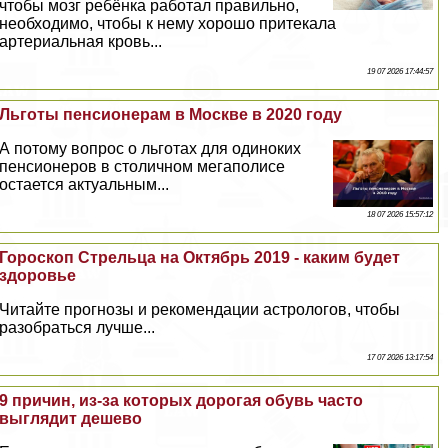
чтобы мозг ребёнка работал правильно,
необходимо, чтобы к нему хорошо притекала
артериальная кровь...
19 07 2026 17:44:57
Льготы пенсионерам в Москве в 2020 году
А потому вопрос о льготах для одиноких
пенсионеров в столичном мегаполисе
остается актуальным...
18 07 2026 15:57:12
Гороскоп Стрельца на Октябрь 2019 - каким будет
здоровье
Читайте прогнозы и рекомендации астрологов, чтобы
разобраться лучше...
17 07 2026 13:17:54
9 причин, из-за которых дорогая обувь часто
выглядит дешево