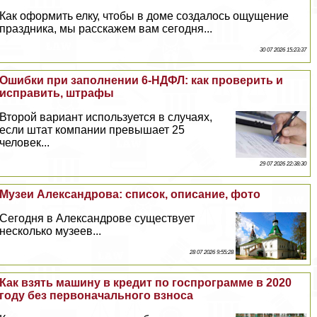
Как оформить елку, чтобы в доме создалось ощущение
праздника, мы расскажем вам сегодня...
30 07 2026 15:23:37
Ошибки при заполнении 6-НДФЛ: как проверить и
исправить, штрафы
Второй вариант используется в случаях,
если штат компании превышает 25
человек...
29 07 2026 22:38:30
Музеи Александрова: список, описание, фото
Сегодня в Александрове существует
несколько музеев...
28 07 2026 9:55:28
Как взять машину в кредит по госпрограмме в 2020
году без первоначального взноса