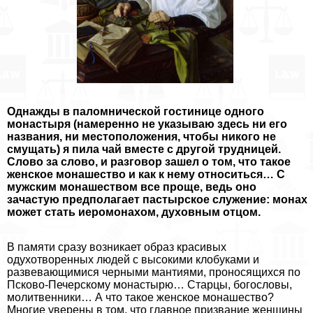
Однажды в паломнической гостинице одного
монастыря (намеренно не указываю здесь ни его
названия, ни местоположения, чтобы никого не
смущать) я пила чай вместе с другой трудницей.
Слово за слово, и разговор зашел о том, что такое
женское монашество и как к нему относиться… С
мужским монашеством все проще, ведь оно
зачастую предполагает пастырское служение: монах
может стать иеромонахом, духовным отцом.
В памяти сразу возникает образ красивых
одухотворенных людей с высокими клобуками и
развевающимися черными мантиями, проносящихся по
Псково-Печерскому монастырю… Старцы, богословы,
молитвенники… А что такое женское монашество?
Многие уверены в том, что главное призвание женщины