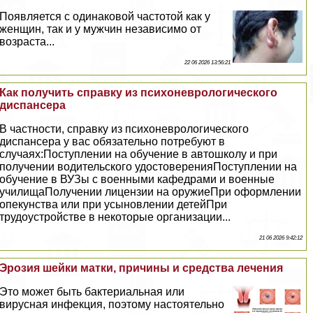
Появляется с одинаковой частотой как у
женщин, так и у мужчин независимо от
возраста...
22 06 2026 13:56:21
Как получить справку из психоневрологического
диспансера
В частности, справку из психоневрологического
диспансера у вас обязательно потребуют в
случаях:Поступлении на обучение в автошколу и при
получении водительского удостоверенияПоступлении на
обучение в ВУЗы с военными кафедрами и военные
училищаПолучении лицензии на оружиеПри оформлении
опекунства или при усыновлении детейПри
трудоустройстве в некоторые организации...
21 06 2026 9:42:12
Эрозия шейки матки, причины и средства лечения
Это может быть бактериальная или
вирусная инфекция, поэтому настоятельно