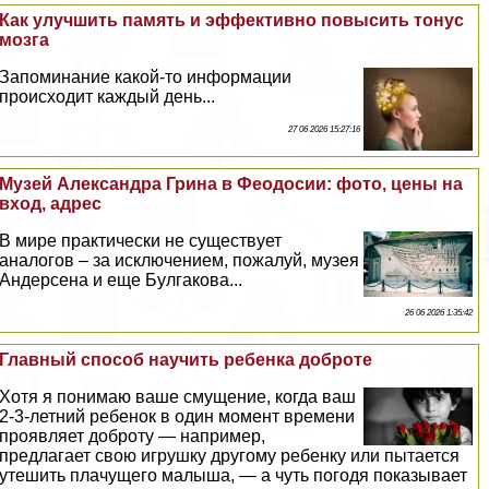
Как улучшить память и эффективно повысить тонус
мозга
Запоминание какой-то информации
происходит каждый день...
27 06 2026 15:27:16
Музей Александра Грина в Феодосии: фото, цены на
вход, адрес
В мире пpaктически не существует
аналогов – за исключением, пожалуй, музея
Андерсена и еще Булгакова...
26 06 2026 1:35:42
Главный способ научить ребенка доброте
Хотя я понимаю ваше смущение, когда ваш
2-3-летний ребенок в один момент времени
проявляет доброту — например,
предлагает свою игрушку другому ребенку или пытается
утешить плачущего малыша, — а чуть погодя показывает