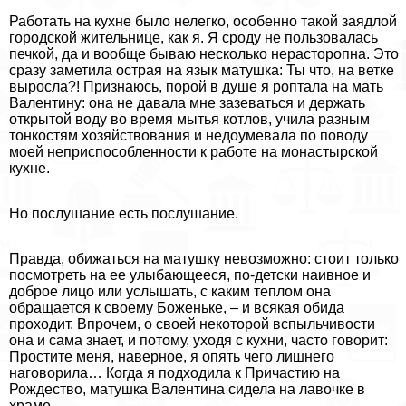
Работать на кухне было нелегко, особенно такой заядлой
городской жительнице, как я. Я сроду не пользовалась
печкой, да и вообще бываю несколько нерасторопна. Это
сразу заметила острая на язык матушка: Ты что, на ветке
выросла?! Признаюсь, порой в душе я роптала на мать
Валентину: она не давала мне зазеваться и держать
открытой воду во время мытья котлов, учила разным
тонкостям хозяйствования и недоумевала по поводу
моей неприспособленности к работе на монастырской
кухне.
Но послушание есть послушание.
Правда, обижаться на матушку невозможно: стоит только
посмотреть на ее улыбающееся, по-детски наивное и
доброе лицо или услышать, с каким теплом она
обращается к своему Боженьке, – и всякая обида
проходит. Впрочем, о своей некоторой вспыльчивости
она и сама знает, и потому, уходя с кухни, часто говорит:
Простите меня, наверное, я опять чего лишнего
наговорила… Когда я подходила к Причастию на
Рождество, матушка Валентина сидела на лавочке в
храме.