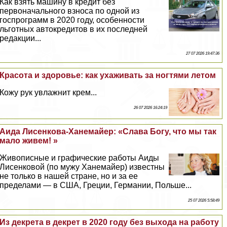
Как взять машину в кредит без
первоначального взноса по одной из
госпрограмм в 2020 году, особенности
льготных автокредитов в их последней
редакции...
27 07 2026 19:47:36
Красота и здоровье: как ухаживать за ногтями летом
Кожу рук увлажнит крем...
26 07 2026 16:24:19
Аида Лисенкова-Ханемайер: «Слава Богу, что мы так
мало живем! »
Живописные и графические работы Аиды
Лисенковой (по мужу Ханемайер) известны
не только в нашей стране, но и за ее
пределами — в США, Греции, Германии, Польше...
25 07 2026 5:58:49
Из декрета в декрет в 2020 году без выхода на работу