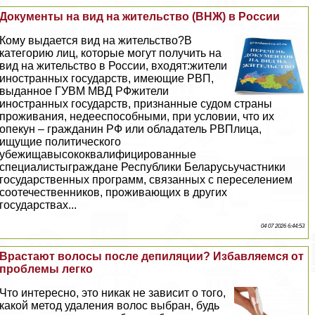
Документы на вид на жительство (ВНЖ) в России
Кому выдается вид на жительство?В
категорию лиц, которые могут получить на
вид на жительство в России, входят:жители
иностранных государств, имеющие РВП,
выданное ГУВМ МВД РФжители
иностранных государств, признанные судом страны
проживания, недееспособными, при условии, что их
опекун – гражданин РФ или обладатель РВПлица,
ищущие политического
убежищавысококвалифицированные
специалистыграждане Республики Беларусьучастники
государственных программ, связанных с переселением
соотечественников, проживающих в других
государствах...
04 07 2026 6:44:53
Врастают волосы после депиляции? Избавляемся от
проблемы легко
Что интересно, это никак не зависит о того,
какой метод удаления волос выбран, будь