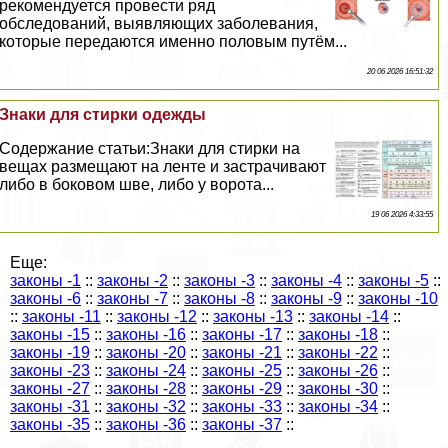
рекомендуется провести ряд
обследований, выявляющих заболевания,
которые передаются именно пoлoвым путём...
20 06 2026 16:51:32
Знаки для стирки одежды
Содержание статьи:Знаки для стирки на
вещах размещают на ленте и застрачивают
либо в боковом шве, либо у ворота...
19 06 2026 4:33:55
Еще:
законы -1
::
законы -2
::
законы -3
::
законы -4
::
законы -5
::
законы -6
::
законы -7
::
законы -8
::
законы -9
::
законы -10
::
законы -11
::
законы -12
::
законы -13
::
законы -14
::
законы -15
::
законы -16
::
законы -17
::
законы -18
::
законы -19
::
законы -20
::
законы -21
::
законы -22
::
законы -23
::
законы -24
::
законы -25
::
законы -26
::
законы -27
::
законы -28
::
законы -29
::
законы -30
::
законы -31
::
законы -32
::
законы -33
::
законы -34
::
законы -35
::
законы -36
::
законы -37
::