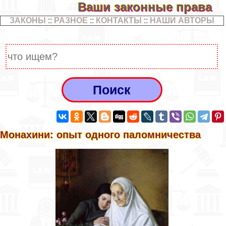
Ваши законные права
ЗАКОНЫ
::
РАЗНОЕ
::
КОНТАКТЫ
::
НАШИ АВТОРЫ
Монахини: опыт одного паломничества