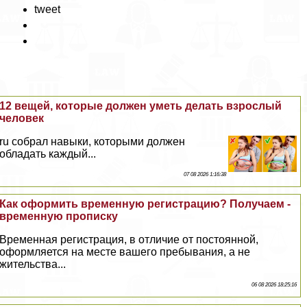
tweet
12 вещей, которые должен уметь делать взрослый
человек
ru собрал навыки, которыми должен
обладать каждый...
07 08 2026 1:16:38
Как оформить временную регистрацию? Получаем -
временную прописку
Временная регистрация, в отличие от постоянной,
оформляется на месте вашего пребывания, а не
жительства...
06 08 2026 18:25:16