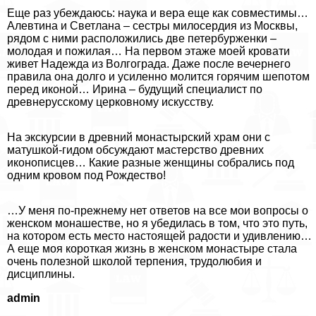
Еще раз убеждаюсь: наука и вера еще как совместимы…
Алевтина и Светлана – сестры милосердия из Москвы,
рядом с ними расположились две петербурженки –
молодая и пожилая… На первом этаже моей кровати
живет Надежда из Волгограда. Даже после вечернего
правила она долго и усиленно молится горячим шепотом
перед иконой… Ирина – будущий специалист по
древнерусскому церковному искусству.
На экскурсии в древний монастырский храм они с
матушкой-гидом обсуждают мастерство древних
иконописцев… Какие разные женщины собрались под
одним кровом под Рождество!
…У меня по-прежнему нет ответов на все мои вопросы о
женском монашестве, но я убедилась в том, что это путь,
на котором есть место настоящей радости и удивлению…
А еще моя короткая жизнь в женском монастыре стала
очень полезной школой терпения, трудолюбия и
дисциплины.
admin