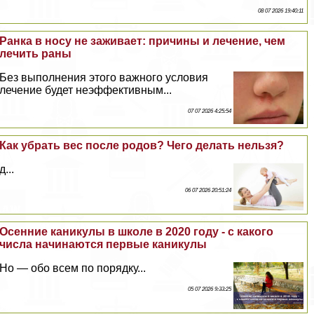
08 07 2026 19:40:11
Ранка в носу не заживает: причины и лечение, чем
лечить раны
Без выполнения этого важного условия
лечение будет неэффективным...
07 07 2026 4:25:54
Как убрать вес после родов? Чего делать нельзя?
д...
06 07 2026 20:51:24
Осенние каникулы в школе в 2020 году - с какого
числа начинаются первые каникулы
Но — обо всем по порядку...
05 07 2026 9:33:25