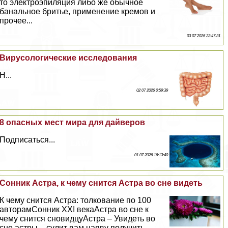
то электроэпиляция либо же обычное
бaнaльное бритье, применение кремов и
прочее...
03 07 2026 23:47:31
Вирусологические исследования
Н...
02 07 2026 0:59:39
8 опасных мест мира для дайверов
Подписаться...
01 07 2026 16:13:40
Сонник Астра, к чему снится Астра во сне видеть
К чему снится Астра: толкование по 100
авторамСонник XXI векаАстра во сне к
чему снится сновидцуАстра – Увидеть во
сне астры – сулит вам наяву получить