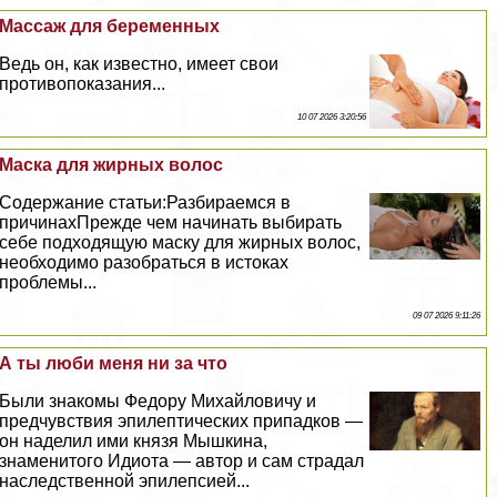
Массаж для беременных
Ведь он, как известно, имеет свои
противопоказания...
10 07 2026 3:20:56
Маска для жирных волос
Содержание статьи:Разбираемся в
причинахПрежде чем начинать выбирать
себе подходящую маску для жирных волос,
необходимо разобраться в истоках
проблемы...
09 07 2026 9:11:26
А ты люби меня ни за что
Были знакомы Федору Михайловичу и
предчувствия эпилептических припадков —
он наделил ими князя Мышкина,
знаменитого Идиота — автор и сам страдал
наследственной эпилепсией...