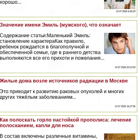
хорошо...
15 07 2026 4:42:29
Значение имени Эмиль (мужского), что означает
Содержание статьи:Маленький Эмиль:
становление хаpaктераКак правило,
ребенок рождается в благополучной и
обеспеченной семье, где в раннего детства
выполняются все его прихоти и пожелания...
14 07 2026 20:13:54
Жилые дома возле источников радиации в Москве
Это приводит к развитию paковых опухолей и многих
других тяжёлым заболеваниям...
13 07 2026 16:27:56
Как полоскать горло настойкой прополиса: лечение
полосканием, капли для носа
В состав включены различные витамины,