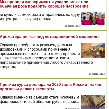
Мы провели эксперимент и узнали, может ли
обычная роза подарить хорошее настроение
ru купили свежих роз и отправились на одну
из центральных улиц города...
27 06 2026 1:46:47
Ароматерапия как вид нетрадиционной медицины
Однако пренебрегать рекомендуемыми
дозировками и способами применения
аромамасел не стоит — это может привести
к нежелательным последствиям, как и
неправильное применение любого лекарственного
средства...
26 06 2026 16:18:35
Прогноз курса доллара на 2020 год в России - какие
прогнозы делают эксперты
Однако именно те санкции стали ключевым
фактором, который обвалил рубль весной...
25 06 2026 0:37:54