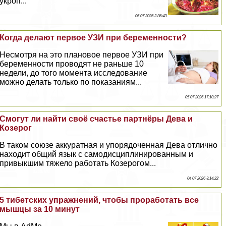
укроп...
06 07 2026 2:36:43
Когда делают первое УЗИ при беременности?
Несмотря на это плановое первое УЗИ при
беременности проводят не раньше 10
недели, до того момента исследование
можно делать только по показаниям...
05 07 2026 17:10:27
Смогут ли найти своё счастье партнёры Дева и
Козерог
В таком союзе аккуратная и упорядоченная Дева отлично
находит общий язык с самодисциплинированным и
привыкшим тяжело работать Козерогом...
04 07 2026 3:14:22
5 тибетских упражнений, чтобы проработать все
мышцы за 10 минут