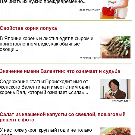
Начинать их нужно преждевременно...
09 07 2026 17:16:27
Свойства корня лопуха
В Японии корень и листья едят в сыром и
приготовленном виде, как обычные
овощи...
08 07 2026 11:22:12
Значение имени Валентин: что означает и судьба
Содержание статьи:Происходит имя от
женского Валентина и имеет с ним один
корень Вал, который означает «сила»...
07 07 2026 3:45:11
Cалат из квашеной капусты со свеклой, пошаговый
рецепт с фото
У нас тоже укроп круглый год,и не только