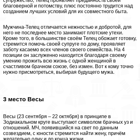
супружество, Телец проявляет преданность своей
благоверной и потомству, плюс постоянно трудится над
созданием лучших условий для их совместного быта.
Мужчина-Телец отличается нежностью и добротой, для
него не последнее место занимают плотские утехи.
Кроме того, в большинстве своём Телец обожает готовку,
стремится помочь своей супруге по дому, проявляет
заботу касаемо всех члeнов своего семейства. На 4
позиции он заслуженно находится благодаря своему
умению прожить всю жизнь с одной женщиной в
счастливом брачном союзе, без измен. Вот к кому точно
нужно присмотреться, выбирая будущего мужа.
3 место Весы
Весы (23 сентября – 22 октября) в принципе в
Зодиакальном круге выступают символом брачных уз и
отношений. МЧ, появившийся на свет по данным
созвездием, с юности стремится найти жену, причём
желательно одну и до конца жизни.