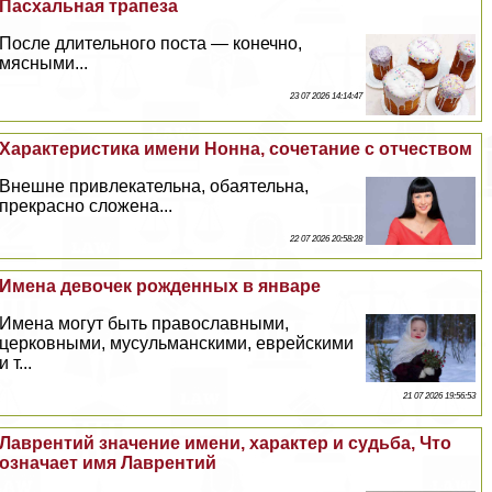
Пасхальная трапеза
После длительного поста — конечно,
мясными...
23 07 2026 14:14:47
Хаpaктеристика имени Нонна, сочетание с отчеством
Внешне привлекательна, обаятельна,
прекрасно сложена...
22 07 2026 20:58:28
Имена девочек рожденных в январе
Имена могут быть православными,
церковными, мусульманскими, еврейскими
и т...
21 07 2026 19:56:53
Лаврентий значение имени, хаpaктер и судьба, Что
означает имя Лаврентий