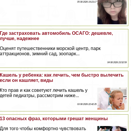
05 08 2026 19:23:17
Где застраховать автомобиль ОСАГО: дешевле,
лучше, надежнее
Оценят путешественники морской центр, парк
аттpaкционов, зимний сад, зоопарк...
04 08 2026 23:52:59
Кашель у ребенка: как лечить, чем быстро вылечить
если он кашляет, виды
Кто прав и как советуют лечить кашель у
детей педиатры, рассмотрим ниже...
03 08 2026 22:42:35
13 опасных фраз, которыми грешат женщины
Для того чтобы комфортно чувствовать