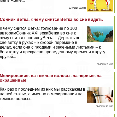
Мы в AdMe...
03 07 2026 20:20:56
Сонник Ветка, к чему снится Ветка во сне видеть
К чему снится Ветка: толкование по 100
авторамСонник XXI векаВетка во сне к
чему снится сновидцуВетка – Держать во
сне ветку в руках – к скорой перемене в
делах, если она с плодами и зелеными листьями – к
богатству и прекрасно проведенному времени в кругу
друзей...
02 07 2026 0:18:13
Мелирование: на темные волосы, на черные, на
окрашенные
Как раз о последнем из них мы расскажем в
нашей статье, а именно о мелировании на
темные волосы...
01 07 2026 16:59:20