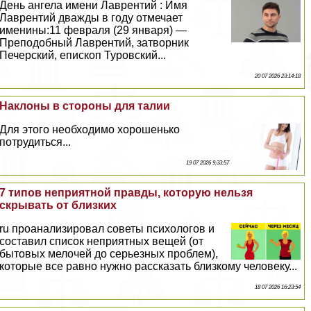
День ангела имени Лаврентий : Имя
Лаврентий дважды в году отмечает
именины:11 февраля (29 января) —
Преподобный Лаврентий, затворник
Печерский, епископ Туровский...
20 07 2026 23:14:18
Наклоны в стороны для талии
Для этого необходимо хорошенько
потрудиться...
19 07 2026 9:33:57
7 типов неприятной правды, которую нельзя
скрывать от близких
ru проанализировал советы психологов и
составил список неприятных вещей (от
бытовых мелочей до серьезных проблем),
которые все равно нужно рассказать близкому человеку...
18 07 2026 16:23:54