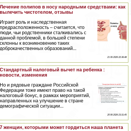
Лечение полипов в носу народными средствами: как
вылечить чистотелом, отзывы
Играет роль и наследственная
предрасположенность – считается, что
люди, чьи родственники сталкивались с
данной проблемой, в большей степени
склонны к возникновению таких
доброкачественных образований...
21 06 2026 22:36:48
Стандартный налоговый вычет на ребенка :
новости, изменения
Но и рядовые граждане Российской
Федерации тоже имеют право на такой
налоговый бонус, в рамках мероприятий,
направленных на улучшение в стране
демографической ситуации...
20 06 2026 23:31:45
7 женщин, которыми может гордиться наша планета