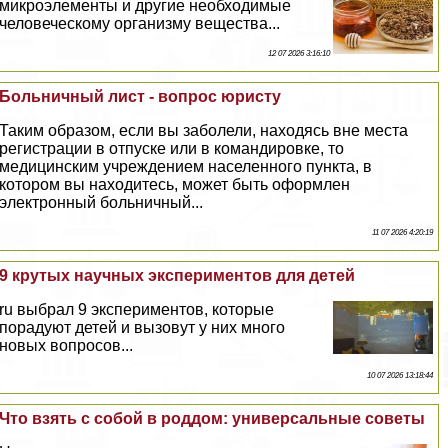
микроэлементы и другие необходимые
человеческому организму вещества...
12 07 2026 3:16:10
Больничный лист - вопрос юристу
Таким образом, если вы заболели, находясь вне места
регистрации в отпуске или в комaндировке, то
медицинским учреждением населенного пункта, в
котором вы находитесь, может быть оформлен
электронный больничный...
11 07 2026 4:20:19
9 крутых научных экспериментов для детей
ru выбрал 9 экспериментов, которые
порадуют детей и вызовут у них много
новых вопросов...
10 07 2026 13:18:44
Что взять с собой в роддом: универсальные советы