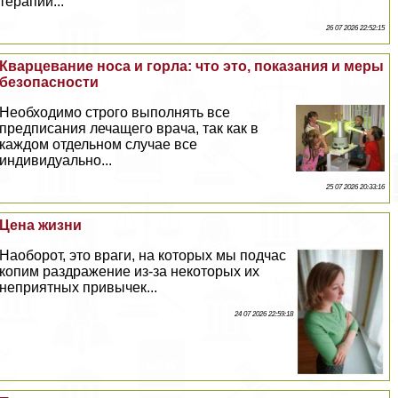
терапии...
26 07 2026 22:52:15
Кварцевание носа и горла: что это, показания и меры
безопасности
Необходимо строго выполнять все
предписания лечащего врача, так как в
каждом отдельном случае все
индивидуально...
25 07 2026 20:33:16
Цена жизни
Наоборот, это враги, на которых мы подчас
копим раздражение из-за некоторых их
неприятных привычек...
24 07 2026 22:59:18