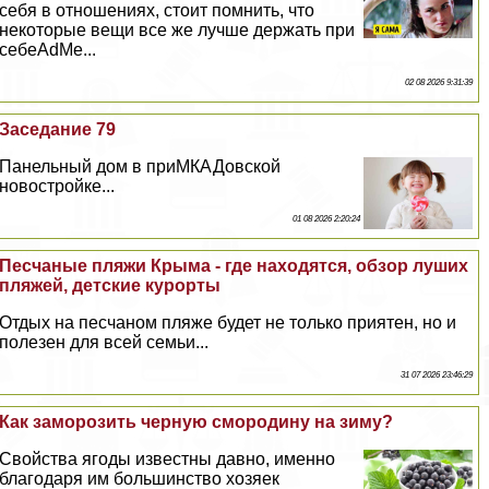
себя в отношениях, стоит помнить, что
некоторые вещи все же лучше держать при
себеAdMe...
02 08 2026 9:31:39
Заседание 79
Панельный дом в приМКАДовской
новостройке...
01 08 2026 2:20:24
Песчаные пляжи Крыма - где находятся, обзор луших
пляжей, детские курорты
Отдых на песчаном пляже будет не только приятен, но и
полезен для всей семьи...
31 07 2026 23:46:29
Как заморозить черную смородину на зиму?
Свойства ягоды известны давно, именно
благодаря им большинство хозяек