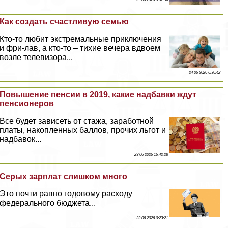
Как создать счастливую семью
Кто-то любит экстремальные приключения
и фри-лав, а кто-то – тихие вечера вдвоем
возле телевизора...
24 06 2026 6:36:42
Повышение пенсии в 2019, какие надбавки ждут
пенсионеров
Все будет зависеть от стажа, заработной
платы, накопленных баллов, прочих льгот и
надбавок...
23 06 2026 16:42:28
Серых зарплат слишком много
Это почти равно годовому расходу
федерального бюджета...
22 06 2026 0:23:21