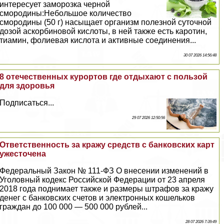
интересует заморозка черной
смородины:Небольшое количество
смородины (50 г) насыщает организм полезной суточной
дозой аскорбиновой кислоты, в ней также есть каротин,
тиамин, фолиевая кислота и активные соединения...
30 07 2026 14:56:48
8 отечественных курортов где отдыхают с пользой
для здоровья
Подписаться...
29 07 2026 12:50:56
Ответственность за кражу средств с банковских карт
ужесточена
Федеральный Закон № 111-ФЗ О внесении изменений в
Уголовный кодекс Российской Федерации от 23 апреля
2018 года поднимает также и размеры штрафов за кражу
денег с банковских счетов и электронных кошельков
граждан до 100 000 — 500 000 рублей...
28 07 2026 7:39:49