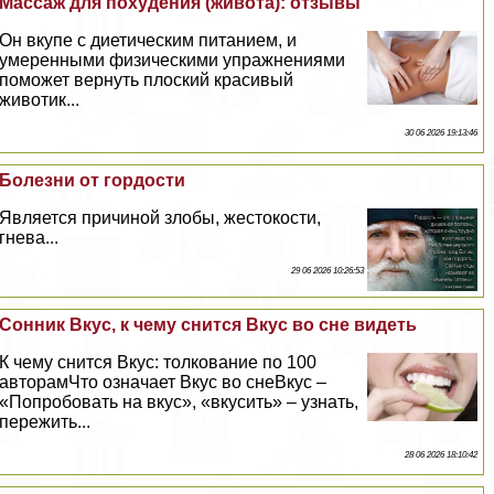
Массаж для похудения (живота): отзывы
Он вкупе с диетическим питанием, и
умеренными физическими упражнениями
поможет вернуть плоский красивый
животик...
30 06 2026 19:13:46
Болезни от гордости
Является причиной злобы, жестокости,
гнева...
29 06 2026 10:26:53
Сонник Вкус, к чему снится Вкус во сне видеть
К чему снится Вкус: толкование по 100
авторамЧто означает Вкус во снеВкус –
«Попробовать на вкус», «вкусить» – узнать,
пережить...
28 06 2026 18:10:42