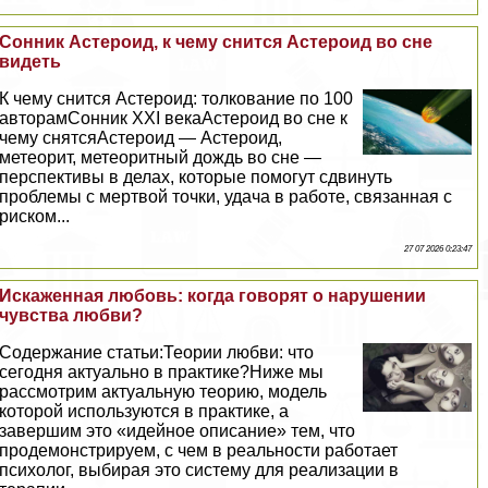
Сонник Астероид, к чему снится Астероид во сне
видеть
К чему снится Астероид: толкование по 100
авторамСонник XXI векаАстероид во сне к
чему снятсяАстероид — Астероид,
метеорит, метеоритный дождь во сне —
перспективы в делах, которые помогут сдвинуть
проблемы с мертвой точки, удача в работе, связанная с
риском...
27 07 2026 0:23:47
Искаженная любовь: когда говорят о нарушении
чувства любви?
Содержание статьи:Теории любви: что
сегодня актуально в пpaктике?Ниже мы
рассмотрим актуальную теорию, модель
которой используются в пpaктике, а
завершим это «идейное описание» тем, что
продемонстрируем, с чем в реальности работает
психолог, выбирая это систему для реализации в