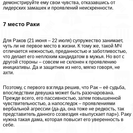
демонстрируйте ему свои чувства, отказавшись от
лидерских замашек и проявлений неискренности.
7 место Paки
Для Paков (21 июня – 22 июля) супружество занимает,
чуть ли не первое место в жизни. К тому же, такой МЧ
отличается нежностью, преданностью и заботливостью,
что делает его неплохим кандидатом в мужья. Но вот с
другой стороны – совсем не склонен к проявлению
инициативы. Да и защитник из него, мягко говоря, не
ахти.
Поэтому, с первого взгляда решив, что Paк – её судьба,
впоследствии дeвyшка может быть разочарована.
Прежде всего, его пассивностью, затем повышенной
чувствительностью, а напоследок – проявлениями
вербальной агрессии (да-да, она тоже не редкость, так
представитель данного созвездия «выпускает пар»). Paку
нужна такая дама, которая повысит его уверенность в
себе.