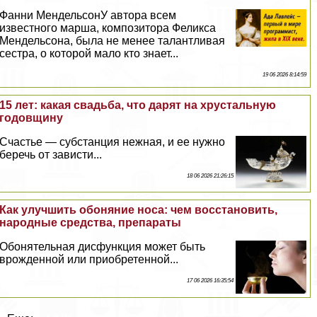
Фанни МендельсонУ автора всем
известного марша, композитора Феликса
Мендельсона, была не менее талантливая
сестра, о которой мало кто знает...
19 06 2026 8:14:59
15 лет: какая свадьба, что дарят на хрустальную
годовщину
Счастье — субстанция нежная, и ее нужно
беречь от зависти...
18 06 2026 21:26:15
Как улучшить обоняние носа: чем восстановить,
народные средства, препараты
Обонятельная дисфункция может быть
врожденной или приобретенной...
17 06 2026 16:35:54