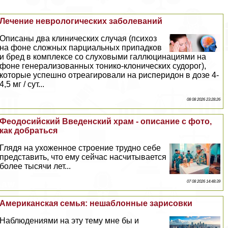
Лечение неврологических заболеваний
Описаны два клинических случая (психоз
на фоне сложных парциальных припадков
и бред в комплексе со слуховыми галлюцинациями на
фоне генерализованных тонико-клонических судорог),
которые успешно отреагировали на рисперидон в дозе 4-
4,5 мг / сут...
08 08 2026 23:28:26
Феодосийский Введенский храм - описание с фото,
как добраться
Глядя на ухоженное строение трудно себе
представить, что ему сейчас насчитывается
более тысячи лет...
07 08 2026 14:48:39
Американская семья: нешаблонные зарисовки
Наблюдениями на эту тему мне бы и