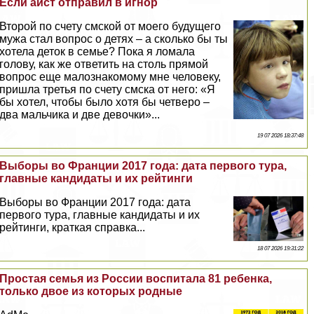
Если аист отправил в игнор
Второй по счету смской от моего будущего
мужа стал вопрос о детях – а сколько бы ты
хотела деток в семье? Пока я ломала
голову, как же ответить на столь прямой
вопрос еще малознакомому мне человеку,
пришла третья по счету смска от него: «Я
бы хотел, чтобы было хотя бы четверо –
два мальчика и две дeвoчки»...
19 07 2026 18:37:48
Выборы во Франции 2017 года: дата первого тура,
главные кандидаты и их рейтинги
Выборы во Франции 2017 года: дата
первого тура, главные кандидаты и их
рейтинги, краткая справка...
18 07 2026 19:31:22
Простая семья из России воспитала 81 ребенка,
только двое из которых родные