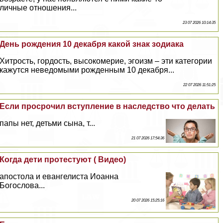
личные отношения...
23 07 2026 10:14:35
День рождения 10 декабря какой знак зодиака
Хитрость, гордость, высокомерие, эгоизм – эти категории
кажутся неведомыми рожденным 10 декабря...
22 07 2026 11:51:25
Если просрочил вступление в наследство что делать
папы нет, детьми сына, т...
21 07 2026 17:54:36
Когда дети протестуют ( Видео)
апостола и евангелиста Иоанна
Богослова...
20 07 2026 15:25:16