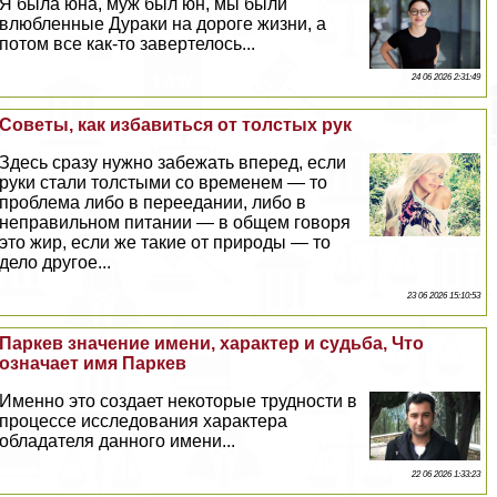
Я была юна, муж был юн, мы были
влюбленные Дypaки на дороге жизни, а
потом все как-то завертелось...
24 06 2026 2:31:49
Советы, как избавиться от толстых рук
Здесь сразу нужно забежать вперед, если
руки стали толстыми со временем — то
проблема либо в переедании, либо в
неправильном питании — в общем говоря
это жир, если же такие от природы — то
дело другое...
23 06 2026 15:10:53
Паркев значение имени, хаpaктер и судьба, Что
означает имя Паркев
Именно это создает некоторые трудности в
процессе исследования хаpaктера
обладателя данного имени...
22 06 2026 1:33:23