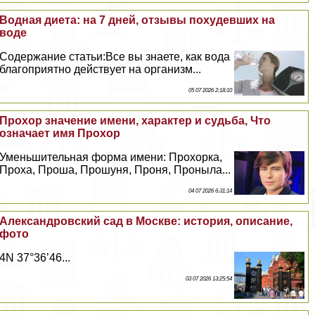
Водная диета: на 7 дней, отзывы похудевших на
воде
Содержание статьи:Все вы знаете, как вода
благоприятно действует на организм...
05 07 2026 2:18:10
Прохор значение имени, хаpaктер и судьба, Что
означает имя Прохор
Уменьшительная форма имени: Прохорка,
Проха, Проша, Прошуня, Проня, Проныла...
04 07 2026 6:31:14
Александровский сад в Москве: история, описание,
фото
4N 37°36’46...
03 07 2026 13:25:54