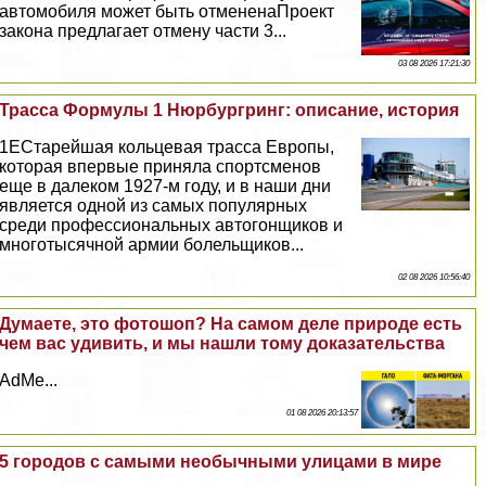
автомобиля может быть отмененаПроект
закона предлагает отмену части 3...
03 08 2026 17:21:30
Трасса Формулы 1 Нюрбургринг: описание, история
1EСтарейшая кольцевая трасса Европы,
которая впервые приняла спортсменов
еще в далеком 1927-м году, и в наши дни
является одной из самых популярных
среди профессиональных автогонщиков и
многотысячной армии болельщиков...
02 08 2026 10:56:40
Думаете, это фотошоп? На самом деле природе есть
чем вас удивить, и мы нашли тому доказательства
AdMe...
01 08 2026 20:13:57
5 городов с самыми необычными улицами в мире