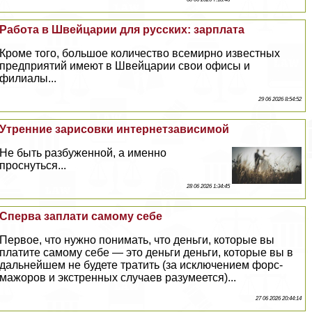
Работа в Швейцарии для русских: зарплата
Кроме того, большое количество всемирно известных
предприятий имеют в Швейцарии свои офисы и
филиалы...
29 06 2026 8:54:52
Утренние зарисовки интернетзависимой
Не быть разбуженной, а именно
проснуться...
28 06 2026 1:34:45
Сперва заплати самому себе
Первое, что нужно понимать, что деньги, которые вы
платите самому себе — это деньги деньги, которые вы в
дальнейшем не будете тратить (за исключением форс-
мажоров и экстренных случаев разумеется)...
27 06 2026 20:44:14