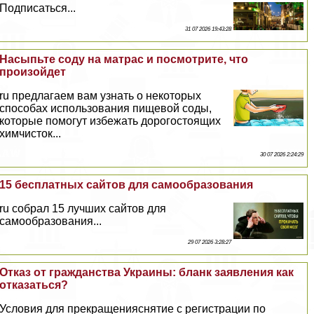
Подписаться...
31 07 2026 19:43:28
Насыпьте соду на матрас и посмотрите, что
произойдет
ru предлагаем вам узнать о некоторых
способах использования пищевой соды,
которые помогут избежать дорогостоящих
химчисток...
30 07 2026 2:24:29
15 бесплатных сайтов для самообразования
ru собрал 15 лучших сайтов для
самообразования...
29 07 2026 3:28:27
Отказ от гражданства Украины: бланк заявления как
отказаться?
Условия для прекращенияснятие с регистрации по