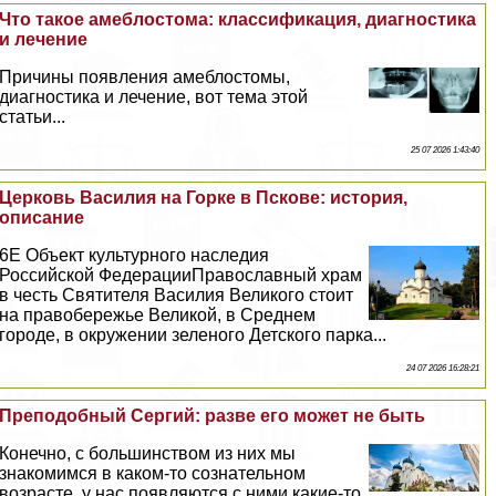
Что такое амeблостома: классификация, диагностика
и лечение
Причины появления амeблостомы,
диагностика и лечение, вот тема этой
статьи...
25 07 2026 1:43:40
Церковь Василия на Горке в Пскове: история,
описание
6E Объект культурного наследия
Российской ФедерацииПравославный храм
в честь Святителя Василия Великого стоит
на правобережье Великой, в Среднем
городе, в окружении зеленого Детского парка...
24 07 2026 16:28:21
Преподобный Сергий: разве его может не быть
Конечно, с большинством из них мы
знакомимся в каком-то сознательном
возрасте, у нас появляются с ними какие-то