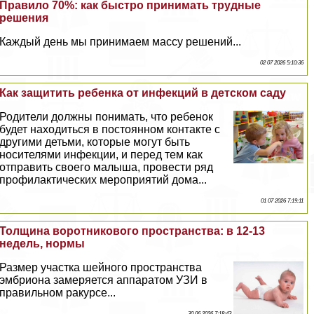
Правило 70%: как быстро принимать трудные
решения
Каждый день мы принимаем массу решений...
02 07 2026 5:10:36
Как защитить ребенка от инфекций в детском саду
Родители должны понимать, что ребенок
будет находиться в постоянном контакте с
другими детьми, которые могут быть
носителями инфекции, и перед тем как
отправить своего малыша, провести ряд
профилактических мероприятий дома...
01 07 2026 7:19:11
Толщина воротникового прострaнcтва: в 12-13
недель, нормы
Размер участка шейного прострaнcтва
эмбриона замеряется аппаратом УЗИ в
правильном paкурсе...
30 06 2026 7:18:43