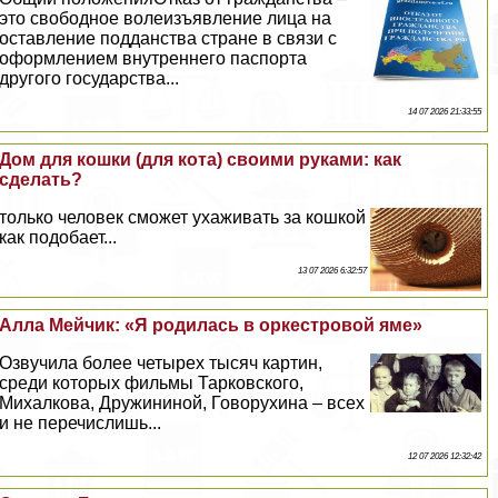
это свободное волеизъявление лица на
оставление подданства стране в связи с
оформлением внутреннего паспорта
другого государства...
14 07 2026 21:33:55
Дом для кошки (для кота) своими руками: как
сделать?
только человек сможет ухаживать за кошкой
как подобает...
13 07 2026 6:32:57
Алла Мейчик: «Я родилась в оркестровой яме»
Озвучила более четырех тысяч картин,
среди которых фильмы Тарковского,
Михалкова, Дружининой, Говорухина – всех
и не перечислишь...
12 07 2026 12:32:42