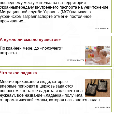
последнему месту жительства на территории
Украиныпередачу внутреннего паспорта на уничтожение
Миграционной службе Украины (МСУ)наличие в
украинском загранпаспорте отметки постоянное
проживание...
28 07 2026 5:19:21
А нужно ли «мыло душистое»
По крайней мере, до «ползучего»
возраста...
27 07 2026 14:47:59
Что такое ладанка
Многие прихожане и люди, которые
впервые приходят в церковь задаются
вопросом: что такое ладанка и для чего она
нужна?Своё название «ладанка» получила
от ароматической смолы, которая называется ладан...
26 07 2026 4:25:38