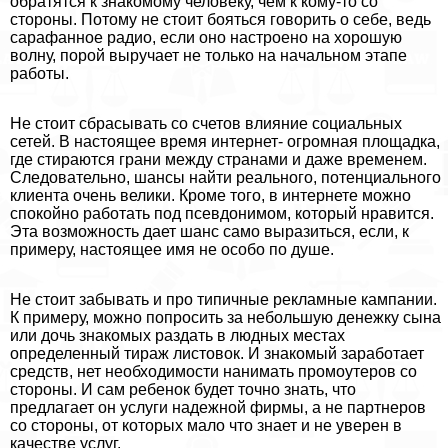
обратятся к знакомому человеку, чем к кому-то со
стороны. Потому не стоит бояться говорить о себе, ведь
сарафанное радио, если оно настроено на хорошую
волну, порой выручает не только на начальном этапе
работы.
Не стоит сбрасывать со счетов влияние социальных
сетей. В настоящее время интернет- огромная площадка,
где стираются грани между странами и даже временем.
Следовательно, шансы найти реального, потенциального
клиента очень велики. Кроме того, в интернете можно
спокойно работать под псевдонимом, который нравится.
Эта возможность дает шанс само выразиться, если, к
примеру, настоящее имя не особо по душе.
Не стоит забывать и про типичные рекламные кампании.
К примеру, можно попросить за небольшую денежку сына
или дочь знакомых раздать в людных местах
определенный тираж листовок. И знакомый заработает
средств, нет необходимости нанимать промоутеров со
стороны. И сам ребенок будет точно знать, что
предлагает он услуги надежной фирмы, а не партнеров
со стороны, от которых мало что знает и не уверен в
качестве услуг.