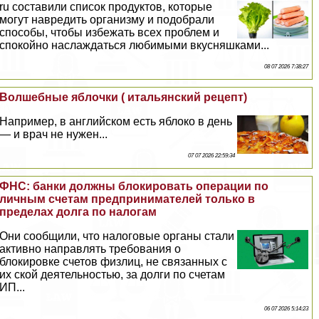
ru составили список продуктов, которые
могут навредить организму и подобрали
способы, чтобы избежать всех проблем и
спокойно наслаждаться любимыми вкусняшками...
08 07 2026 7:38:27
Волшебные яблочки ( итальянский рецепт)
Например, в английском есть яблоко в день
— и врач не нужен...
07 07 2026 22:59:34
ФНС: банки должны блокировать операции по
личным счетам предпринимателей только в
пределах долга по налогам
Они сообщили, что налоговые органы стали
активно направлять требования о
блокировке счетов физлиц, не связанных с
их ской деятельностью, за долги по счетам
ИП...
06 07 2026 5:14:23