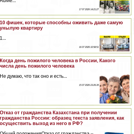
AdMe...
17 07 2026 14:21:27
10 фишек, которые способны оживить даже самую
унылую квартиру
1...
16 07 2026 10:58:51
Когда день пожилого человека в России, Какого
числа день пожилого человека
Не думаю, что так оно и есть...
15 07 2026 23:26:39
Отказ от гражданства Казахстана при получении
гражданства России: образец текста заявления, как
осуществить выход из него в РФ?
Общий положенияОтказ от гражданства –