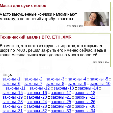
Маска для сухих волос
Часто высушенные кончики напоминают
мочалку, а не женский атрибут красоты...
21 06 2026 18:42:33
Технический анализ BTC, ETH, XMR
Возможно, что ктото из крупных игроков, кто открывал
шорт по 7400 , решил закрыть его именно сейчас, ведь в
конце месяца рынок ждет довольно много новостей ...
20 06 2026 12:32:44
Еще:
законы -1
::
законы -2
::
законы -3
::
законы -4
::
законы -5
::
законы -6
::
законы -7
::
законы -8
::
законы -9
::
законы -10
::
законы -11
::
законы -12
::
законы -13
::
законы -14
::
законы -15
::
законы -16
::
законы -17
::
законы -18
::
законы -19
::
законы -20
::
законы -21
::
законы -22
::
законы -23
::
законы -24
::
законы -25
::
законы -26
::
законы -27
::
законы -28
::
законы -29
::
законы -30
::
законы -31
::
законы -32
::
законы -33
::
законы -34
::