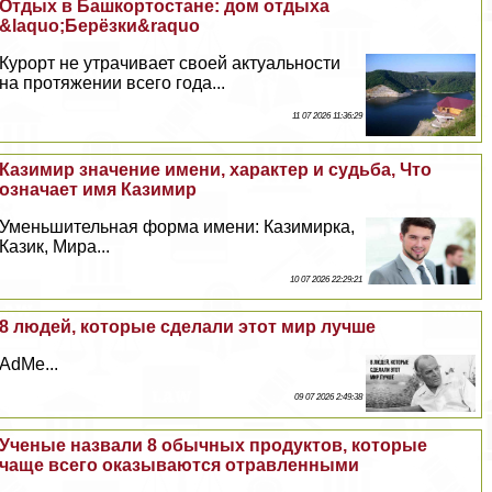
Отдых в Башкортостане: дом отдыха
&laquo;Берёзки&raquo
Курорт не утрачивает своей актуальности
на протяжении всего года...
11 07 2026 11:36:29
Казимир значение имени, хаpaктер и судьба, Что
означает имя Казимир
Уменьшительная форма имени: Казимирка,
Казик, Мира...
10 07 2026 22:29:21
8 людей, которые сделали этот мир лучше
AdMe...
09 07 2026 2:49:38
Ученые назвали 8 обычных продуктов, которые
чаще всего оказываются отравленными