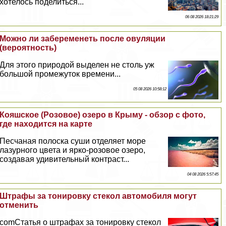
хотелось поделиться...
06 08 2026 18:21:29
Можно ли забеременеть после овуляции
(вероятность)
Для этого природой выделен не столь уж
большой промежуток времени...
05 08 2026 10:58:12
Кояшское (Розовое) озеро в Крыму - обзор с фото,
где находится на карте
Песчаная полоска суши отделяет море
лазурного цвета и ярко-розовое озеро,
создавая удивительный контраст...
04 08 2026 5:57:45
Штрафы за тонировку стекол автомобиля могут
отменить
comСтатья о штрафах за тонировку стекол