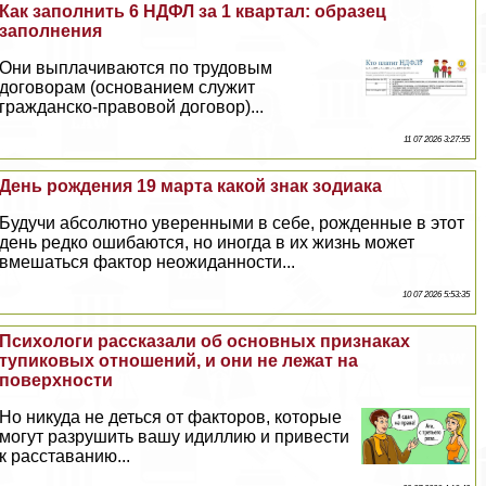
Как заполнить 6 НДФЛ за 1 квартал: образец
заполнения
Они выплачиваются по трудовым
договорам (основанием служит
гражданско-правовой договор)...
11 07 2026 3:27:55
День рождения 19 марта какой знак зодиака
Будучи абсолютно уверенными в себе, рожденные в этот
день редко ошибаются, но иногда в их жизнь может
вмешаться фактор неожиданности...
10 07 2026 5:53:35
Психологи рассказали об основных признаках
тупиковых отношений, и они не лежат на
поверхности
Но никуда не деться от факторов, которые
могут разрушить вашу идиллию и привести
к расставанию...