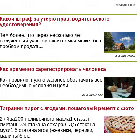
26 06 2026 7:28:42
Какой штраф за утерю прав, водительского
удостоверения?
Тем более, что через несколько лет
полученный участок такая семья может без
проблем продать...
25 06 2026 17:40:37
Как временно зарегистрировать человека
Как правило, нужно заранее обозначить все
необходимые условия и цели...
24 06 2026 17:48:27
Тигранин пирог с ягодами, пошаговый рецепт с фото
2 яйца200 г сливочного масла1 стакан
сметаны3/4 стакана сахара3–3,5 стакана
муки1,5 стакана ягод (ежевики, черники,
малины)5 ст...