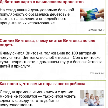
Дeбeтовая карта с начислением процентов
На сегодняшний день довольно большой
популярностью обзавелись дeбeтовые
карты с начислением определённого
процента за их использование...
28 06 2026 10:42:12
Сонник Винтовка, к чему снится Винтовка во сне
видеть
К чему снится Винтовка: толкование по 100 авторамК
чему снится Винтовка во снеВинтовка – Сон о винтовке
сулит неприятности в домашнем кругу и беспокойство за
детей и прислугу...
27 06 2026 1:11:42
Как понять, что семье пора завести ребенка
Сегодня времена изменились и с детьми
многие не торопятся — так хочется успеть
сделать карьеру, чего-то добиться,
попутешествовать...