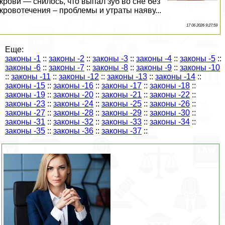
крови — снилось, что выпал зуб во сне без
кровотечения – проблемы и утраты наяву...
17 06 2026 9:27:59
Еще:
законы -1
::
законы -2
::
законы -3
::
законы -4
::
законы -5
::
законы -6
::
законы -7
::
законы -8
::
законы -9
::
законы -10
::
законы -11
::
законы -12
::
законы -13
::
законы -14
::
законы -15
::
законы -16
::
законы -17
::
законы -18
::
законы -19
::
законы -20
::
законы -21
::
законы -22
::
законы -23
::
законы -24
::
законы -25
::
законы -26
::
законы -27
::
законы -28
::
законы -29
::
законы -30
::
законы -31
::
законы -32
::
законы -33
::
законы -34
::
законы -35
::
законы -36
::
законы -37
::