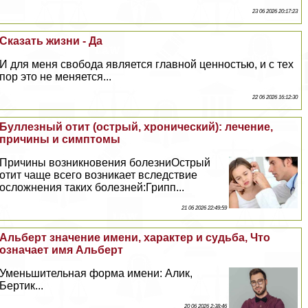
23 06 2026 20:17:23
Сказать жизни - Да
И для меня свобода является главной ценностью, и с тех
пор это не меняется...
22 06 2026 16:12:30
Буллезный отит (острый, хронический): лечение,
причины и симптомы
Причины возникновения болезниОстрый
отит чаще всего возникает вследствие
осложнения таких болезней:Грипп...
21 06 2026 22:49:59
Альберт значение имени, хаpaктер и судьба, Что
означает имя Альберт
Уменьшительная форма имени: Алик,
Бертик...
20 06 2026 2:38:46