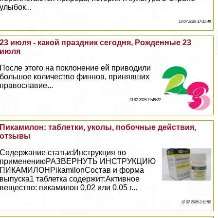
улыбок...
14 07 2026 17:31:49
23 июля - какой праздник сегодня, Рожденные 23
июля
После этого на поклонение ей приводили
большое количество финнов, принявших
православие...
13 07 2026 11:48:22
Пикамилон: таблетки, уколы, побочные действия,
отзывы
Содержание статьи:Инструкция по
применениюРАЗВЕРНУТЬ ИНСТРУКЦИЮ
ПИКАМИЛОНPikamilonСостав и форма
выпуска1 таблетка содержит:Активное
вещество: пикамилон 0,02 или 0,05 г...
12 07 2026 2:11:52