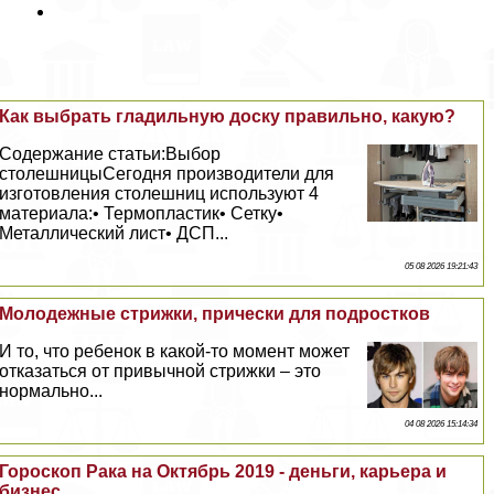
Как выбрать гладильную доску правильно, какую?
Содержание статьи:Выбор
столешницыСегодня производители для
изготовления столешниц используют 4
материала:• Термопластик• Сетку•
Металлический лист• ДСП...
05 08 2026 19:21:43
Молодежные стрижки, прически для подростков
И то, что ребенок в какой-то момент может
отказаться от привычной стрижки – это
нормально...
04 08 2026 15:14:34
Гороскоп Paка на Октябрь 2019 - деньги, карьера и
бизнес