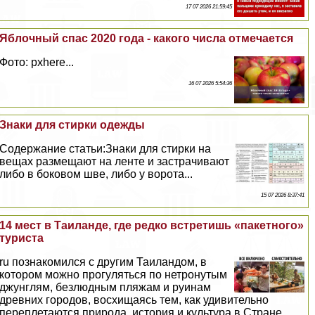
17 07 2026 21:59:45
Яблочный спас 2020 года - какого числа отмечается
Фото: pxhere...
16 07 2026 5:54:36
Знаки для стирки одежды
Содержание статьи:Знаки для стирки на
вещах размещают на ленте и застрачивают
либо в боковом шве, либо у ворота...
15 07 2026 8:37:41
14 мест в Таиланде, где редко встретишь «пакетного»
туриста
ru познакомился с другим Таиландом, в
котором можно прогуляться по нетронутым
джунглям, безлюдным пляжам и руинам
древних городов, восхищаясь тем, как удивительно
переплетаются природа, история и культура в Стране