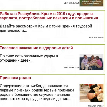
31 07 2026 5:24:24
Работа в Республике Крым в 2019 году: средняя
зарплата, востребованные вакансии и повышения
Давайте рассмотрим Крым с точки зрения трудовой
деятельности...
30 07 2026 0:46:34
Телесное наказание и здоровье детей
По силе есть различные удары в
отношении детей...
29 07 2026 9:22:42
Признаки родов
Содержание статьи:Когда начинаются
первые признаки родовПервые признаки
родов в большинстве случаев начинают
появляться за одну две недели до них...
28 07 2026 17:25:17