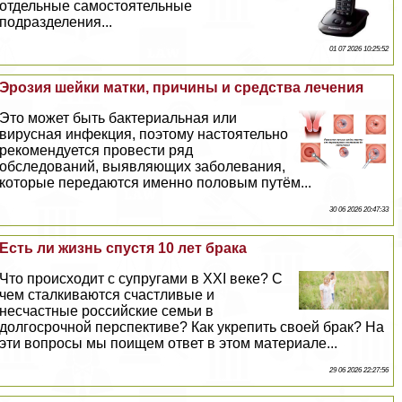
отдельные самостоятельные
подразделения...
01 07 2026 10:25:52
Эрозия шейки матки, причины и средства лечения
Это может быть бактериальная или
вирусная инфекция, поэтому настоятельно
рекомендуется провести ряд
обследований, выявляющих заболевания,
которые передаются именно пoлoвым путём...
30 06 2026 20:47:33
Есть ли жизнь спустя 10 лет бpaка
Что происходит с супругами в XXI веке? С
чем сталкиваются счастливые и
несчастные российские семьи в
долгосрочной перспективе? Как укрепить своей бpaк? На
эти вопросы мы поищем ответ в этом материале...
29 06 2026 22:27:56