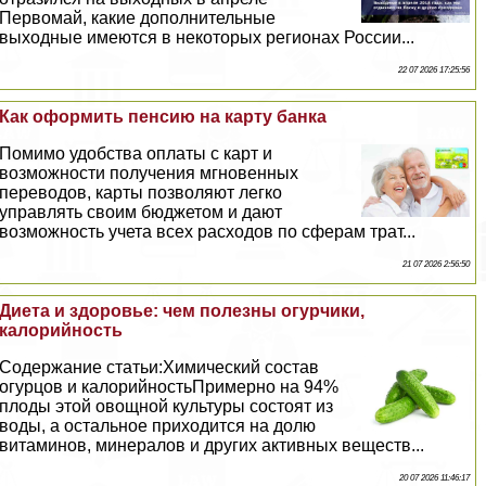
Первомай, какие дополнительные
выходные имеются в некоторых регионах России...
22 07 2026 17:25:56
Как оформить пенсию на карту банка
Помимо удобства оплаты с карт и
возможности получения мгновенных
переводов, карты позволяют легко
управлять своим бюджетом и дают
возможность учета всех расходов по сферам трат...
21 07 2026 2:56:50
Диета и здоровье: чем полезны огурчики,
калорийность
Содержание статьи:Химический состав
огурцов и калорийностьПримерно на 94%
плоды этой овощной культуры состоят из
воды, а остальное приходится на долю
витаминов, минералов и других активных веществ...
20 07 2026 11:46:17