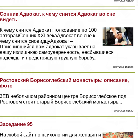
09 07 2026 4:16:40
Сонник Адвокат, к чему снится Адвокат во сне
видеть
К чему снится Адвокат: толкование по 100
авторамСонник XXI векаАдвокат во сне к
чему снится сновидцуАдвокат –
Приснившийся вам адвокат указывает на
вашу излишнюю самоуверенность, несбывшиеся
надежды и предстоящую трудную борьбу...
08 07 2026 15:19:56
Ростовский Борисоглебский монастырь: описание,
фото
3EВ небольшом районном центре Борисоглебское под
Ростовом стоит старый Борисоглебский монастырь...
07 07 2026 8:45:57
Заседание 95
На любой сайт по психологии для женщин и