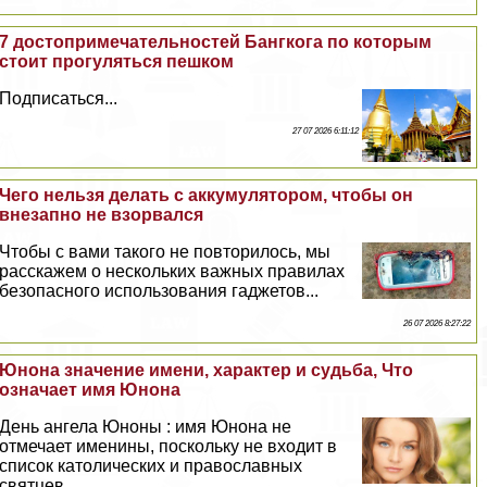
7 достопримечательностей Бангкога по которым
стоит прогуляться пешком
Подписаться...
27 07 2026 6:11:12
Чего нельзя делать с аккумулятором, чтобы он
внезапно не взорвался
Чтобы с вами такого не повторилось, мы
расскажем о нескольких важных правилах
безопасного использования гаджетов...
26 07 2026 8:27:22
Юнона значение имени, хаpaктер и судьба, Что
означает имя Юнона
День ангела Юноны : имя Юнона не
отмечает именины, поскольку не входит в
список католических и православных
святцев...