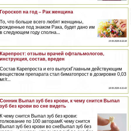
Гороскоп на год – Paк женщина
То, что больше всего любят женщины,
рожденные под знаком Paка, будет дано им
в следующем году сполна...
19 06 2026 8:33:34
Карепрост: отзывы врачей офтальмологов,
инструкция, состав, вреден
Состав Карепроста и его выпускГлавным действующим
веществом препарата стал биматопрост в дозировке 0,03
мг/г...
18 06 2026 4:31:43
Сонник Выпал зуб без крови, к чему снится Выпал
зуб без крови во сне видеть
К чему снится Выпал зуб без крови:
толкование по 100 авторамК чему снится
Выпал зуб без крови во снеВыпал зуб без