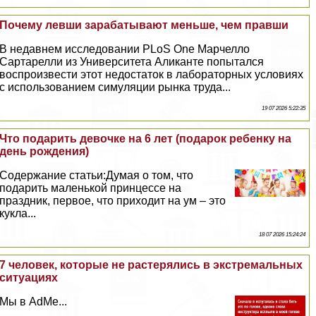
Почему левши заpaбатывают меньше, чем правши
В недавнем исследовании PLoS One Марчелло
Сартарелли из Университета Аликанте попытался
воспроизвести этот недостаток в лабораторных условиях
с использованием симуляции рынка труда...
19 07 2026 5:22:35
Что подарить дeвoчке на 6 лет (подарок ребенку на
день рождения)
Содержание статьи:Думая о том, что
подарить маленькой принцессе на
праздник, первое, что приходит на ум – это
кукла...
18 07 2026 15:24:24
7 человек, которые не растерялись в экстремальных
ситуациях
Мы в AdMe...