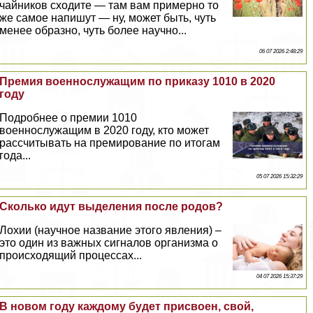
чайников сходите — там вам примерно то
же самое напишут — ну, может быть, чуть
менее образно, чуть более научно...
06 07 2026 2:48:29
Премия военнослужащим по приказу 1010 в 2020
году
Подробнее о премии 1010
военнослужащим в 2020 году, кто может
рассчитывать на премирование по итогам
года...
05 07 2026 15:32:29
Сколько идут выделения после родов?
Лохии (научное название этого явления) –
это один из важных сигналов организма о
происходящий процессах...
04 07 2026 15:37:29
В новом году каждому будет присвоен, свой,