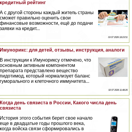
кредитный рейтинг
А с другой стороны каждый житель страны
сможет правильно оценить свои
финансовые возможности, ещё до подачи
заявки на кредит...
03 07 2026 18:23:51
Имунорикс: для детей, отзывы, инструкция, аналоги
В инструкции к Имунориксу отмечено, что
основным активным компонентом
препарата представлено вещество
пидотимод, который нормализует баланс
гумopaльного и клеточного иммунитета...
02 07 2026 11:48:26
Когда день связиста в России, Какого числа день
связиста
История этого события берет свое начало
еще в двадцатые годы прошлого века,
когда войска связи сформировались в