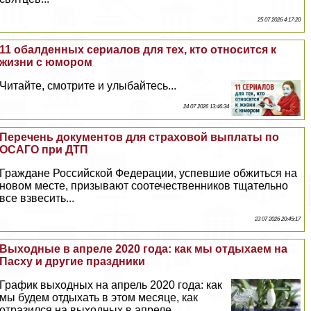
25 07 2026 4:17:20
11 обалденных сериалов для тех, кто относится к
жизни с юмором
Читайте, смотрите и улыбайтесь...
24 07 2026 13:46:34
Перечень документов для страховой выплаты по
ОСАГО при ДТП
Граждане Российской Федерации, успевшие обжиться на
новом месте, призывают соотечественников тщательно
все взвесить...
23 07 2026 20:45:17
Выходные в апреле 2020 года: как мы отдыхаем на
Пасху и другие праздники
График выходных на апрель 2020 года: как
мы будем отдыхать в этом месяце, как
отразился на выходных в апреле