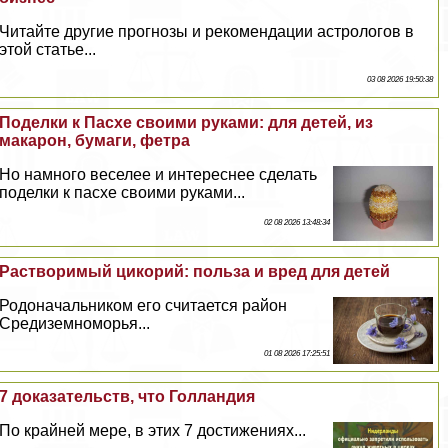
Читайте другие прогнозы и рекомендации астрологов в
этой статье...
03 08 2026 19:50:38
Поделки к Пасхе своими руками: для детей, из
макарон, бумаги, фетра
Но намного веселее и интереснее сделать
поделки к пасхе своими руками...
02 08 2026 13:48:34
Растворимый цикорий: польза и вред для детей
Родоначальником его считается район
Средиземноморья...
01 08 2026 17:25:51
7 доказательств, что Голландия
По крайней мере, в этих 7 достижениях...